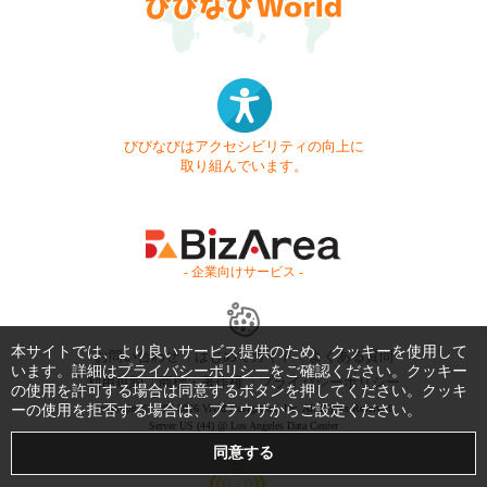
びびなびはアクセシビリティの向上に
取り組んでいます。
- 企業向けサービス -
本サイトでは、より良いサービス提供のため、クッキーを使用して
お問い合わせ
はじめてガイド
よくある質問
います。詳細は
プライバシーポリシー
をご確認ください。クッキー
利用規約
商標・著作権
プライバシーポリシー
の使用を許可する場合は同意するボタンを押してください。クッキ
ーの使用を拒否する場合は、ブラウザからご設定ください。
Copyright © 1999-2026 Vivid Navigation, Inc. All Rights Reserved.
Server US (44) @ Los Angeles Data Center