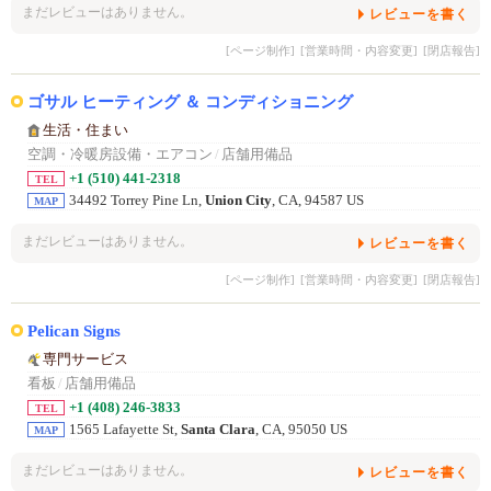
まだレビューはありません。
レビューを書く
[ページ制作]
[営業時間・内容変更]
[閉店報告]
ゴサル ヒーティング ＆ コンディショニング
生活・住まい
空調・冷暖房設備・エアコン
/
店舗用備品
+1 (510) 441-2318
TEL
34492 Torrey Pine Ln,
Union City
, CA, 94587 US
MAP
まだレビューはありません。
レビューを書く
[ページ制作]
[営業時間・内容変更]
[閉店報告]
Pelican Signs
専門サービス
看板
/
店舗用備品
+1 (408) 246-3833
TEL
1565 Lafayette St,
Santa Clara
, CA, 95050 US
MAP
まだレビューはありません。
レビューを書く