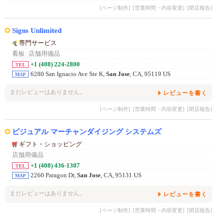
[ページ制作]
[営業時間・内容変更]
[閉店報告]
Signs Unlimited
専門サービス
看板
/
店舗用備品
+1 (408) 224-2800
TEL
6280 San Ignacio Ave Ste K,
San Jose
, CA, 95119 US
MAP
まだレビューはありません。
レビューを書く
[ページ制作]
[営業時間・内容変更]
[閉店報告]
ビジュアル マーチャンダイジング システムズ
ギフト・ショッピング
店舗用備品
+1 (408) 436-1307
TEL
2260 Paragon Dr,
San Jose
, CA, 95131 US
MAP
まだレビューはありません。
レビューを書く
[ページ制作]
[営業時間・内容変更]
[閉店報告]