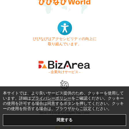
びびなびはアクセシビリティの向上に
取り組んでいます。
- 企業向けサービス -
本サイトでは、より良いサービス提供のため、クッキーを使用して
お問い合わせ
はじめてガイド
よくある質問
います。詳細は
プライバシーポリシー
をご確認ください。クッキー
利用規約
商標・著作権
プライバシーポリシー
の使用を許可する場合は同意するボタンを押してください。クッキ
ーの使用を拒否する場合は、ブラウザからご設定ください。
Copyright © 1999-2026 Vivid Navigation, Inc. All Rights Reserved.
Server US (75) @ Los Angeles Data Center