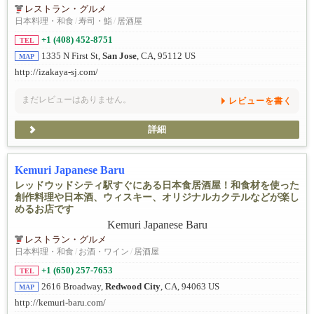
レストラン・グルメ
日本料理・和食
/
寿司・鮨
/
居酒屋
+1 (408) 452-8751
TEL
1335 N First St,
San Jose
, CA, 95112 US
MAP
http://izakaya-sj.com/
まだレビューはありません。
レビューを書く
詳細
Kemuri Japanese Baru
レッドウッドシティ駅すぐにある日本食居酒屋！和食材を使った
創作料理や日本酒、ウィスキー、オリジナルカクテルなどが楽し
めるお店です
レストラン・グルメ
日本料理・和食
/
お酒・ワイン
/
居酒屋
+1 (650) 257-7653
TEL
2616 Broadway,
Redwood City
, CA, 94063 US
MAP
http://kemuri-baru.com/