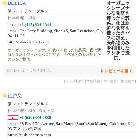
DELICA
レストラン・グルメ
日本料理・和食
+1 (415) 834-0344
TEL
One Ferry Building, Shop 45,
San Francisco
, CA,
MAP
94111 US
http://www.delicasf.com/
オーガニックシーズナルな食材を使ったお惣菜。夜は新
鮮な食材を使ったタパスに加え、天然物のみを利用した
スシをご提供。
まだレビューはありません。
レビューを書く
[ページ制作]
[営業時間・内容変更]
[閉店報告]
江戸又
レストラン・グルメ
日本料理・和食
/
寿司・鮨
+1 (650) 344-0888
TEL
38 East 25th Avenue,
San Mateo (South San Mateo)
, California, 944
MAP
03 アメリカ合衆国
https://sushiedomata.com