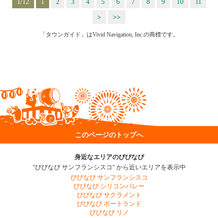
1/12
1
2
3
4
5
6
7
8
9
10
11
>
>>
「タウンガイド」はVivid Navigation, Inc.の商標です。
このページのトップへ
身近なエリアのびびなび
"びびなび サンフランシスコ" から近いエリアを表示中
びびなび サンフランシスコ
びびなび シリコンバレー
びびなび サクラメント
びびなび ポートランド
びびなび リノ