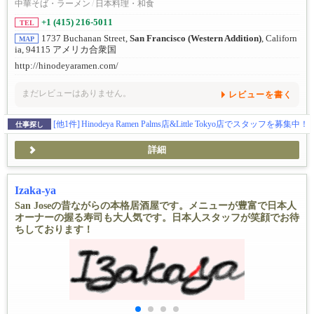
中華そば・ラーメン
/
日本料理・和食
+1 (415) 216-5011
TEL
1737 Buchanan Street,
San Francisco (Western Addition)
, Californ
MAP
ia, 94115 アメリカ合衆国
http://hinodeyaramen.com/
まだレビューはありません。
レビューを書く
[他1件]
Hinodeya Ramen Palms店&Little Tokyo店でスタッフを募集中！
仕事探し
詳細
Izaka-ya
San Joseの昔ながらの本格居酒屋です。メニューが豊富で日本人
オーナーの握る寿司も大人気です。日本人スタッフが笑顔でお待
ちしております！