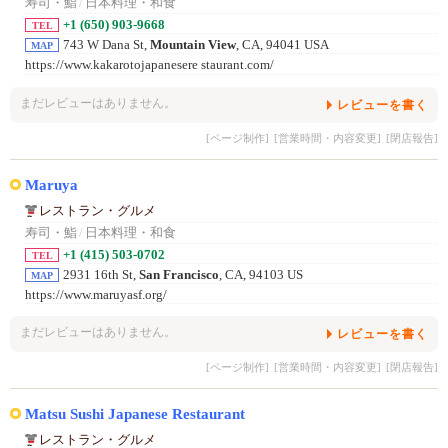
寿司・鮨
/
日本料理・和食
+1 (650) 903-9668
TEL
743 W Dana St,
Mountain View
, CA, 94041 USA
MAP
https://www.kakarotojapanesere staurant.com/
まだレビューはありません。
レビューを書く
[ページ制作]
[営業時間・内容変更]
[閉店報告]
Maruya
レストラン・グルメ
寿司・鮨
/
日本料理・和食
+1 (415) 503-0702
TEL
2931 16th St,
San Francisco
, CA, 94103 US
MAP
https://www.maruyasf.org/
まだレビューはありません。
レビューを書く
[ページ制作]
[営業時間・内容変更]
[閉店報告]
Matsu Sushi Japanese Restaurant
レストラン・グルメ