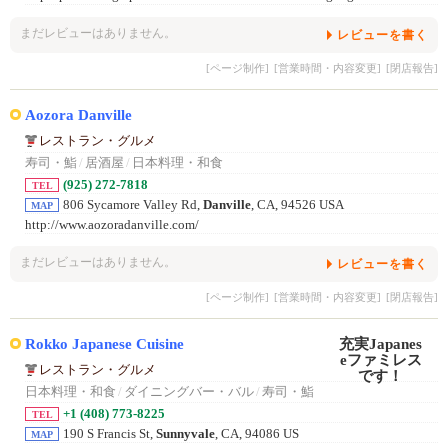
まだレビューはありません。
レビューを書く
[ページ制作]
[営業時間・内容変更]
[閉店報告]
Aozora Danville
レストラン・グルメ
寿司・鮨
/
居酒屋
/
日本料理・和食
(925) 272-7818
TEL
806 Sycamore Valley Rd,
Danville
, CA, 94526 USA
MAP
http://www.aozoradanville.com/
まだレビューはありません。
レビューを書く
[ページ制作]
[営業時間・内容変更]
[閉店報告]
Rokko Japanese Cuisine
レストラン・グルメ
日本料理・和食
/
ダイニングバー・バル
/
寿司・鮨
+1 (408) 773-8225
TEL
190 S Francis St,
Sunnyvale
, CA, 94086 US
MAP