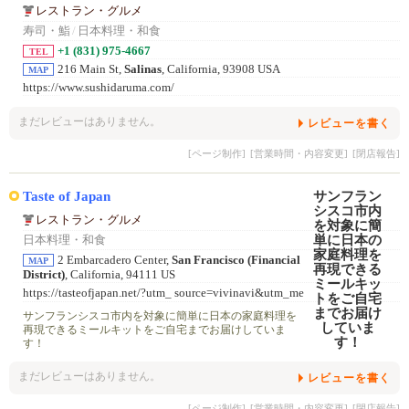
レストラン・グルメ
寿司・鮨
/
日本料理・和食
+1 (831) 975-4667
TEL
216 Main St,
Salinas
, California, 93908 USA
MAP
https://www.sushidaruma.com/
まだレビューはありません。
レビューを書く
[ページ制作]
[営業時間・内容変更]
[閉店報告]
Taste of Japan
レストラン・グルメ
日本料理・和食
2 Embarcadero Center,
San Francisco (Financial
MAP
District)
, California, 94111 US
https://tasteofjapan.net/?utm_ source=vivinavi&utm_me
dium =social&utm_campaign=toppa ge
サンフランシスコ市内を対象に簡単に日本の家庭料理を
再現できるミールキットをご自宅までお届けしていま
す！
まだレビューはありません。
レビューを書く
[ページ制作]
[営業時間・内容変更]
[閉店報告]