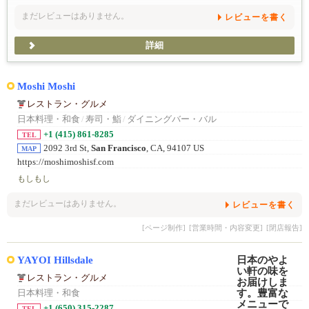
まだレビューはありません。
レビューを書く
詳細
Moshi Moshi
レストラン・グルメ
日本料理・和食
/
寿司・鮨
/
ダイニングバー・バル
+1 (415) 861-8285
TEL
2092 3rd St,
San Francisco
, CA, 94107 US
MAP
https://moshimoshisf.com
もしもし
まだレビューはありません。
レビューを書く
[ページ制作]
[営業時間・内容変更]
[閉店報告]
YAYOI Hillsdale
レストラン・グルメ
日本料理・和食
+1 (650) 315-2287
TEL