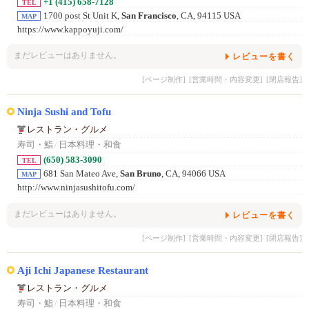
+1 (415) 658-7128
TEL
1700 post St Unit K,
San Francisco
, CA, 94115 USA
MAP
https://www.kappoyuji.com/
まだレビューはありません。
レビューを書く
[ページ制作]
[営業時間・内容変更]
[閉店報告]
Ninja Sushi and Tofu
レストラン・グルメ
寿司・鮨
/
日本料理・和食
(650) 583-3090
TEL
681 San Mateo Ave,
San Bruno
, CA, 94066 USA
MAP
http://www.ninjasushitofu.com/
まだレビューはありません。
レビューを書く
[ページ制作]
[営業時間・内容変更]
[閉店報告]
Aji Ichi Japanese Restaurant
レストラン・グルメ
寿司・鮨
/
日本料理・和食