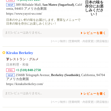
389 Hillsdale Mall,
San Mateo (Sugarloaf)
, Calif
MAP
ornia, 94403 アメリカ合衆国
https://www.yayoi-us.com/
日本のやよい軒の味をお届けします。豊富なメニューで
日本の味を存分にお楽しみください！
まだレビューはありません。
レビューを書く
[ページ制作]
[営業時間・内容変更]
[閉店報告]
Kiraku Berkeley
レストラン・グルメ
日本料理・和食
+1 (510) 848-2758
TEL
2566B Telegraph Avenue,
Berkeley (Southside)
, California, 94704
MAP
アメリカ合衆国
https://kirakuberkeley.com/
まだレビューはありません。
レビューを書く
[ページ制作]
[営業時間・内容変更]
[閉店報告]