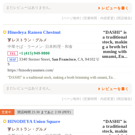
まだレビューはありません。
レビューを書く
[ページ制作]
[営業時間・内容変更]
[閉店報告]
Hinodeya Ramen Chestnut
レストラン・グルメ
中華そば・ラーメン
/
日本料理・和食
+1 (415) 949-9800
TEL
3340 Steiner Street,
San Francisco
, CA, 94102 U
MAP
S
https://hinodeyaramen.com/
“DASHI” is a traditional stock, making a broth brimming with umami,.En...
まだレビューはありません。
レビューを書く
[ページ制作]
[営業時間・内容変更]
[閉店報告]
営業中
閉店時間 25:30 まであと 2:39 (PDT)
HINODEYA Union Square
レストラン・グルメ