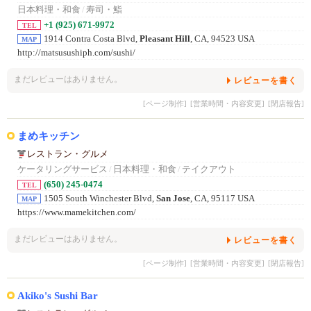
日本料理・和食
/
寿司・鮨
+1 (925) 671-9972
TEL
1914 Contra Costa Blvd,
Pleasant Hill
, CA, 94523 USA
MAP
http://matsusushiph.com/sushi/
まだレビューはありません。
レビューを書く
[ページ制作]
[営業時間・内容変更]
[閉店報告]
まめキッチン
レストラン・グルメ
ケータリングサービス
/
日本料理・和食
/
テイクアウト
(650) 245-0474
TEL
1505 South Winchester Blvd,
San Jose
, CA, 95117 USA
MAP
https://www.mamekitchen.com/
まだレビューはありません。
レビューを書く
[ページ制作]
[営業時間・内容変更]
[閉店報告]
Akiko's Sushi Bar