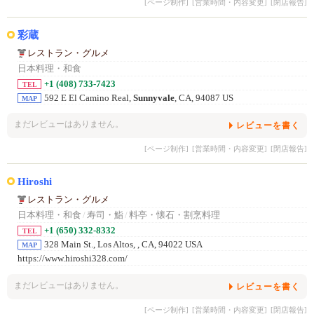
[ページ制作]
[営業時間・内容変更]
[閉店報告]
彩蔵
レストラン・グルメ
日本料理・和食
+1 (408) 733-7423
TEL
592 E El Camino Real,
Sunnyvale
, CA, 94087 US
MAP
まだレビューはありません。
レビューを書く
[ページ制作]
[営業時間・内容変更]
[閉店報告]
Hiroshi
レストラン・グルメ
日本料理・和食
/
寿司・鮨
/
料亭・懐石・割烹料理
+1 (650) 332-8332
TEL
328 Main St., Los Altos,
, CA, 94022 USA
MAP
https://www.hiroshi328.com/
まだレビューはありません。
レビューを書く
[ページ制作]
[営業時間・内容変更]
[閉店報告]