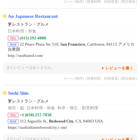
[ページ制作]
[営業時間・内容変更]
[閉店報告]
An Japanese Restaurant
レストラン・グルメ
日本料理・和食
(415) 292-4886
TEL
22 Peace Plaza Ste 510,
San Francisco
, California, 94115 アメリカ
MAP
合衆国
http://sushiansf.com/
まだレビューはありません。
レビューを書く
[ページ制作]
[営業時間・内容変更]
[閉店報告]
Sushi Shin
レストラン・グルメ
寿司・鮨
/
日本料理・和食
/
料亭・懐石・割烹料理
+1 (650) 257-7858
TEL
312 Arguello St.,
Redwood City
, CA, 94063 USA
MAP
https://sushishinredwoodcity.c om/
まだレビューはありません。
レビューを書く