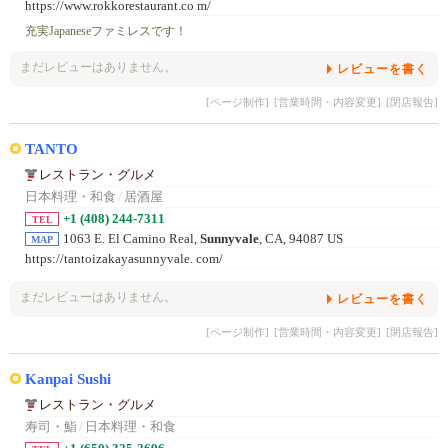
https://www.rokkorestaurant.co m/
充実Japaneseファミレスです！
まだレビューはありません。
レビューを書く
[ページ制作]
[営業時間・内容変更]
[閉店報告]
TANTO
レストラン・グルメ
日本料理・和食
/
居酒屋
+1 (408) 244-7311
TEL
1063 E. El Camino Real,
Sunnyvale
, CA, 94087 US
MAP
https://tantoizakayasunnyvale. com/
まだレビューはありません。
レビューを書く
[ページ制作]
[営業時間・内容変更]
[閉店報告]
Kanpai Sushi
レストラン・グルメ
寿司・鮨
/
日本料理・和食