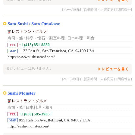
[ページ制作]
[営業時間・内容変更]
[閉店報告]
Sato Sushi / Sato Omakase
レストラン・グルメ
寿司・鮨
/
料亭・懐石・割烹料理
/
日本料理・和食
+1 (415) 851-8830
TEL
1122 Post St.,
San Francisco
, CA, 94109 USA
MAP
https://www.sushisatosf.com/
まだレビューはありません。
レビューを書く
[ページ制作]
[営業時間・内容変更]
[閉店報告]
Sushi Monster
レストラン・グルメ
寿司・鮨
/
日本料理・和食
+1 (650) 595-3965
TEL
955 Ralston Ave,
Belmont
, CA, 94002 USA
MAP
http://sushi-monster.com/