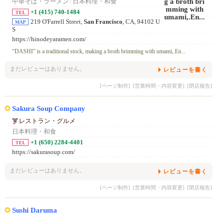
中華そば・ラーメン
/
日本料理・和食
+1 (415) 740-1484
TEL
219 O'Farrell Street,
San Francisco
, CA, 94102 U
MAP
S
https://hinodeyaramen.com/
“DASHI” is a traditional stock, making a broth brimming with umami,.En...
まだレビューはありません。
レビューを書く
[ページ制作]
[営業時間・内容変更]
[閉店報告]
Sakura Soup Company
レストラン・グルメ
日本料理・和食
+1 (650) 2284-4401
TEL
https://sakurasoup.com/
まだレビューはありません。
レビューを書く
[ページ制作]
[営業時間・内容変更]
[閉店報告]
Sushi Daruma