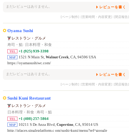
まだレビューはありません。
レビューを書く
[ページ制作]
[営業時間・内容変更]
[閉店報告]
Oyama Sushi
レストラン・グルメ
寿司・鮨
/
日本料理・和食
+1 (925) 939-3398
TEL
1521 N Main St,
Walnut Creek
, CA, 94596 USA
MAP
https://oyamasushiwc.com/
まだレビューはありません。
レビューを書く
[ページ制作]
[営業時間・内容変更]
[閉店報告]
Sushi Kuni Restaurant
レストラン・グルメ
日本料理・和食
/
寿司・鮨
+1 (408) 257-5864
TEL
10211 S De Anza Blvd,
Cupertino
, CA, 95014 US
MAP
http://places.singleplatform.c om/sushi-kuni/menu?ref=google