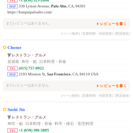
+1 (650) 325-2696
TEL
330 Lytton Avenue,
Palo Alto
, CA, 94301
MAP
https://kanpaipaloalto.com/
まだレビューはありません。
レビューを書く
[ページ制作]
[営業時間・内容変更]
[閉店報告]
Chome
レストラン・グルメ
居酒屋
/
寿司・鮨
/
日本料理・和食
(415) 757-0922
TEL
2193 Mission St,
San Francisco
, CA, 94110 USA
MAP
まだレビューはありません。
レビューを書く
[ページ制作]
[営業時間・内容変更]
[閉店報告]
Sushi Jin
レストラン・グルメ
寿司・鮨
/
日本料理・和食
/
料亭・懐石・割烹料理
+1 (650) 386-5885
TEL