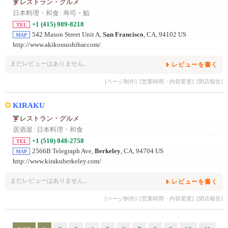
レストラン・グルメ
日本料理・和食
/
寿司・鮨
+1 (415) 989-8218
TEL
542 Mason Street Unit A,
San Francisco
, CA, 94102 US
MAP
http://www.akikossushibar.com/
まだレビューはありません。
レビューを書く
[ページ制作]
[営業時間・内容変更]
[閉店報告]
KIRAKU
レストラン・グルメ
居酒屋
/
日本料理・和食
+1 (510) 848-2758
TEL
2566B Telegraph Ave,
Berkeley
, CA, 94704 US
MAP
http://www.kirakuberkeley.com/
まだレビューはありません。
レビューを書く
[ページ制作]
[営業時間・内容変更]
[閉店報告]