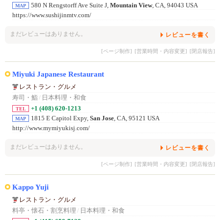
580 N Rengstorff Ave Suite J,
Mountain View
, CA, 94043 USA
MAP
https://www.sushijinmtv.com/
まだレビューはありません。
レビューを書く
[ページ制作]
[営業時間・内容変更]
[閉店報告]
Miyuki Japanese Restaurant
レストラン・グルメ
寿司・鮨
/
日本料理・和食
+1 (408) 620-1213
TEL
1815 E Capitol Expy,
San Jose
, CA, 95121 USA
MAP
http://www.mymiyukisj.com/
まだレビューはありません。
レビューを書く
[ページ制作]
[営業時間・内容変更]
[閉店報告]
Kappo Yuji
レストラン・グルメ
料亭・懐石・割烹料理
/
日本料理・和食