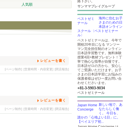
絡下さい。
人気順
サンママプレイグループ
海外に住むお子
さまのための日
本語オンライン
スクール〈ベストゼミナー
ル〉
ベストゼミナールは、今年で
開校20年目になる マンツー
マン完全担任制のオンライン
日本語学習塾です。無料体験
授業4回+教材プレゼント！丁
レビューを書く
寧で熱心な指導が自慢です。
日本語ゼロの方から、安心し
[ページ制作]
[営業時間・内容変更]
[閉店報告]
てご受講いただけます。お子
さまの日本語学習にお悩みの
保護者様はぜひ一度お問い合
わせくださいませ。
+81-3-5903​-9034
ベストゼミナール
レビューを書く
新しい地で、あ
なたらしく働
[ページ制作]
[営業時間・内容変更]
[閉店報告]
く。 今日を、
誰かの「心地よい1日」に。
【ベイエリア初...
Japan Home Concierge は、