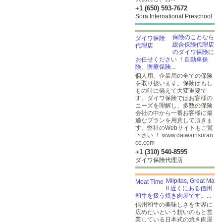
+1 (650) 593-7672
Sora International Preschool
保険のことなら
総合保険代理店
のダイワ保険に
お任せください ！自動車保
険、医療保険...
個人用、企業用の全ての保険
を取り扱います。保険はもし
もの時に備えて大変重要で
す。ダイワ保険ではお客様の
ニーズを理解し、多数の保険
会社の中から一番お客様に最
適なプランを用意して頂きま
す。弊社のWebサイトもご覧
下さい ！ www.daiwainsuran
ce.com
+1 (310) 540-8595
ダイワ保険代理店
Milpitas, Great Ma
ll 近くにある信州
和牛を扱う焼き肉屋です。...
信州和牛の美味しさを世界に
広めたいという想いのもと営
業している日本式の焼き肉屋