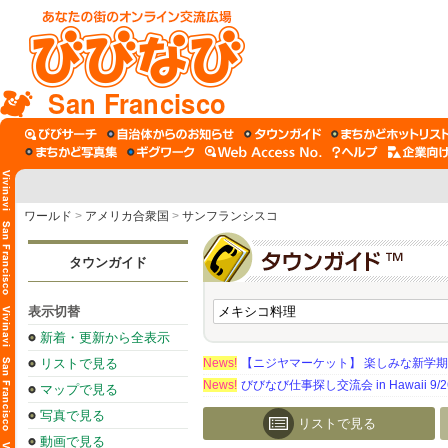
San Francisco
ワールド
>
アメリカ合衆国
>
サンフランシスコ
タウンガイド
表示切替
新着・更新から全表示
リストで見る
News!
【ニジヤマーケット】 楽しみな新学
News!
びびなび仕事探し交流会 in Hawaii 9/26（
マップで見る
写真で見る
リストで見る
動画で見る