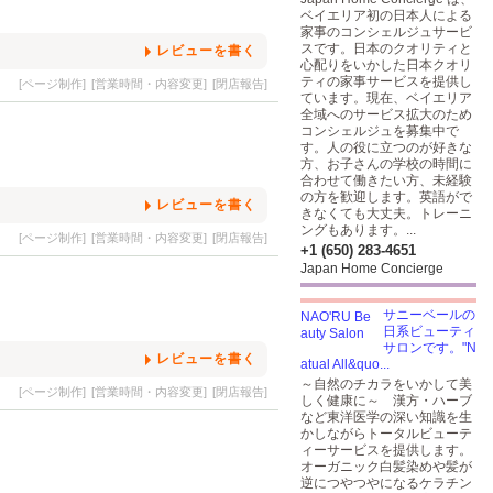
ベイエリア初の日本人による
家事のコンシェルジュサービ
スです。日本のクオリティと
レビューを書く
心配りをいかした日本クオリ
ティの家事サービスを提供し
[ページ制作]
[営業時間・内容変更]
[閉店報告]
ています。現在、ベイエリア
全域へのサービス拡大のため
コンシェルジュを募集中で
す。人の役に立つのが好きな
方、お子さんの学校の時間に
合わせて働きたい方、未経験
の方を歓迎します。英語がで
レビューを書く
きなくても大丈夫。トレーニ
ングもあります。...
[ページ制作]
[営業時間・内容変更]
[閉店報告]
+1 (650) 283-4651
Japan Home Concierge
サニーベールの
日系ビューティ
サロンです。"N
レビューを書く
atual All&quo...
～自然のチカラをいかして美
[ページ制作]
[営業時間・内容変更]
[閉店報告]
しく健康に～ 漢方・ハーブ
など東洋医学の深い知識を生
かしながらトータルビューテ
ィーサービスを提供します。
オーガニック白髪染めや髪が
逆につやつやになるケラチン