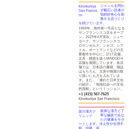
ジャンルを問わ
ず幅広い読者の
知的好奇心を刺
激する店づくり
を続けています。
1969年、海外第一号店となる
サンフランシスコ店をオープ
ン。2025年4月現在、ニュー
ヨーク、サンフランシスコ、
ロサンゼルス、シカゴ、シア
トル、ポートランドなどの主
要都市を中心に、計17店舗、
文具・雑貨を扱うMAIDO計4
店舗を展開しています。各店
舗では、日本語の書籍、雑誌
はもちろん、文具や雑貨の取
り扱いにも力を入れていま
す。また、「優れた日本文化
の紹介」「地域社会への文化
的貢献」というミッション...
+1 (415) 567-7625
Kinokuniya San Francisco
親身な漢方と丁
寧な鍼灸であな
たの健康をサポ
ートします。冷え性や生理不
順、頭痛、肩...