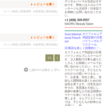
デジタルパーマが当店おすす
レビューを書く
めです。男性にはスカルプマ
ッサージも大好評！日本語で
[ページ制作]
[営業時間・内容変更]
[閉店報告]
お気軽にお問い合わせくださ
い。
+1 (408) 309-9557
NAO'RU Beauty Salon
カリフォルニア
レビューを書く
州認定校の日英
バイリンガルプ
リスクール。
[ページ制作]
[営業時間・内容変更]
[閉店報告]
日/英語を楽しく効果的に！...
カリフォルニア州認定の日英
バイリンガルプレスクールで
1/1
1
す。少人数制で行事も盛りだ
くさん！お気軽にメールでお
問い合わせください。そらプ
このページのトップへ
リスクールでは、子どもたち
が心からの思いやりをもっ
て、お友達、先生と接し、良
好な人間関係を築くための社
会性を育てます。日常生活の
中での、美意識を大切にし、
挨拶や食事などの生活習慣や
マナーを身につけることを指
導します。そらプリスクール
では、子どもたちの好奇心を
大切にし、自...