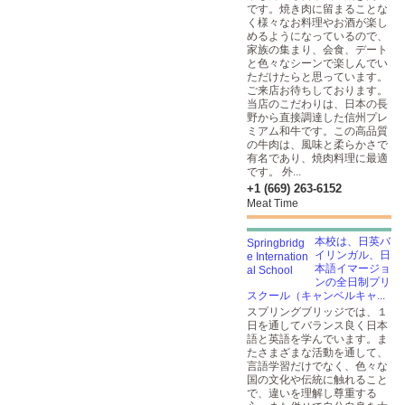
です。焼き肉に留まることな
く様々なお料理やお酒が楽し
めるようになっているので、
家族の集まり、会食、デート
と色々なシーンで楽しんでい
ただけたらと思っています。
ご来店お待ちしております。
当店のこだわりは、日本の長
野から直接調達した信州プレ
ミアム和牛です。この高品質
の牛肉は、風味と柔らかさで
有名であり、焼肉料理に最適
です。 外...
+1 (669) 263-6152
Meat Time
本校は、日英バ
イリンガル、日
本語イマージョ
ンの全日制プリ
スクール（キャンベルキャ...
スプリングブリッジでは、１
日を通してバランス良く日本
語と英語を学んでいます。ま
たさまざまな活動を通して、
言語学習だけでなく、色々な
国の文化や伝統に触れること
で、違いを理解し尊重する