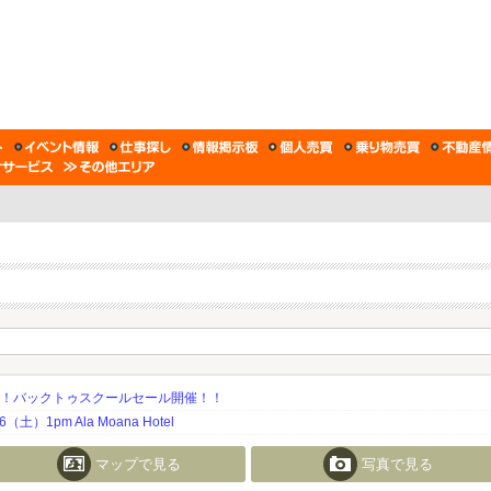
期！バックトゥスクールセール開催！！
土）1pm Ala Moana Hotel
マップで見る
写真で見る