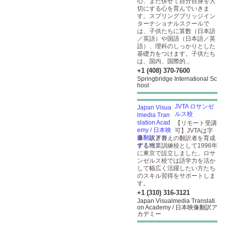
心、また併せて自分自身を大
切にする心を育んでいきま
す。スプリングブリッジイン
ターナショナルスクールで
は、子供たちに算数（日本語
／英語）や国語（日本語／英
語）、理科のしっかりとした
基礎力をつけます。子供たち
は、国内、国際的...
+1 (408) 370-7600
Springbridge International Sc
hool
JVTA ロサンゼ
ルス校
【リモート受講
可】JVTAは字
幕・吹き替えの翻訳者を育成
する職業訓練校として1996年
に東京で設立しました。ロサ
ンゼルス校では語学力を活か
して幅広く活躍したい方たち
のスキル習得をサポートしま
す。
+1 (310) 316-3121
Japan Visualmedia Translati
on Academy / 日本映像翻訳ア
カデミー