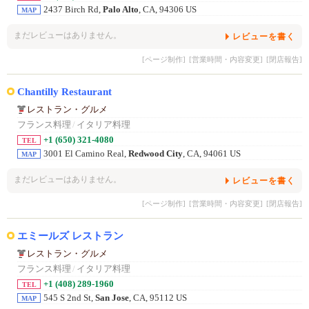
2437 Birch Rd,
Palo Alto
, CA, 94306 US
MAP
まだレビューはありません。
レビューを書く
[ページ制作]
[営業時間・内容変更]
[閉店報告]
Chantilly Restaurant
レストラン・グルメ
フランス料理
/
イタリア料理
+1 (650) 321-4080
TEL
3001 El Camino Real,
Redwood City
, CA, 94061 US
MAP
まだレビューはありません。
レビューを書く
[ページ制作]
[営業時間・内容変更]
[閉店報告]
エミールズ レストラン
レストラン・グルメ
フランス料理
/
イタリア料理
+1 (408) 289-1960
TEL
545 S 2nd St,
San Jose
, CA, 95112 US
MAP