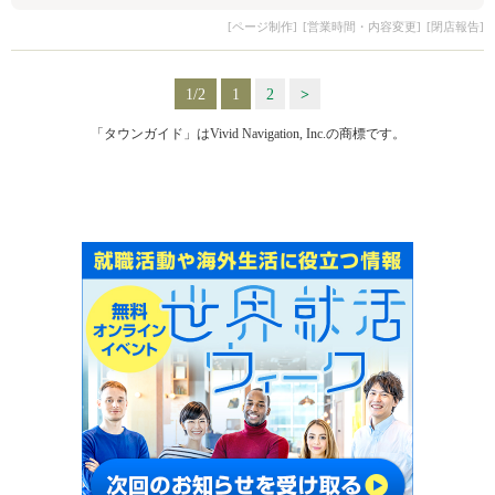
[ページ制作]
[営業時間・内容変更]
[閉店報告]
1/2
1
2
>
「タウンガイド」はVivid Navigation, Inc.の商標です。