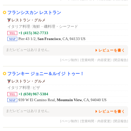
フランシスカン レストラン
レストラン・グルメ
イタリア料理
/
海鮮・磯料理・シーフード
+1 (415) 362-7733
TEL
Pier 43 1/2,
San Francisco
, CA, 94133 US
MAP
まだレビューはありません。
レビューを書く
[ページ制作]
[営業時間・内容変更]
[閉店報告]
フランキー ジョニー＆ルイジ トゥー！
レストラン・グルメ
イタリア料理
/
ピザ
+1 (650) 967-5384
TEL
939 W El Camino Real,
Mountain View
, CA, 94040 US
MAP
まだレビューはありません。
レビューを書く
[ページ制作]
[営業時間・内容変更]
[閉店報告]