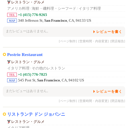
レストラン・グルメ
アメリカ料理
/
海鮮・磯料理・シーフード
/
イタリア料理
+1 (415) 776-9265
TEL
340 Jefferson St,
San Francisco
, CA, 94133 US
MAP
まだレビューはありません。
レビューを書く
[ページ制作]
[営業時間・内容変更]
[閉店報告]
Postrio Restaurant
レストラン・グルメ
イタリア料理
/
その他のレストラン
+1 (415) 776-7825
TEL
545 Post St,
San Francisco
, CA, 94102 US
MAP
まだレビューはありません。
レビューを書く
[ページ制作]
[営業時間・内容変更]
[閉店報告]
リストランテ ドン ジョバンニ
レストラン・グルメ
イタリア料理