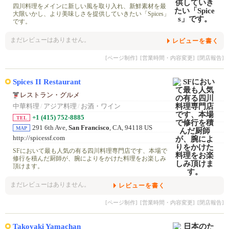
四川料理をメインに新しい風を取り入れ、新鮮素材を最
大限いかし、より美味しさを提供していきたい「Spices」
です。
まだレビューはありません。
レビューを書く
[ページ制作]
[営業時間・内容変更]
[閉店報告]
Spices II Restaurant
レストラン・グルメ
中華料理
/
アジア料理
/
お酒・ワイン
+1 (415) 752-8885
TEL
291 6th Ave,
San Francisco
, CA, 94118 US
MAP
http://spicessf.com
SFにおいて最も人気の有る四川料理専門店です、本場で
修行を積んだ厨師が、腕によりをかけた料理をお楽しみ
頂けます。
まだレビューはありません。
レビューを書く
[ページ制作]
[営業時間・内容変更]
[閉店報告]
Takoyaki Yamachan