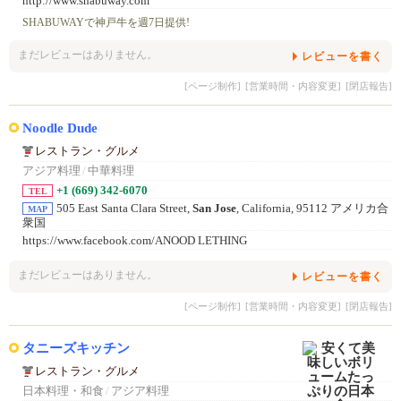
http://www.shabuway.com
SHABUWAYで神戸牛を週7日提供!
まだレビューはありません。
レビューを書く
[ページ制作]
[営業時間・内容変更]
[閉店報告]
Noodle Dude
レストラン・グルメ
アジア料理
/
中華料理
+1 (669) 342-6070
TEL
505 East Santa Clara Street,
San Jose
, California, 95112 アメリカ合
MAP
衆国
https://www.facebook.com/ANOOD LETHING
まだレビューはありません。
レビューを書く
[ページ制作]
[営業時間・内容変更]
[閉店報告]
タニーズキッチン
レストラン・グルメ
日本料理・和食
/
アジア料理