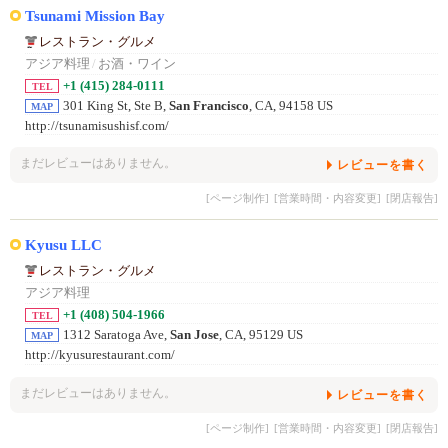
Tsunami Mission Bay
レストラン・グルメ
アジア料理
/
お酒・ワイン
+1 (415) 284-0111
TEL
301 King St, Ste B,
San Francisco
, CA, 94158 US
MAP
http://tsunamisushisf.com/
まだレビューはありません。
レビューを書く
[ページ制作]
[営業時間・内容変更]
[閉店報告]
Kyusu LLC
レストラン・グルメ
アジア料理
+1 (408) 504-1966
TEL
1312 Saratoga Ave,
San Jose
, CA, 95129 US
MAP
http://kyusurestaurant.com/
まだレビューはありません。
レビューを書く
[ページ制作]
[営業時間・内容変更]
[閉店報告]