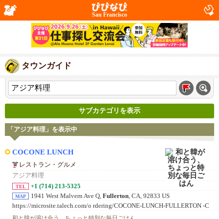
San Francisco
タウンガイド
サブカテゴリを表示
「アジア料理」を表示中
COCONE LUNCH
レストラン・グルメ
アジア料理
+1 (714) 213-5325
TEL
1941 West Malvern Ave Q,
Fullerton
, CA, 92833 US
MAP
https://microsite.talech.com/o rdering/COCONE-LUNCH-FULLERTON -C
A/Elyjp9rM4e3YMP1v
和と韓が溶け合う、ちょっと特別な毎日ごはん