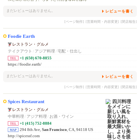
まだレビューはありません。
レビューを書く
[ページ制作]
[営業時間・内容変更]
[閉店報告]
Foodie Earth
レストラン・グルメ
テイクアウト
/
アジア料理
/
宅配・仕出し
+1 (650) 670-8855
TEL
https://foodie.earth/
まだレビューはありません。
レビューを書く
[ページ制作]
[営業時間・内容変更]
[閉店報告]
Spices Restaurant
レストラン・グルメ
中華料理
/
アジア料理
/
お酒・ワイン
+1 (415) 752-8884
TEL
294 8th Ave,
San Francisco
, CA, 94118 US
MAP
http://spicessf.com