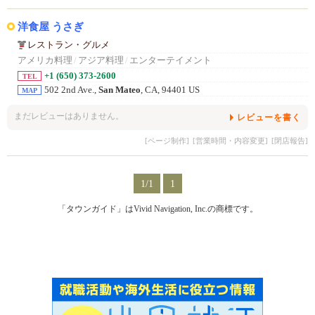
洋食屋 うさぎ
レストラン・グルメ
アメリカ料理
/
アジア料理
/
エンターテイメント
+1 (650) 373-2600
TEL
502 2nd Ave.,
San Mateo
, CA, 94401 US
MAP
まだレビューはありません。
レビューを書く
[ページ制作]
[営業時間・内容変更]
[閉店報告]
1/1
1
「タウンガイド」はVivid Navigation, Inc.の商標です。