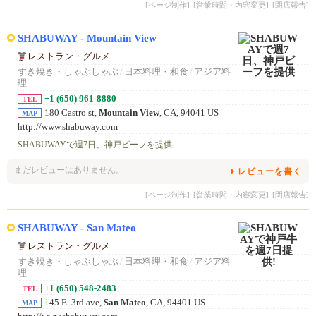
[ページ制作]
[営業時間・内容変更]
[閉店報告]
SHABUWAY - Mountain View
レストラン・グルメ
すき焼き・しゃぶしゃぶ
/
日本料理・和食
/
アジア料
理
+1 (650) 961-8880
TEL
180 Castro st,
Mountain View
, CA, 94041 US
MAP
http://www.shabuway.com
SHABUWAYで週7日、神戸ビーフを提供
まだレビューはありません。
レビューを書く
[ページ制作]
[営業時間・内容変更]
[閉店報告]
SHABUWAY - San Mateo
レストラン・グルメ
すき焼き・しゃぶしゃぶ
/
日本料理・和食
/
アジア料
理
+1 (650) 548-2483
TEL
145 E. 3rd ave,
San Mateo
, CA, 94401 US
MAP