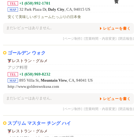
+1 (650) 992-1701
TEL
32 Park Plaza Dr,
Daly City
, CA, 94015 US
MAP
安くて美味しいボリュームたっぷりの日本食
まだレビューはありません。
レビューを書く
[ページ制作]
[営業時間・内容変更]
[閉店報告]
ゴールデン ウォク
レストラン・グルメ
アジア料理
+1 (650) 969-8232
TEL
895 Villa St,
Mountain View
, CA, 94041 US
MAP
http://www.goldenwokusa.com
まだレビューはありません。
レビューを書く
[ページ制作]
[営業時間・内容変更]
[閉店報告]
スプリム マスター チング ハイ
レストラン・グルメ