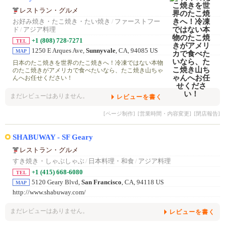
レストラン・グルメ
お好み焼き・たこ焼き・たい焼き
/
ファーストフー
ド
/
アジア料理
+1 (808) 728-7271
TEL
1250 E Arques Ave,
Sunnyvale
, CA, 94085 US
MAP
日本のたこ焼きを世界のたこ焼きへ！冷凍ではない本物
のたこ焼きがアメリカで食べたいなら、たこ焼き山ちゃ
んへお任せください！
まだレビューはありません。
レビューを書く
[ページ制作]
[営業時間・内容変更]
[閉店報告]
SHABUWAY - SF Geary
レストラン・グルメ
すき焼き・しゃぶしゃぶ
/
日本料理・和食
/
アジア料理
+1 (415) 668-6080
TEL
5120 Geary Blvd,
San Francisco
, CA, 94118 US
MAP
http://www.shabuway.com/
まだレビューはありません。
レビューを書く