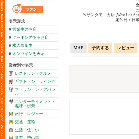
金
土
※サンタモニカ店 (West Los
定休日：日
表示形式
営業中のお店
クーポンのあるお店
求人募集中
MAP
予約する
レビュー
オンラインを表示
業種別で表示
レストラン・グルメ
ギフト・ショッピング
ファッション・アパレ
ル
エンターテイメント・
趣味・娯楽
旅行・レジャー
交通・運輸
生活・住まい
教育・習い事