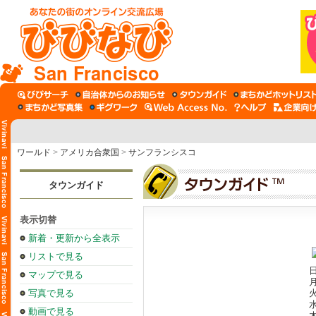
San Francisco
ワールド
>
アメリカ合衆国
>
サンフランシスコ
タウンガイド
表示切替
新着・更新から全表示
リストで見る
日
マップで見る
月
写真で見る
火
水
動画で見る
木