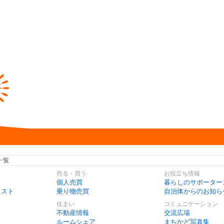
一覧
売る・買う
お役立ち情報
個人売買
暮らしのサポーター
リスト
乗り物売買
自治体からのお知ら
住まい
コミュニケーション
不動産情報
交流広場
ルームシェア
まちかど写真集