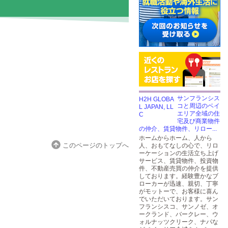
サンフランシス
コと周辺のベイ
エリア全域の住
宅及び商業物件
の仲介、賃貸物件、リロー...
ホームからホーム、人から
このページのトップへ
人、おもてなしの心で、リロ
ーケーションの生活立ち上げ
サービス、賃貸物件、投資物
件、不動産売買の仲介を提供
しております。経験豊かなブ
ローカーが迅速、親切、丁寧
がモットーで、お客様に喜ん
でいただいております。サン
フランシスコ、サンノゼ、オ
ークランド、バークレー、ウ
ォルナッツクリーク、ナパな