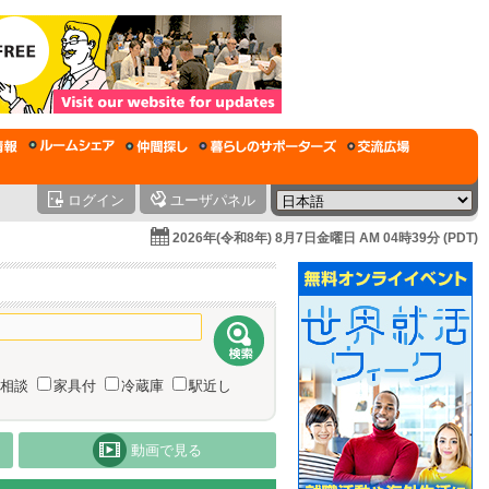
ログイン
ユーザパネル
2026年(令和8年) 8月7日金曜日 AM 04時39分 (PDT)
相談
家具付
冷蔵庫
駅近し
動画で見る