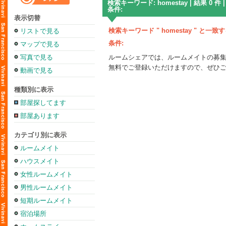
検索キーワード: homestay | 結果 0 件 |
条件:
表示切替
検索キーワード " homestay " 
リストで見る
条件:
マップで見る
写真で見る
ルームシェアでは、ルームメイトの募
無料でご登録いただけますので、ぜひ
動画で見る
種類別に表示
部屋探してます
部屋あります
カテゴリ別に表示
ルームメイト
ハウスメイト
女性ルームメイト
男性ルームメイト
短期ルームメイト
宿泊場所