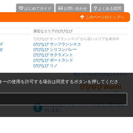
はじめてガイド
お問い合わせ
よくある質問
このページのトップへ
身近なエリアのびびなび
"びびなび サンフランシスコ" から近いエリアを表示中
ズ
びびなび サンフランシスコ
せ
びびなび シリコンバレー
びびなび サクラメント
びびなび ポートランド
びびなび リノ
他エリアのびびなびはこちらから
キーの使用を許可する場合は同意するボタンを押してくださ
びびなびはアクセシビリティの向上に取り組ん
でいます。
日本語
English
español