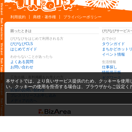
利用規約
商標・著作権
プライバシーポリシー
困ったときは
びびなびサービス
びびなびをはじめて利用される方
おでかけ
びびなびCLS
タウンガイド
はじめてガイド
まちかどホット
イベント情報
わからないことがあったら
よくある質問
生活情報
お問い合わせ
仕事探し
情報掲示板
広告出稿・有料掲載をお考えの方
ギグワーク
本サイトでは、より良いサービス提供のため、クッキーを使用
お気軽にご相談・お問い合わせ下さい
い。クッキーの使用を拒否する場合は、ブラウザからご設定く
広告のお問い合わせ
プレスリリースお申し込み
メディアの方へ