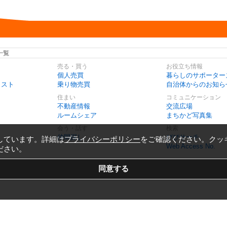
一覧
売る・買う
お役立ち情報
個人売買
暮らしのサポーター
リスト
乗り物売買
自治体からのお知ら
住まい
コミュニケーション
不動産情報
交流広場
ルームシェア
まちかど写真集
会う・話す
検索
仲間探し
びびサーチ
しています。詳細は
プライバシーポリシー
をご確認ください。クッ
Web Access No.
ださい。