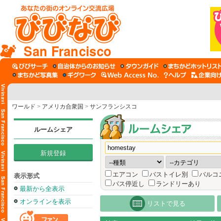
San Francisco
ワールド
>
アメリカ合衆国
>
サンフランシスコ
ルームシェア
新規登録
エアコン
バストイレ別
バルコ
表示形式
バス停近し
ランドリーあり
最新から全表示
オンラインを表示
リストで見る