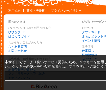
利用規約
商標・著作権
プライバシーポリシー
困ったときは
びびなびサービス
びびなびをはじめて利用される方
おでかけ
びびなびCLS
タウンガイド
はじめてガイド
まちかどホット
イベント情報
わからないことがあったら
よくある質問
生活情報
お問い合わせ
仕事探し
情報掲示板
広告出稿・有料掲載をお考えの方
ギグワーク
本サイトでは、より良いサービス提供のため、クッキーを使用
お気軽にご相談・お問い合わせ下さい
い。クッキーの使用を拒否する場合は、ブラウザからご設定く
広告のお問い合わせ
プレスリリースお申し込み
メディアの方へ