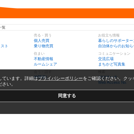
一覧
売る・買う
お役立ち情報
個人売買
暮らしのサポーター
リスト
乗り物売買
自治体からのお知ら
住まい
コミュニケーション
不動産情報
交流広場
ルームシェア
まちかど写真集
会う・話す
検索
仲間探し
びびサーチ
しています。詳細は
プライバシーポリシー
をご確認ください。クッ
Web Access No.
ださい。