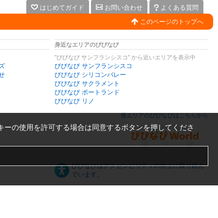
はじめてガイド
お問い合わせ
よくある質問
このページのトップへ
身近なエリアのびびなび
"びびなび サンフランシスコ" から近いエリアを表示中
ズ
びびなび サンフランシスコ
せ
びびなび シリコンバレー
びびなび サクラメント
びびなび ポートランド
びびなび リノ
他エリアのびびなびはこちらから
キーの使用を許可する場合は同意するボタンを押してくださ
びびなびはアクセシビリティの向上に取り組ん
でいます。
日本語
English
español
ภาษาไทย
한국어
中文