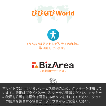
びびなびはアクセシビリティの向上に
取り組んでいます。
- 企業向けサービス -
本サイトでは、より良いサービス提供のため、クッキーを使用して
お問い合わせ
はじめてガイド
よくある質問
います。詳細は
プライバシーポリシー
をご確認ください。クッキー
利用規約
商標・著作権
プライバシーポリシー
の使用を許可する場合は同意するボタンを押してください。クッキ
ーの使用を拒否する場合は、ブラウザからご設定ください。
Copyright © 1999-2026 Vivid Navigation, Inc. All Rights Reserved.
Server US (44) @ Los Angeles Data Center