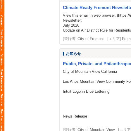
Climate Ready Fremont Newslette
View this email in web browser. (
https:/
Newsletter:
July 2026
Update on Air District Rule for Residenti
[登録者]
City of Fremont
[エリア]
Frem
お知らせ
Public, Private, and Philanthropi
City of Mountain View California
Los Altos Mountain View Community Fo
Intuit Logo in Blue Lettering
News Release
[登録者]
City of Mountain View
[エリア