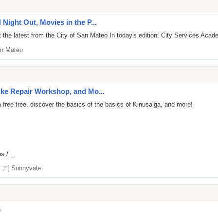
 Night Out, Movies in the P...
the latest from the City of San Mateo In today's edition: City Services Acade
n Mateo
Bike Repair Workshop, and Mo...
free tree, discover the basics of the basics of Kinusaiga, and more!
s:/...
リア]
Sunnyvale
6