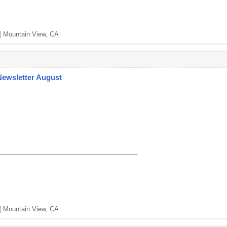
]
Mountain View, CA
Newsletter August
_______________________________________
]
Mountain View, CA