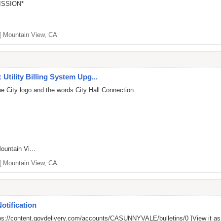
SSION*
]
Mountain View, CA
Utility Billing System Upg...
he City logo and the words City Hall Connection
ountain Vi...
]
Mountain View, CA
otification
ps://content.govdelivery.com/accounts/CASUNNYVALE/bulletins/0
]View it a