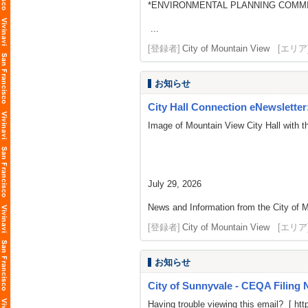
*ENVIRONMENTAL PLANNING COMMI
...
[登録者]
City of Mountain View
[エリア
お知らせ
City Hall Connection eNewsletter: 
Image of Mountain View City Hall with t
July 29, 2026
News and Information from the City of M
[登録者]
City of Mountain View
[エリア
お知らせ
City of Sunnyvale - CEQA Filing N
Having trouble viewing this email? [
htt