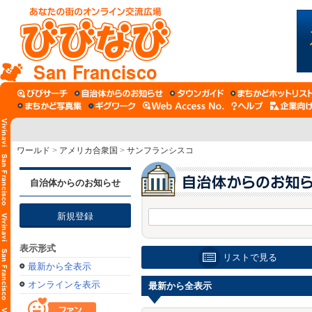
San Francisco
ワールド
>
アメリカ合衆国
>
サンフランシスコ
自治体からのお知らせ
新規登録
表示形式
リストで見る
最新から全表示
オンラインを表示
最新から全表示