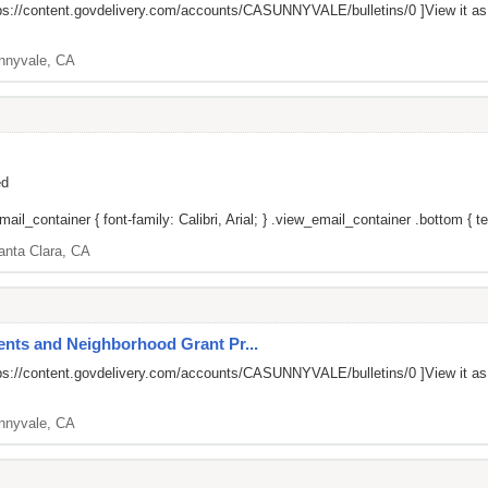
ps://content.govdelivery.com/accounts/CASUNNYVALE/bulletins/0
]View it a
nnyvale, CA
ed
il_container { font-family: Calibri, Arial; } .view_email_container .bottom { tex
anta Clara, CA
nts and Neighborhood Grant Pr...
ps://content.govdelivery.com/accounts/CASUNNYVALE/bulletins/0
]View it a
nnyvale, CA