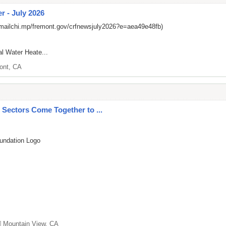
r - July 2026
/mailchi.mp/fremont.gov/crfnewsjuly2026?e=aea49e48fb)
al Water Heate...
ont, CA
c Sectors Come Together to ...
undation Logo
]
Mountain View, CA