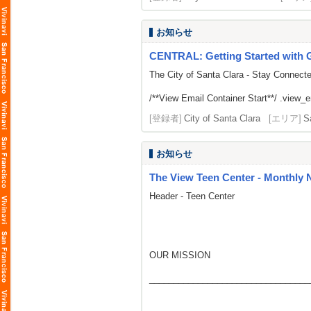
お知らせ
CENTRAL: Getting Started with G
The City of Santa Clara - Stay Connect
/**View Email Container Start**/ .view_ema
[登録者]
City of Santa Clara
[エリア]
S
お知らせ
The View Teen Center - Monthly 
Header - Teen Center
OUR MISSION
_________________________________