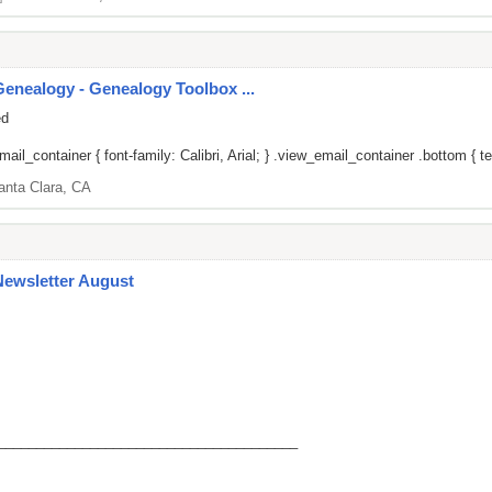
enealogy - Genealogy Toolbox ...
ed
il_container { font-family: Calibri, Arial; } .view_email_container .bottom { tex
anta Clara, CA
Newsletter August
_______________________________________