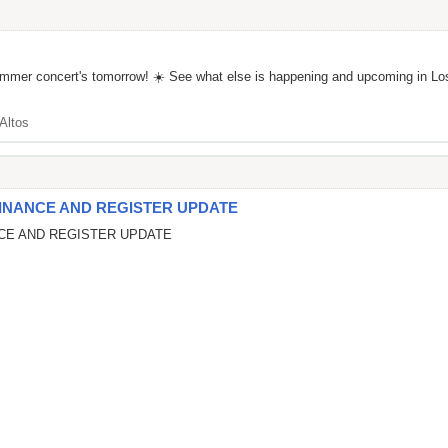
st summer concert's tomorrow! ☀️ See what else is happening and upcom
Altos
INANCE AND REGISTER UPDATE
CE AND REGISTER UPDATE