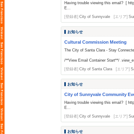
Having trouble viewing this email? [
htt
E...
[登録者]
City of Sunnyvale
[エリア]
Su
お知らせ
Cultural Commission Meeting
The City of Santa Clara - Stay Connect
/**View Email Container Start**/ .view_ema
[登録者]
City of Santa Clara
[エリア]
S
お知らせ
City of Sunnyvale Community Eve
Having trouble viewing this email? [
htt
E...
[登録者]
City of Sunnyvale
[エリア]
Su
お知らせ