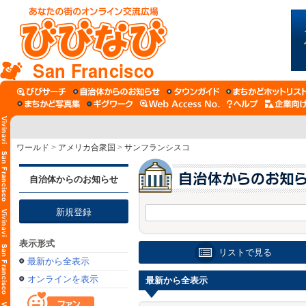
San Francisco
ワールド
>
アメリカ合衆国
>
サンフランシスコ
自治体からのお知らせ
新規登録
表示形式
リストで見る
最新から全表示
オンラインを表示
最新から全表示