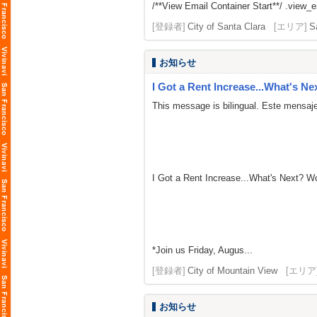
/**View Email Container Start**/ .view_ema
[登録者]
City of Santa Clara
[エリア]
S
お知らせ
I Got a Rent Increase...What's Ne
This message is bilingual. Este mensaje
I Got a Rent Increase...What's Next? 
*Join us Friday, Augus...
[登録者]
City of Mountain View
[エリア
お知らせ