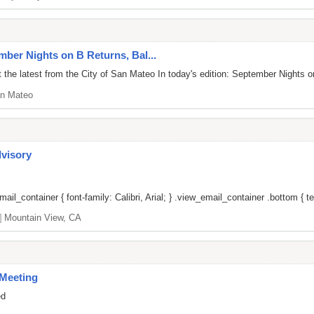
mber Nights on B Returns, Bal...
 the latest from the City of San Mateo In today's edition: September Night
n Mateo
dvisory
il_container { font-family: Calibri, Arial; } .view_email_container .bottom { tex
]
Mountain View, CA
Meeting
ed