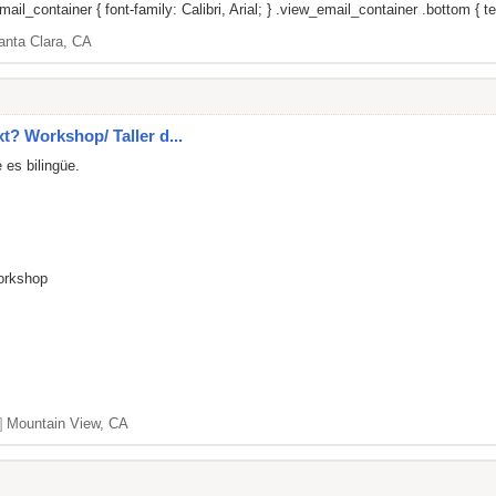
il_container { font-family: Calibri, Arial; } .view_email_container .bottom { tex
anta Clara, CA
xt? Workshop/ Taller d...
 es bilingüe.
Workshop
]
Mountain View, CA