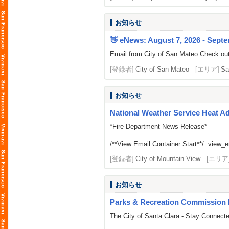
お知らせ
👋 eNews: August 7, 2026 - Septe
Email from City of San Mateo Check out
[登録者]
City of San Mateo
[エリア]
Sa
お知らせ
National Weather Service Heat A
*Fire Department News Release*
/**View Email Container Start**/ .view_ema
[登録者]
City of Mountain View
[エリア
お知らせ
Parks & Recreation Commission 
The City of Santa Clara - Stay Connect