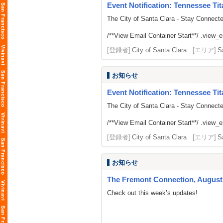
Event Notification: Tennessee Tit
The City of Santa Clara - Stay Connect
/**View Email Container Start**/ .view_ema
[登録者]
City of Santa Clara
[エリア]
S
お知らせ
Event Notification: Tennessee Tit
The City of Santa Clara - Stay Connect
/**View Email Container Start**/ .view_ema
[登録者]
City of Santa Clara
[エリア]
S
お知らせ
The Fremont Connection, August 
Check out this week’s updates!