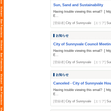
Sun, Sand and Sustainability
Having trouble viewing this email? [
htt
E...
[登録者]
City of Sunnyvale
[エリア]
Su
お知らせ
City of Sunnyvale Council Meetin
Having trouble viewing this email? [
htt
E...
[登録者]
City of Sunnyvale
[エリア]
Su
お知らせ
Canceled - City of Sunnyvale H
Having trouble viewing this email? [
htt
E...
[登録者]
City of Sunnyvale
[エリア]
Su