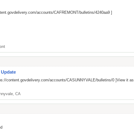
ontent.govdelivery.com/accounts/CAFREMONT/bulletins/4240aa9
]
ont
s Update
ps://content.govdelivery.com/accounts/CASUNNYVALE/bulletins/0
]View it a
nnyvale, CA
ed