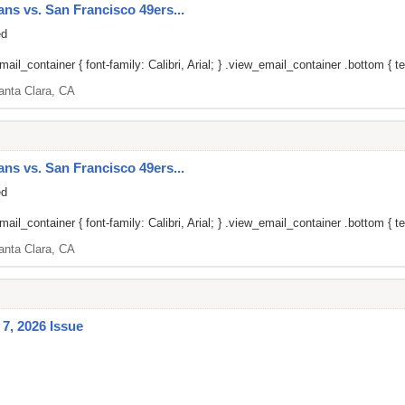
ans vs. San Francisco 49ers...
ed
il_container { font-family: Calibri, Arial; } .view_email_container .bottom { tex
anta Clara, CA
ans vs. San Francisco 49ers...
ed
il_container { font-family: Calibri, Arial; } .view_email_container .bottom { tex
anta Clara, CA
7, 2026 Issue