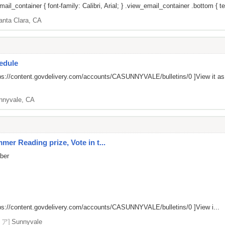
il_container { font-family: Calibri, Arial; } .view_email_container .bottom { tex
anta Clara, CA
edule
ps://content.govdelivery.com/accounts/CASUNNYVALE/bulletins/0
]View it a
nnyvale, CA
er Reading prize, Vote in t...
mber
ps://content.govdelivery.com/accounts/CASUNNYVALE/bulletins/0
]View i...
リア]
Sunnyvale