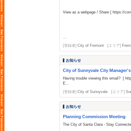
View as a webpage / Share [
https://c
...
[登録者]
City of Fremont
[エリア]
Frem
お知らせ
City of Sunnyvale City Manager'
Having trouble viewing this email? [
htt
E...
[登録者]
City of Sunnyvale
[エリア]
Su
お知らせ
Planning Commission Meeting
The City of Santa Clara - Stay Connect