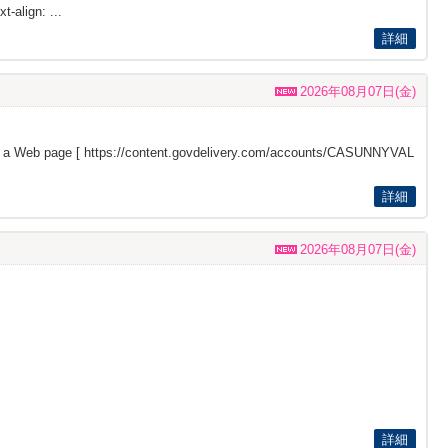
t-align: ...
詳細
2026年08月07日(金)
s a Web page [
https://content.govdelivery.com/accounts/CASUNNYVAL
詳細
2026年08月07日(金)
詳細