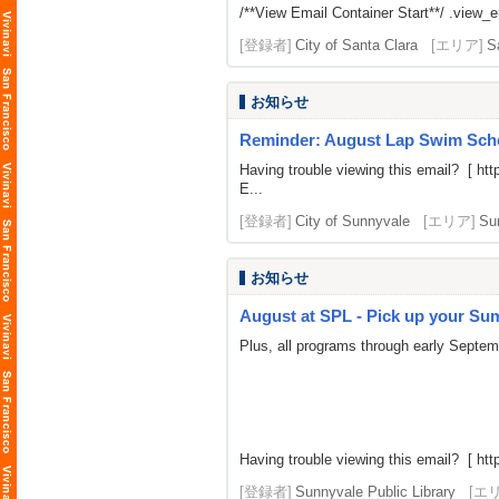
/**View Email Container Start**/ .view_ema
[登録者]
City of Santa Clara
[エリア]
S
お知らせ
Reminder: August Lap Swim Sch
Having trouble viewing this email? [
htt
E...
[登録者]
City of Sunnyvale
[エリア]
Su
お知らせ
August at SPL - Pick up your Summ
Plus, all programs through early Septe
Having trouble viewing this email? [
htt
[登録者]
Sunnyvale Public Library
[エ