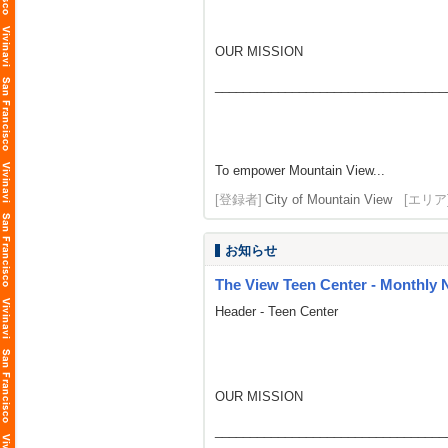
OUR MISSION
_________________________________
To empower Mountain View...
[登録者]
City of Mountain View
[エリア
お知らせ
The View Teen Center - Monthly 
Header - Teen Center
OUR MISSION
_________________________________