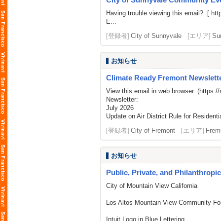
Having trouble viewing this email? [
htt
E...
[登録者]
City of Sunnyvale
[エリア]
Su
お知らせ
Climate Ready Fremont Newslette
View this email in web browser. (
https:/
Newsletter:
July 2026
Update on Air District Rule for Residenti
[登録者]
City of Fremont
[エリア]
Frem
お知らせ
Public, Private, and Philanthropi
City of Mountain View California
Los Altos Mountain View Community Fo
Intuit Logo in Blue Lettering