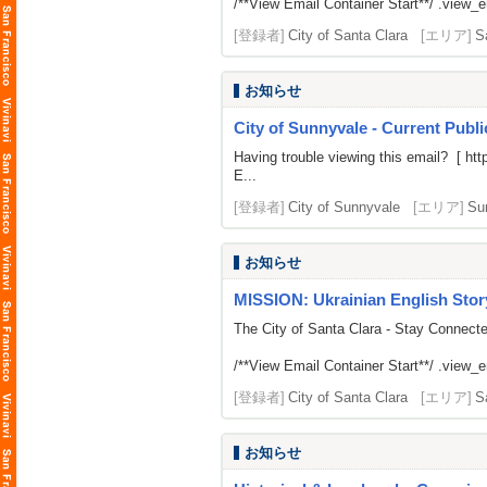
/**View Email Container Start**/ .view_ema
[登録者]
City of Santa Clara
[エリア]
S
お知らせ
City of Sunnyvale - Current Publ
Having trouble viewing this email? [
htt
E...
[登録者]
City of Sunnyvale
[エリア]
Su
お知らせ
MISSION: Ukrainian English Stor
The City of Santa Clara - Stay Connect
/**View Email Container Start**/ .view_ema
[登録者]
City of Santa Clara
[エリア]
S
お知らせ