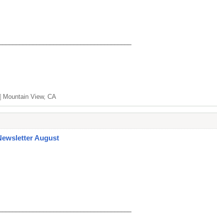
_______________________________________
]
Mountain View, CA
Newsletter August
_______________________________________