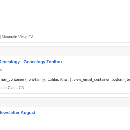
]
Mountain View, CA
enealogy - Genealogy Toolbox ...
ed
il_container { font-family: Calibri, Arial; } .view_email_container .bottom { tex
anta Clara, CA
Newsletter August