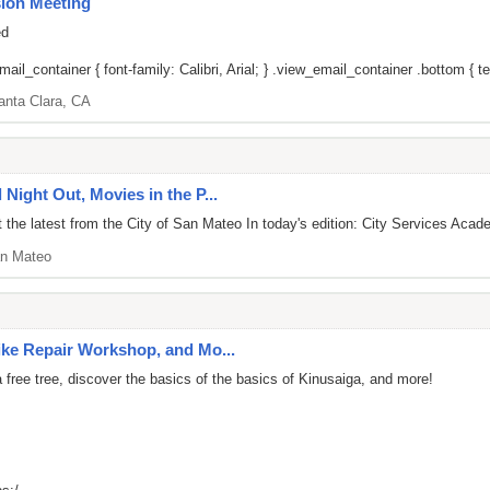
ion Meeting
ed
il_container { font-family: Calibri, Arial; } .view_email_container .bottom { tex
anta Clara, CA
 Night Out, Movies in the P...
the latest from the City of San Mateo In today's edition: City Services Acade
n Mateo
Bike Repair Workshop, and Mo...
free tree, discover the basics of the basics of Kinusaiga, and more!