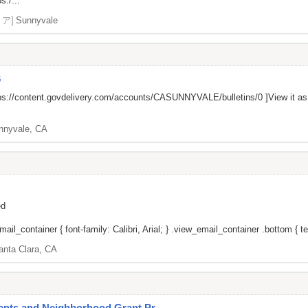
s:/...
リア]
Sunnyvale
6
ps://content.govdelivery.com/accounts/CASUNNYVALE/bulletins/0
]View it a
nnyvale, CA
ed
il_container { font-family: Calibri, Arial; } .view_email_container .bottom { tex
anta Clara, CA
nts and Neighborhood Grant Pr...