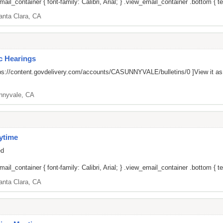
il_container { font-family: Calibri, Arial; } .view_email_container .bottom { tex
anta Clara, CA
ic Hearings
ps://content.govdelivery.com/accounts/CASUNNYVALE/bulletins/0
]View it a
nnyvale, CA
ytime
ed
il_container { font-family: Calibri, Arial; } .view_email_container .bottom { tex
anta Clara, CA