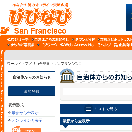
San Francisco
ワールド
>
アメリカ合衆国
>
サンフランシスコ
自治体からのお知らせ
新規登録
表示形式
リストで見る
最新から全表示
オンラインを表示
最新から全表示