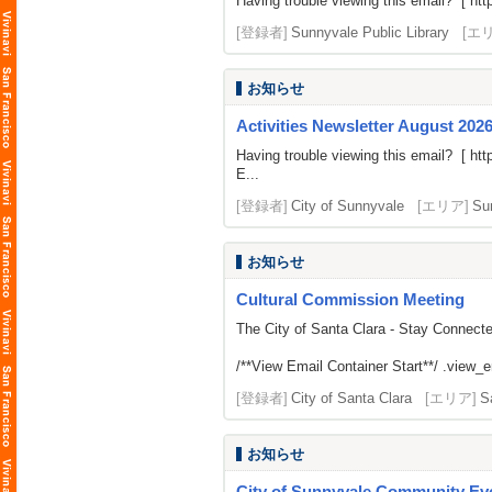
Having trouble viewing this email? [ http
[登録者]
Sunnyvale Public Library
[エ
お知らせ
Activities Newsletter August 202
Having trouble viewing this email? [
htt
E...
[登録者]
City of Sunnyvale
[エリア]
Su
お知らせ
Cultural Commission Meeting
The City of Santa Clara - Stay Connect
/**View Email Container Start**/ .view_ema
[登録者]
City of Santa Clara
[エリア]
S
お知らせ
City of Sunnyvale Community Eve