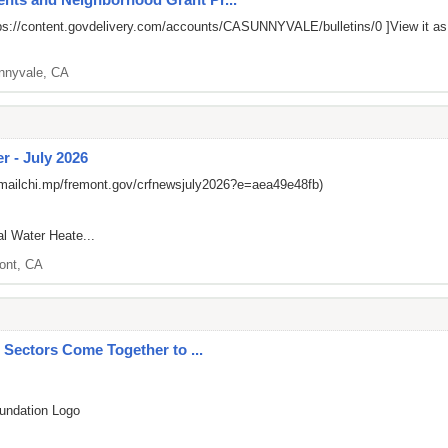
ps://content.govdelivery.com/accounts/CASUNNYVALE/bulletins/0
]View it a
nnyvale, CA
r - July 2026
/mailchi.mp/fremont.gov/crfnewsjuly2026?e=aea49e48fb)
al Water Heate...
ont, CA
c Sectors Come Together to ...
undation Logo