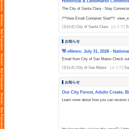
Historical & Landmarks Commiss
The City of Santa Clara - Stay Connect
/**View Email Container Start**/ .view_ema
[登録者]
City of Santa Clara
[エリア]
S
お知らせ
👋 eNews: July 31, 2026 - National
Email from City of San Mateo Check out 
[登録者]
City of San Mateo
[エリア]
Sa
お知らせ
Our City Forest, Adults Create, 
Learn more about how you can receive a 