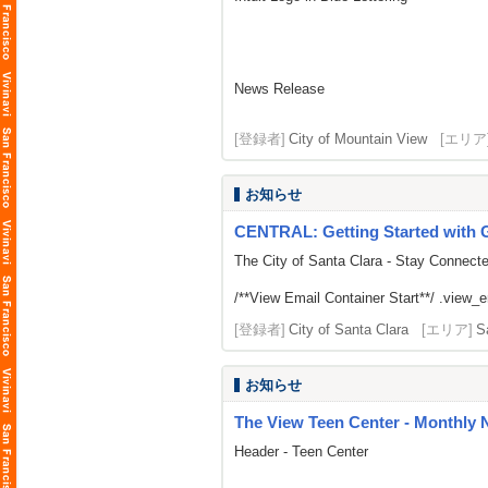
News Release
[登録者]
City of Mountain View
[エリア
お知らせ
CENTRAL: Getting Started with G
The City of Santa Clara - Stay Connect
/**View Email Container Start**/ .view_ema
[登録者]
City of Santa Clara
[エリア]
S
お知らせ
The View Teen Center - Monthly 
Header - Teen Center