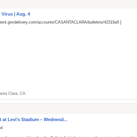
Virus | Aug. 4
ontent.govdelivery.com/accounts/CASANTACLARA/bulletins/42315e0
]
anta Clara, CA
 at Levi’s Stadium – Wednesd...
ed