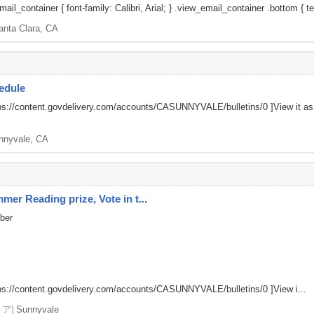
il_container { font-family: Calibri, Arial; } .view_email_container .bottom { tex
anta Clara, CA
edule
ps://content.govdelivery.com/accounts/CASUNNYVALE/bulletins/0
]View it a
nnyvale, CA
er Reading prize, Vote in t...
mber
ps://content.govdelivery.com/accounts/CASUNNYVALE/bulletins/0
]View i...
リア]
Sunnyvale