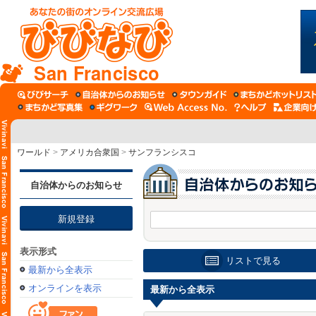
San Francisco
ワールド
>
アメリカ合衆国
>
サンフランシスコ
自治体からのお知らせ
新規登録
表示形式
リストで見る
最新から全表示
オンラインを表示
最新から全表示