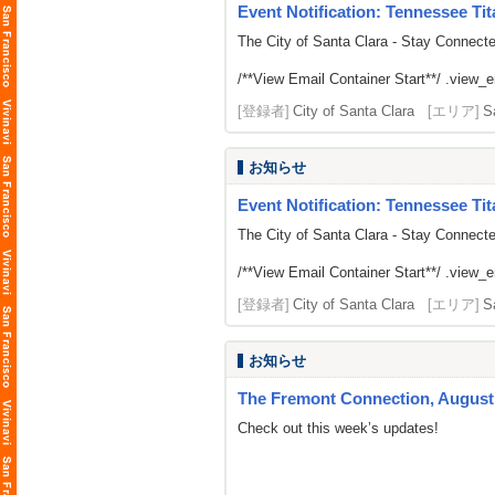
Event Notification: Tennessee Tit
The City of Santa Clara - Stay Connect
/**View Email Container Start**/ .view_ema
[登録者]
City of Santa Clara
[エリア]
S
お知らせ
Event Notification: Tennessee Tit
The City of Santa Clara - Stay Connect
/**View Email Container Start**/ .view_ema
[登録者]
City of Santa Clara
[エリア]
S
お知らせ
The Fremont Connection, August 
Check out this week’s updates!