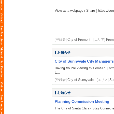
View as a webpage / Share [
https://c
...
[登録者]
City of Fremont
[エリア]
Frem
お知らせ
City of Sunnyvale City Manager'
Having trouble viewing this email? [
htt
E...
[登録者]
City of Sunnyvale
[エリア]
Su
お知らせ
Planning Commission Meeting
The City of Santa Clara - Stay Connect