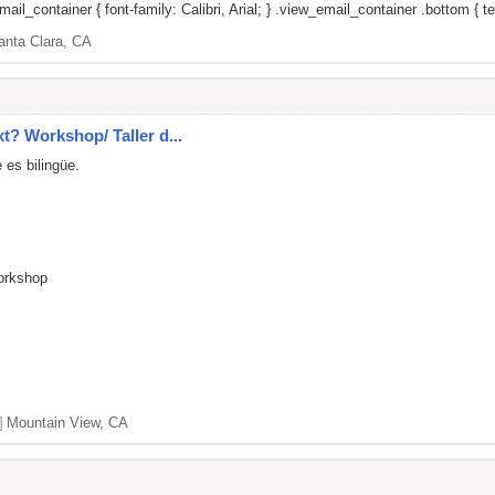
il_container { font-family: Calibri, Arial; } .view_email_container .bottom { tex
anta Clara, CA
xt? Workshop/ Taller d...
 es bilingüe.
Workshop
]
Mountain View, CA