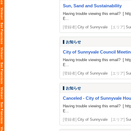
Sun, Sand and Sustainability
Having trouble viewing this email? [
htt
E...
[登録者]
City of Sunnyvale
[エリア]
Su
お知らせ
City of Sunnyvale Council Meetin
Having trouble viewing this email? [
htt
E...
[登録者]
City of Sunnyvale
[エリア]
Su
お知らせ
Canceled - City of Sunnyvale H
Having trouble viewing this email? [
htt
E...
[登録者]
City of Sunnyvale
[エリア]
Su