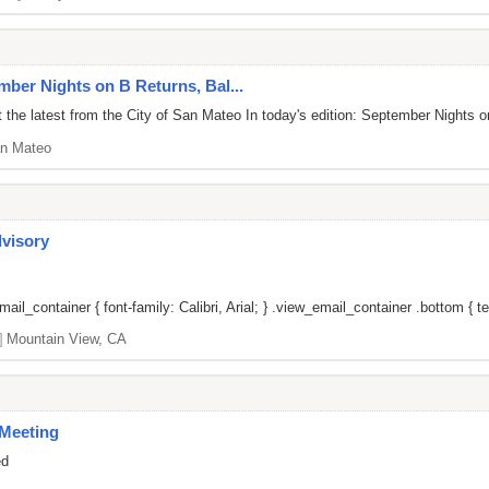
mber Nights on B Returns, Bal...
 the latest from the City of San Mateo In today's edition: September Night
n Mateo
dvisory
il_container { font-family: Calibri, Arial; } .view_email_container .bottom { tex
]
Mountain View, CA
Meeting
ed