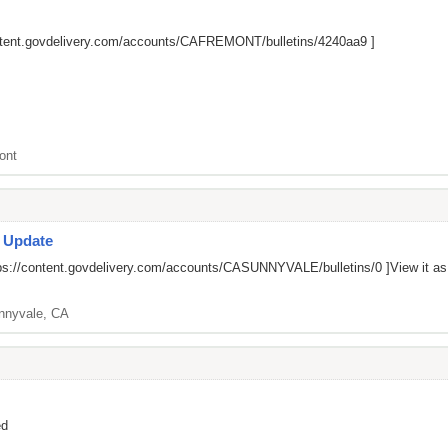
ontent.govdelivery.com/accounts/CAFREMONT/bulletins/4240aa9
]
ont
s Update
ps://content.govdelivery.com/accounts/CASUNNYVALE/bulletins/0
]View it a
nnyvale, CA
ed