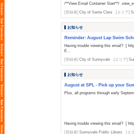
/**View Email Container Start**/ .view_ema
[登録者]
City of Santa Clara
[エリア]
S
お知らせ
Reminder: August Lap Swim Sch
Having trouble viewing this email? [
htt
E...
[登録者]
City of Sunnyvale
[エリア]
Su
お知らせ
August at SPL - Pick up your Summ
Plus, all programs through early Septe
Having trouble viewing this email? [
htt
[登録者]
Sunnyvale Public Library
[エ