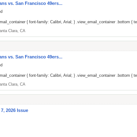
ans vs. San Francisco 49ers...
ed
il_container { font-family: Calibri, Arial; } .view_email_container .bottom { tex
anta Clara, CA
ans vs. San Francisco 49ers...
ed
il_container { font-family: Calibri, Arial; } .view_email_container .bottom { tex
anta Clara, CA
7, 2026 Issue