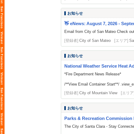
お知らせ
👋 eNews: August 7, 2026 - Septe
Email from City of San Mateo Check out
[登録者]
City of San Mateo
[エリア]
Sa
お知らせ
National Weather Service Heat A
*Fire Department News Release*
/**View Email Container Start**/ .view_ema
[登録者]
City of Mountain View
[エリア
お知らせ
Parks & Recreation Commission 
The City of Santa Clara - Stay Connect