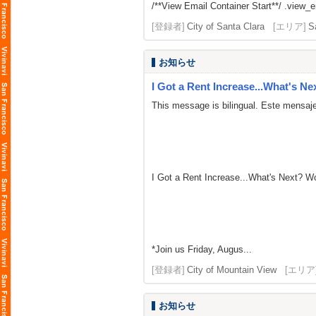
/**View Email Container Start**/ .view_ema
[登録者]
City of Santa Clara
[エリア]
S
お知らせ
I Got a Rent Increase...What's Ne
This message is bilingual. Este mensaje
I Got a Rent Increase...What's Next? 
*Join us Friday, Augus...
[登録者]
City of Mountain View
[エリア
お知らせ