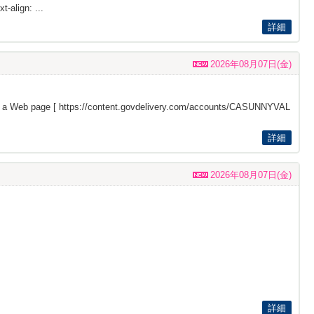
t-align: ...
詳細
2026年08月07日(金)
s a Web page [
https://content.govdelivery.com/accounts/CASUNNYVAL
詳細
2026年08月07日(金)
詳細