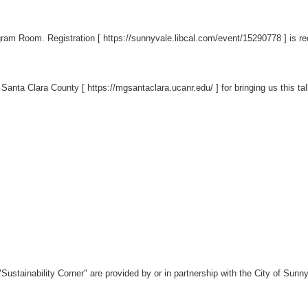
rogram Room. Registration [
https://sunnyvale.libcal.com/event/15290778
] is r
 Santa Clara County [
https://mgsantaclara.ucanr.edu/
] for bringing us this tal
Sustainability Corner" are provided by or in partnership with the City of Su