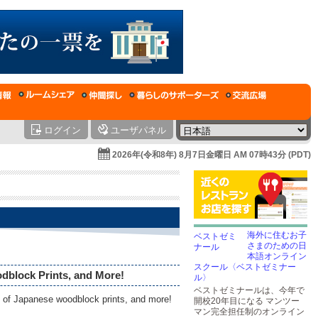
ログイン
ユーザパネル
2026年(令和8年) 8月7日金曜日 AM 07時43分 (PDT)
海外に住むお子
さまのための日
本語オンライン
スクール〈ベストゼミナー
dblock Prints, and More!
ル〉
ベストゼミナールは、今年で
on of Japanese woodblock prints, and more!
開校20年目になる マンツー
マン完全担任制のオンライン