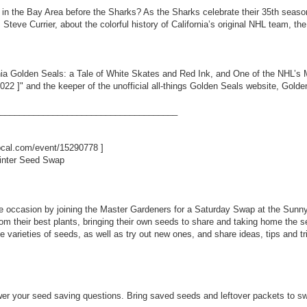
n the Bay Area before the Sharks? As the Sharks celebrate their 35th season
, Steve Currier, about the colorful history of California’s original NHL team, t
ornia Golden Seals: a Tale of White Skates and Red Ink, and One of the NHL’
8022
]" and the keeper of the unofficial all-things Golden Seals website, Go
_____________________________________
ibcal.com/event/15290778
]
inter Seed Swap
e occasion by joining the Master Gardeners for a Saturday Swap at the Sunn
m their best plants, bringing their own seeds to share and taking home the see
ite varieties of seeds, as well as try out new ones, and share ideas, tips and t
er your seed saving questions. Bring saved seeds and leftover packets to swap