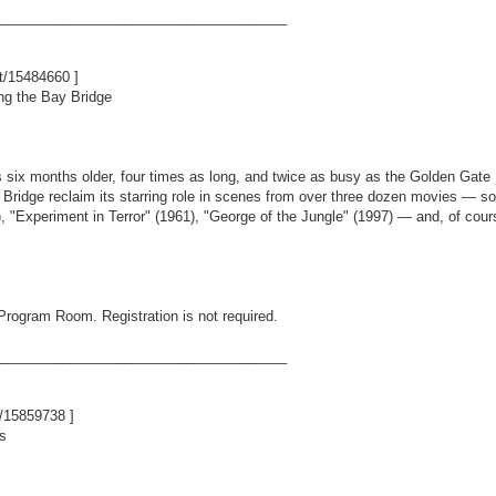
_____________________________________
nt/15484660
]
ng the Bay Bridge
six months older, four times as long, and twice as busy as the Golden Gate
y Bridge reclaim its starring role in scenes from over three dozen movies 
 "Experiment in Terror" (1961), "George of the Jungle" (1997) — and, of cours
 Program Room. Registration is not required.
_____________________________________
t/15859738
]
s