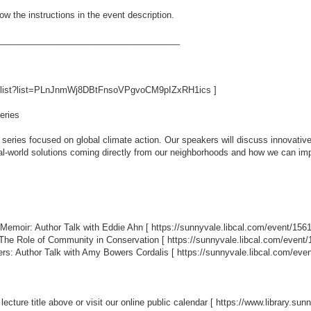
ow the instructions in the event description.
_____________________________________
aylist?list=PLnJnmWj8DBtFnsoVPgvoCM9pIZxRH1ics
]
eries
series focused on global climate action. Our speakers will discuss innovative
real-world solutions coming directly from our neighborhoods and how we can i
 Memoir: Author Talk with Eddie Ahn [
https://sunnyvale.libcal.com/event/156
: The Role of Community in Conservation [
https://sunnyvale.libcal.com/event
rs: Author Talk with Amy Bowers Cordalis [
https://sunnyvale.libcal.com/eve
 lecture title above or visit our online public calendar [
https://www.library.su