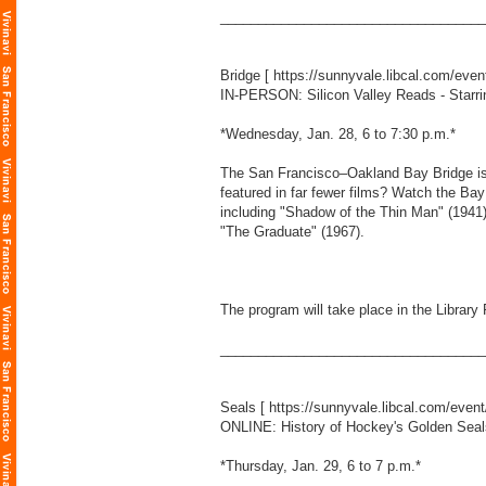
___________________________________
Bridge [
https://sunnyvale.libcal.com/eve
IN-PERSON: Silicon Valley Reads - Starri
*Wednesday, Jan. 28, 6 to 7:30 p.m.*
The San Francisco–Oakland Bay Bridge is 
featured in far fewer films? Watch the Ba
including "Shadow of the Thin Man" (1941),
"The Graduate" (1967).
The program will take place in the Library
___________________________________
Seals [
https://sunnyvale.libcal.com/even
ONLINE: History of Hockey's Golden Seal
*Thursday, Jan. 29, 6 to 7 p.m.*