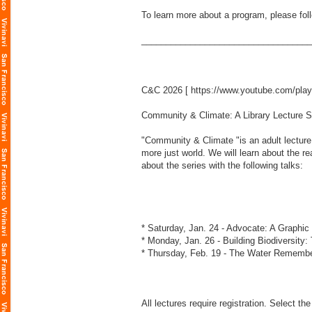
To learn more about a program, please foll
___________________________________
C&C 2026 [
https://www.youtube.com/pl
Community & Climate: A Library Lecture S
"Community & Climate "is an adult lecture 
more just world. We will learn about the 
about the series with the following talks:
* Saturday, Jan. 24 - Advocate: A Graphic
* Monday, Jan. 26 - Building Biodiversity
* Thursday, Feb. 19 - The Water Remembe
All lectures require registration. Select the