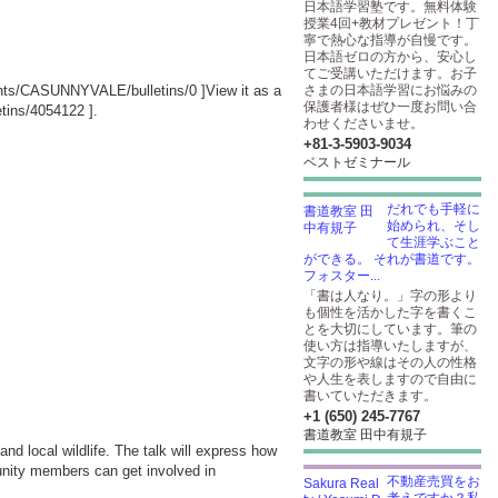
日本語学習塾です。無料体験
授業4回+教材プレゼント！丁
寧で熱心な指導が自慢です。
日本語ゼロの方から、安心し
てご受講いただけます。お子
ounts/CASUNNYVALE/bulletins/0
]View it as a
さまの日本語学習にお悩みの
保護者様はぜひ一度お問い合
tins/4054122
].
わせくださいませ。
+81-3-5903​-9034
ベストゼミナール
だれでも手軽に
始められ、そし
て生涯学ぶこと
ができる。 それが書道です。
フォスター...
「書は人なり。」字の形より
も個性を活かした字を書くこ
とを大切にしています。筆の
使い方は指導いたしますが、
文字の形や線はその人の性格
や人生を表しますので自由に
書いていただきます。
+1 (650) 245-7767
書道教室 田中有規子
nd local wildlife. The talk will express how
munity members can get involved in
不動産売買をお