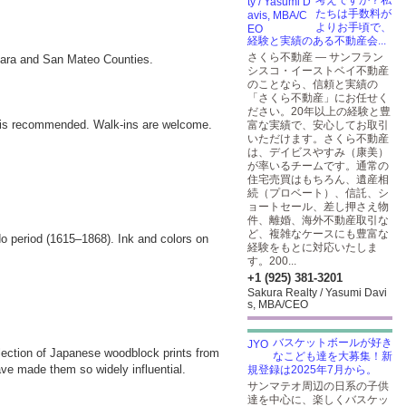
考えですか？私
たちは手数料が
よりお手頃で、
経験と実績のある不動産会...
さくら不動産 — サンフラン
Clara and San Mateo Counties.
シスコ・イーストベイ不動産
のことなら、信頼と実績の
「さくら不動産」にお任せく
ださい。20年以上の経験と豊
is recommended. Walk-ins are welcome.
富な実績で、安心してお取引
いただけます。さくら不動産
は、デイビスやすみ（康美）
が率いるチームです。通常の
住宅売買はもちろん、遺産相
続（プロベート）、信託、シ
ョートセール、差し押さえ物
件、離婚、海外不動産取引な
ど、複雑なケースにも豊富な
o period (1615–1868). Ink and colors on
経験をもとに対応いたしま
す。200...
+1 (925) 381-3201
Sakura Realty / Yasumi Davi
s, MBA/CEO
バスケットボールが好き
election of Japanese woodblock prints from
なこども達を大募集！新
ave made them so widely influential.
規登録は2025年7月から。
サンマテオ周辺の日系の子供
達を中心に、楽しくバスケッ