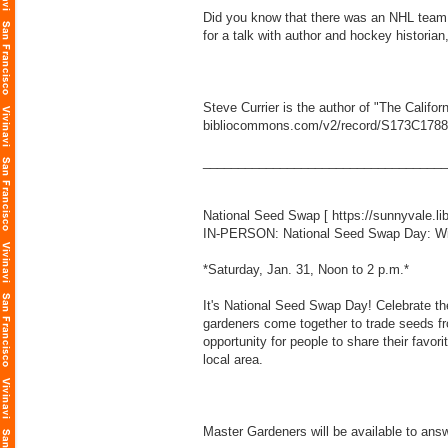
Did you know that there was an NHL team i
for a talk with author and hockey historian
Steve Currier is the author of "The Calif
bibliocommons.com/v2/record/S173C178
___________________________________
National Seed Swap [
https://sunnyvale.l
IN-PERSON: National Seed Swap Day: W
*Saturday, Jan. 31, Noon to 2 p.m.*
It's National Seed Swap Day! Celebrate th
gardeners come together to trade seeds fro
opportunity for people to share their favor
local area.
Master Gardeners will be available to answ