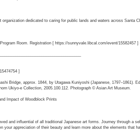
it organization dedicated to caring for public lands and waters across Santa 
ry Program Room. Registration [
https://sunnyvale.libcal.com/event/15582457
] 
_____________________________________
t/15474754
]
hashi Bridge, approx. 1844, by Utagawa Kuniyoshi (Japanese, 1797–1861). Ed
bhorn Ukiyo-e Collection, 2005.100.112. Photograph © Asian Art Museum.
nd Impact of Woodblock Prints
ed and influential of all traditional Japanese art forms. Journey through a s
n your appreciation of their beauty and learn more about the elements that h