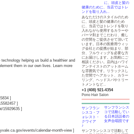
に、頭皮と髪の
健康のために、当店ではトレ
ンドを取り入れ...
あなただけのスタイルのため
に、頭皮と髪の健康のため
に、当店ではトレンドを取り
入れながら使用するカラーや
パーマ剤までこだわり、癒し
の空間をご提供させて頂いて
います。日本の医療用ウィッ
グ会社との提携が始まり、部
分、フルウィッグを必要な方
にお届けします。お気軽にご
 technology helping us build a healthier and
相談ください。店内はハワイ
mplement them in our own lives. Learn more
アンテイストのアットホーム
な雰囲気です。リラックスし
た空間でヘアカット、カラー
リング、ヘッドスパやトリー
トメントなど...
+1 (408) 921-4354
Pono Hair Salon
15834
]
/15582457
]
サンフランシス
nt/15929635
]
コで活動してい
る日本語話者の
女声合唱団です
♪
nnyvale.ca.gov/events/calendar-month-view
]
サンフランシスコで活動して