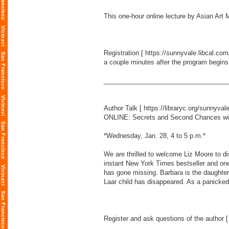
This one-hour online lecture by Asian A
Registration [
https://sunnyvale.libcal.co
a couple minutes after the program begins
___________________________________
Author Talk [
https://libraryc.org/sunnyval
ONLINE: Secrets and Second Chances wi
*Wednesday, Jan. 28, 4 to 5 p.m.*
We are thrilled to welcome Liz Moore to d
instant New York Times bestseller and on
has gone missing. Barbara is the daughter
Laar child has disappeared. As a panicked 
Register and ask questions of the author 