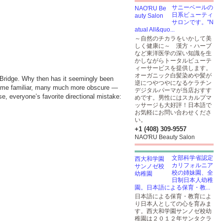
サニーベールの
日系ビューティ
サロンです。"N
atual All&quo...
～自然のチカラをいかして美
しく健康に～ 漢方・ハーブ
など東洋医学の深い知識を生
かしながらトータルビューテ
ィーサービスを提供します。
オーガニック白髪染めや髪が
 Bridge. Why then has it seemingly been
逆につやつやになるケラチン
— some familiar, many much more obscure —
デジタルパーマが当店おすす
e, everyone’s favorite directional mistake:
めです。男性にはスカルプマ
ッサージも大好評！日本語で
お気軽にお問い合わせくださ
い。
+1 (408) 309-9557
NAO'RU Beauty Salon
文部科学省認定
カリフォルニア
校の姉妹園、全
日制日本人幼稚
園。日本語による保育・教...
日本語による保育・教育によ
り日本人としての心を育みま
す。西大和学園サンノゼ校幼
稚園は２０１２年サンタクラ