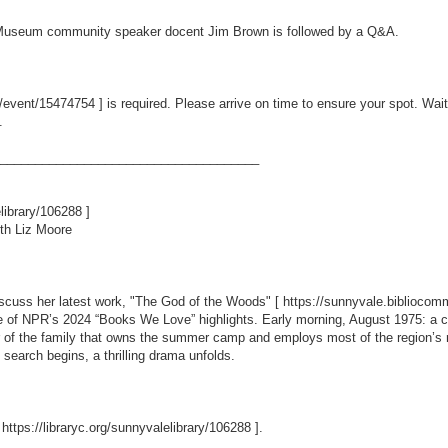
rt Museum community speaker docent Jim Brown is followed by a Q&A.
m/event/15474754
] is required. Please arrive on time to ensure your spot. Wait
.
_____________________________________
elibrary/106288
]
th Liz Moore
iscuss her latest work, "The God of the Woods" [
https://sunnyvale.biblioc
e of NPR’s 2024 “Books We Love” highlights. Early morning, August 1975: a 
 of the family that owns the summer camp and employs most of the region’s res
search begins, a thrilling drama unfolds.
[
https://libraryc.org/sunnyvalelibrary/106288
].