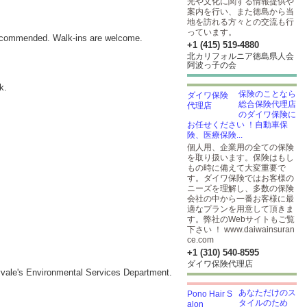
光や文化に関する情報提供や
案内を行い、また徳島から当
地を訪れる方々との交流も行
っています。
ecommended. Walk-ins are welcome.
+1 (415) 519-4880
北カリフォルニア徳島県人会
阿波っ子の会
k.
保険のことなら
総合保険代理店
のダイワ保険に
お任せください ！自動車保
険、医療保険...
個人用、企業用の全ての保険
を取り扱います。保険はもし
もの時に備えて大変重要で
す。ダイワ保険ではお客様の
ニーズを理解し、多数の保険
会社の中から一番お客様に最
適なプランを用意して頂きま
す。弊社のWebサイトもご覧
下さい ！ www.daiwainsuran
ce.com
+1 (310) 540-8595
ダイワ保険代理店
nnyvale's Environmental Services Department.
あなただけのス
タイルのため