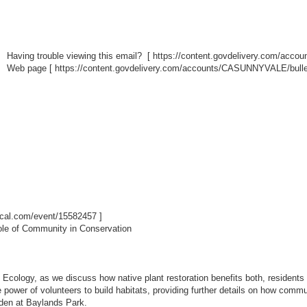
Having trouble viewing this email? [
https://content.govdelivery.com/acc
Web page [
https://content.govdelivery.com/accounts/CASUNNYVALE/bulle
ibcal.com/event/15582457
]
ole of Community in Conservation
 Ecology, as we discuss how native plant restoration benefits both, residents a
e power of volunteers to build habitats, providing further details on how com
arden at Baylands Park.