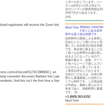
トボールをしています。シー
ズンは9月から3月上旬まで。
次のシーズンの新規登録は20
25年7月から始まります。
JYO
listed registrants will receive the Zoom link
Milpitas, Great Ma
ll 近くにある信州
和牛を扱う焼き肉屋です。...
信州和牛の美味しさを世界に
広めたいという想いのもと営
業している日本式の焼き肉屋
です。焼き肉に留まることな
く様々なお料理やお酒が楽し
めるようになっているので、
家族の集まり、会食、デート
と色々なシーンで楽しんでい
ただけたらと思っています。
ご来店お待ちしております。
ommons.com/v2/record/S173C1988650
], an
当店のこだわりは、日本の長
camp counselor discovers Barbara Van Laar
野から直接調達した信州プレ
idents. And this isn’t the first time a Van
ミアム和牛です。この高品質
の牛肉は、風味と柔らかさで
有名であり、焼肉料理に最適
です。 外...
+1 (669) 263-6152
Meat Time