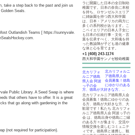
ラに開園した日本の全日制幼
, take a step back to the past and join us
稚園です。日本の奈良に本校
he Golden Seals.
を持ち、ロサンゼルスエリア
に姉妹園を持つ西大和学園
は、日本・アメリカの両方に
多くの系列校があります。こ
こベイエリアの日本人子女に
s Most Outlandish Teams [
https://sunnyvale.
も日本の伝統行事・文化・言
ldenSealsHockey.com.
葉を伝承すべく、大和魂を持
った教諭陣が子ども達の健康
な体と心を育てます。
+1 (408) 243-1174
西大和学園サンノゼ校幼稚園
北カリフォルニ
ア徳島県人会
会員募集！徳島
にゆかりのある
方、徳島が大好きな方、...
yvale Public Library. A Seed Swap is where
北カリフォルニア徳島県人会
ds that others have to offer. It is a great
会員募集！徳島にゆかりのあ
ricks that go along with gardening in the
る方、徳島が大好きな方、大
歓迎です！私たち 北カリフォ
ルニア徳島県人会 阿波っ子の
会 は、徳島出身や徳島にご縁
のある方々が集まり、交流や
情報交換を楽しむコミュニテ
 (not required for participation).
ィです。徳島県と連携し、観