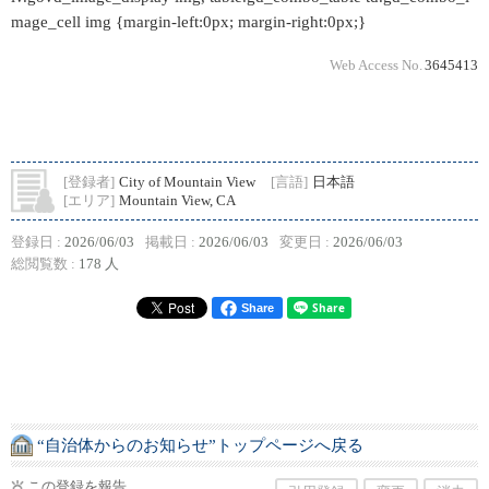
mage_cell img {margin-left:0px; margin-right:0px;}
Web Access No.
3645413
[登録者]
City of Mountain View
[言語]
日本語
[エリア]
Mountain View, CA
登録日 :
2026/06/03
掲載日 :
2026/06/03
変更日 :
2026/06/03
総閲覧数 :
178 人
Share
“自治体からのお知らせ”トップページへ戻る
この登録を報告