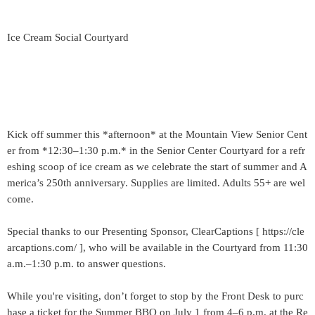
Ice Cream Social Courtyard
Kick off summer this *afternoon* at the Mountain View Senior Cent
er from *12:30–1:30 p.m.* in the Senior Center Courtyard for a refr
eshing scoop of ice cream as we celebrate the start of summer and A
merica’s 250th anniversary. Supplies are limited. Adults 55+ are wel
come.
Special thanks to our Presenting Sponsor, ClearCaptions [ https://cle
arcaptions.com/ ], who will be available in the Courtyard from 11:30
a.m.–1:30 p.m. to answer questions.
While you're visiting, don’t forget to stop by the Front Desk to purc
hase a ticket for the Summer BBQ on July 1 from 4–6 p.m. at the Re