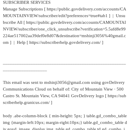
SUBSCRIBER SERVICES
Manage Subscriptions [ https://public.govdelivery.com/accounts/CA
MOUNTAINVIEW/subscriber/edit?preferences=true#tab1 ] | Unsu
bscribe All [ https://public.govdelivery.com/accounts/CAMOUNTAI
NVIEW/subscriber/one_click_unsubscribe?verification=5.5afd8e99
224ae517002aa39def0e8d07&destination=mshinji3056%40gmail.c
om ] | Help [ https://subscriberhelp.govdelivery.com/ ]
_____________________________________________________
___________________
This email was sent to mshinji3056@gmail.com using govDelivery
Communications Cloud on behalf of: City of Mountain View · 500
Castro St. Mountain View, CA 94041 GovDelivery logo [ https://sub
scriberhelp.granicus.com/ ]
body .abe-column-block { min-height: 5px; } table.gd_combo_table
img {margin-left:10px; margin-right:10px;} table.gd_combo_table d
iv.govd_image_display img, table.gd_combo_table td.gd_combo_i