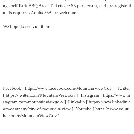
ngstorff Park BBQ Area. Tickets are $5 per person, and pre-registrati
on is required. Adults 55+ are welcome.
We hope to see you there!
Facebook [ https://www.facebook.com/MountainViewGov ] Twitter
[ https://twitter.com/MountainViewGov ] Instagram [ https://www.in
stagram.com/mountainviewgov/ ] Linkedin [ https://www.linkedin.c
om/company/city-of-mountain-view ] Youtube [ https://www.youtu
be.com/c/MountainViewGov ]