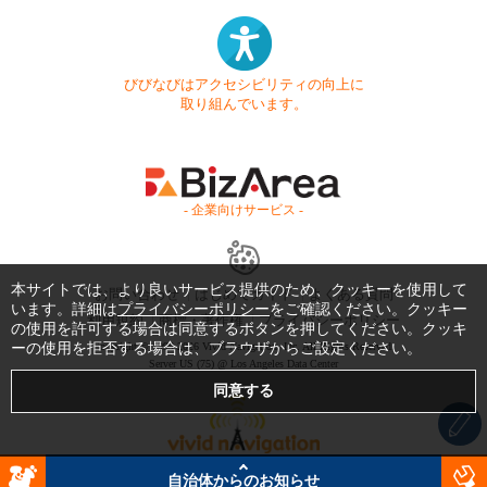
びびなびはアクセシビリティの向上に
取り組んでいます。
- 企業向けサービス -
本サイトでは、より良いサービス提供のため、クッキーを使用して
お問い合わせ
はじめてガイド
よくある質問
います。詳細は
プライバシーポリシー
をご確認ください。クッキー
利用規約
商標・著作権
プライバシーポリシー
の使用を許可する場合は同意するボタンを押してください。クッキ
ーの使用を拒否する場合は、ブラウザからご設定ください。
Copyright © 1999-2026 Vivid Navigation, Inc. All Rights Reserved.
Server US (75) @ Los Angeles Data Center
自治体からのお知らせ