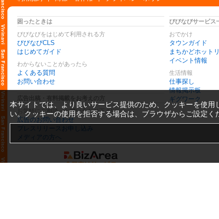
困ったときは
びびなびサービス
びびなびをはじめて利用される方
おでかけ
びびなびCLS
タウンガイド
はじめてガイド
まちかどホット
イベント情報
わからないことがあったら
よくある質問
生活情報
お問い合わせ
仕事探し
情報掲示板
広告出稿・有料掲載をお考えの方
ギグワーク
本サイトでは、より良いサービス提供のため、クッキーを使用
お気軽にご相談・お問い合わせ下さい
い。クッキーの使用を拒否する場合は、ブラウザからご設定く
広告のお問い合わせ
プレスリリースお申し込み
メディアの方へ