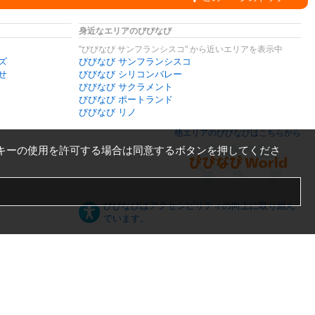
身近なエリアのびびなび
"びびなび サンフランシスコ" から近いエリアを表示中
ズ
びびなび サンフランシスコ
せ
びびなび シリコンバレー
びびなび サクラメント
びびなび ポートランド
びびなび リノ
他エリアのびびなびはこちらから
キーの使用を許可する場合は同意するボタンを押してくださ
びびなびはアクセシビリティの向上に取り組ん
でいます。
日本語
English
español
ภาษาไทย
한국어
中文
PC版
スマートフォン版