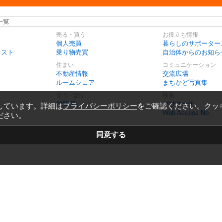
一覧
売る・買う
お役立ち情報
個人売買
暮らしのサポーター
リスト
乗り物売買
自治体からのお知ら
住まい
コミュニケーション
不動産情報
交流広場
ルームシェア
まちかど写真集
会う・話す
検索
仲間探し
びびサーチ
しています。詳細は
プライバシーポリシー
をご確認ください。クッ
Web Access No.
ださい。