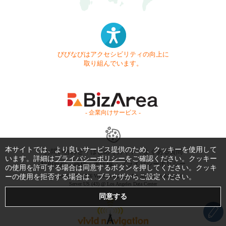
びびなびはアクセシビリティの向上に
取り組んでいます。
- 企業向けサービス -
本サイトでは、より良いサービス提供のため、クッキーを使用して
お問い合わせ
はじめてガイド
よくある質問
います。詳細は
プライバシーポリシー
をご確認ください。クッキー
利用規約
商標・著作権
プライバシーポリシー
の使用を許可する場合は同意するボタンを押してください。クッキ
ーの使用を拒否する場合は、ブラウザからご設定ください。
Copyright © 1999-2026 Vivid Navigation, Inc. All Rights Reserved.
Server US (43) @ Los Angeles Data Center