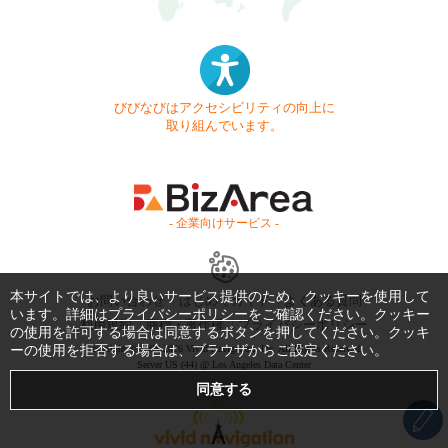
びびなびはアクセシビリティの向上に
取り組んでいます。
- 企業向けサービス -
本サイトでは、より良いサービス提供のため、クッキーを使用して
お問い合わせ
はじめてガイド
よくある質問
います。詳細は
プライバシーポリシー
をご確認ください。クッキー
利用規約
商標・著作権
プライバシーポリシー
の使用を許可する場合は同意するボタンを押してください。クッキ
ーの使用を拒否する場合は、ブラウザからご設定ください。
Copyright © 1999-2026 Vivid Navigation, Inc. All Rights Reserved.
Server US (44) @ Los Angeles Data Center