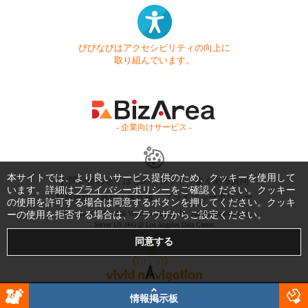
びびなびはアクセシビリティの向上に
取り組んでいます。
- 企業向けサービス -
本サイトでは、より良いサービス提供のため、クッキーを使用して
お問い合わせ
はじめてガイド
よくある質問
います。詳細は
プライバシーポリシー
をご確認ください。クッキー
利用規約
商標・著作権
プライバシーポリシー
の使用を許可する場合は同意するボタンを押してください。クッキ
ーの使用を拒否する場合は、ブラウザからご設定ください。
Copyright © 1999-2026 Vivid Navigation, Inc. All Rights Reserved.
Server US (44) @ Los Angeles Data Center
情報掲示板