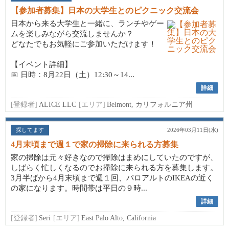
【参加者募集】日本の大学生とのピクニック交流会
日本から来る大学生と一緒に、ランチやゲー
ムを楽しみながら交流しませんか？
どなたでもお気軽にご参加いただけます！
【イベント詳細】
📅 日時：8月22日（土）12:30～14...
詳細
[登録者]
ALICE LLC
[エリア]
Belmont, カリフォルニア州
探してます
2026年03月11日(水)
4月末頃まで週１で家の掃除に来られる方募集
家の掃除は元々好きなので掃除はまめにしていたのですが、
しばらく忙しくなるのでお掃除に来られる方を募集します。
3月半ばから4月末頃まで週１回、パロアルトのIKEAの近く
の家になります。時間帯は平日の９時...
詳細
[登録者]
Seri
[エリア]
East Palo Alto, California