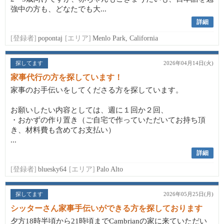
強中の方も、どなたでも大...
詳細
[登録者]
popontaj
[エリア]
Menlo Park, California
探してます
2026年04月14日(火)
家事代行の方を探しています！
家事のお手伝いをしてくださる方を探しています。
お願いしたい内容としては、週に１回か２回、
・おかずの作り置き（ご自宅で作っていただいてお持ち頂
き、材料費も含めてお支払い）
...
詳細
[登録者]
bluesky64
[エリア]
Palo Alto
探してます
2026年05月25日(月)
シッターさん家事手伝いができる方を探しております
夕方18時半頃から21時頃までCambrianの家に来ていただい