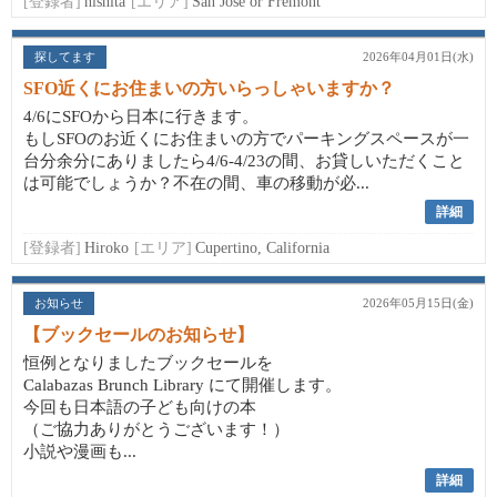
[登録者]
nishita
[エリア]
San Jose or Fremont
探してます
2026年04月01日(水)
SFO近くにお住まいの方いらっしゃいますか？
4/6にSFOから日本に行きます。
もしSFOのお近くにお住まいの方でパーキングスペースが一
台分余分にありましたら4/6-4/23の間、お貸しいただくこと
は可能でしょうか？不在の間、車の移動が必...
詳細
[登録者]
Hiroko
[エリア]
Cupertino, California
お知らせ
2026年05月15日(金)
【ブックセールのお知らせ】
恒例となりましたブックセールを
Calabazas Brunch Library にて開催します。
今回も日本語の子ども向けの本
（ご協力ありがとうございます！）
小説や漫画も...
詳細