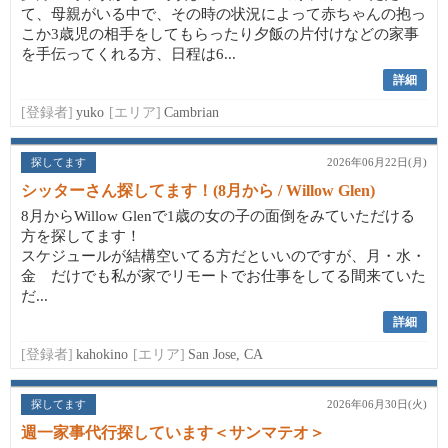
て、母親がいる中で、その時の状況によって赤ちゃんの抱っ
こか3歳児の相手をしてもらったり夕飯の片付けなどの家事
を手伝ってくれる方、日程は6...
詳細
[登録者]
yuko
[エリア]
Cambrian
探してます
2026年06月22日(月)
シッターさん探してます！(8月から / Willow Glen)
8月からWillow Glenで1歳の女の子の面倒をみていただける
方を探してます！
スケジュールが結構空いてる方だといいのですが、月・水・
金 だけでも私が家でリモートでお仕事をしてる間来ていた
だ...
詳細
[登録者]
kahokino
[エリア]
San Jose, CA
探してます
2026年06月30日(火)
週一家事代行探しています＜サンマテオ＞