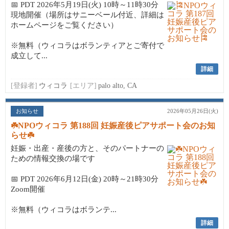
📅 PDT 2026年5月19日(火) 10時～11時30分
現地開催（場所はサニーベール付近、詳細は
ホームページをご覧ください）
※無料（ウィコラはボランティアとご寄付で
成立して...
詳細
[登録者]
ウィコラ
[エリア]
palo alto, CA
お知らせ
2026年05月26日(火)
☘️NPOウィコラ 第188回 妊娠産後ピアサポート会のお知
らせ☘️
妊娠・出産・産後の方と、そのパートナーの
ための情報交換の場です
📅 PDT 2026年6月12日(金) 20時～21時30分
Zoom開催
※無料（ウィコラはボランテ...
詳細