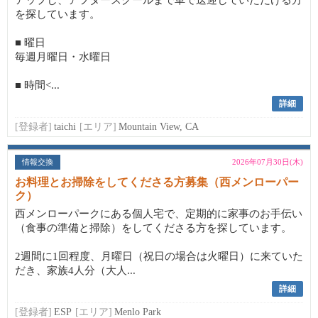
アップし、アフタースクールまで車で送迎していただける方
を探しています。
■ 曜日
毎週月曜日・水曜日
■ 時間<...
詳細
[登録者]
taichi
[エリア]
Mountain View, CA
情報交換
2026年07月30日(木)
お料理とお掃除をしてくださる方募集（西メンローパー
ク）
西メンローパークにある個人宅で、定期的に家事のお手伝い
（食事の準備と掃除）をしてくださる方を探しています。
2週間に1回程度、月曜日（祝日の場合は火曜日）に来ていた
だき、家族4人分（大人...
詳細
[登録者]
ESP
[エリア]
Menlo Park