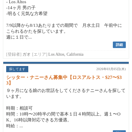
- Los Altos
-14ヶ月 男の子
-明るく元気な方希望
7/9以降から8/13あたりまでの期間で 月水土日 午前中に
こられるかたを探しています。
週に１日で...
詳細
[登録者]
ガオ
[エリア]
Los Altos, California
探してます
2026年03月05日(木)
シッター・ナニーさん募集中【ロスアルトス・$27〜$3
3】
９ヶ月になる娘のお世話をしてくださるナニーさんを探して
います。
時期：相談可
時間：10時〜20時半の間で基本１日４時間以上。週１〜O
K。16時以降対応できる方優遇。
時給：...