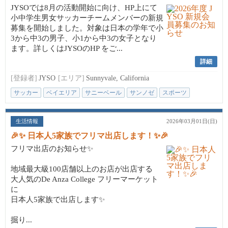
JYSOでは8月の活動開始に向け、HP上にて
小中学生男女サッカーチームメンバーの新規
募集を開始しました。対象は日本の学年で小
3から中3の男子、小1から中3の女子となり
ます。詳しくはJYSOのHP をご...
詳細
[登録者]
JYSO
[エリア]
Sunnyvale, California
サッカー
ベイエリア
サニーベール
サンノゼ
スポーツ
生活情報
2026年03月01日(日)
🎉✨ 日本人5家族でフリマ出店します！✨🎉
フリマ出店のお知らせ✨
地域最大級100店舗以上のお店が出店する
大人気のDe Anza College フリーマーケット
に
日本人5家族で出店します✨
掘り...