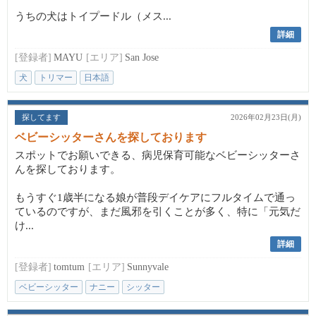
うちの犬はトイプードル（メス...
詳細
[登録者]
MAYU
[エリア]
San Jose
犬
トリマー
日本語
探してます
2026年02月23日(月)
ベビーシッターさんを探しております
スポットでお願いできる、病児保育可能なベビーシッターさ
んを探しております。
もうすぐ1歳半になる娘が普段デイケアにフルタイムで通っ
ているのですが、まだ風邪を引くことが多く、特に「元気だ
け...
詳細
[登録者]
tomtum
[エリア]
Sunnyvale
ベビーシッター
ナニー
シッター