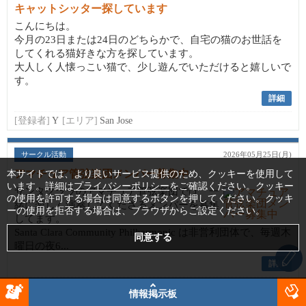
キャットシッター探しています
こんにちは。
今月の23日または24日のどちらかで、自宅の猫のお世話を
してくれる猫好きな方を探しています。
大人しく人懐っこい猫で、少し遊んでいただけると嬉しいで
す。
詳細
[登録者]
Y
[エリア]
San Jose
サークル活動
2026年05月25日(月)
アマチュア管弦楽団メンバー募集中
本サイトでは、より良いサービス提供のため、クッキーを使用して
います。詳細は
プライバシーポリシー
をご確認ください。クッキー
サンタクララのアマチュア管弦楽団では、一
の使用を許可する場合は同意するボタンを押してください。クッキ
緒に楽しく演奏してくださるメンバーを募集
ーの使用を拒否する場合は、ブラウザからご設定ください。
してます。
Santa Clara Community Philharmonic は非営利団体で、毎週木
曜日の夜6...
詳細
[登録者]
Pillow
[エリア]
Santa Clara, California
情報掲示板