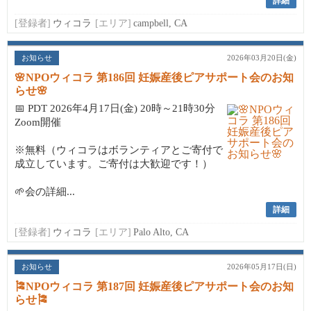
詳細
[登録者]
ウィコラ
[エリア]
campbell, CA
お知らせ
2026年03月20日(金)
🌸NPOウィコラ 第186回 妊娠産後ピアサポート会のお知
らせ🌸
📅 PDT 2026年4月17日(金) 20時～21時30分
Zoom開催
※無料（ウィコラはボランティアとご寄付で
成立しています。ご寄付は大歓迎です！）
🌱会の詳細...
詳細
[登録者]
ウィコラ
[エリア]
Palo Alto, CA
お知らせ
2026年05月17日(日)
🎏NPOウィコラ 第187回 妊娠産後ピアサポート会のお知
らせ🎏