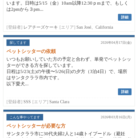
います。日時は5/15（金）10am以降12:30ｐmまで、もしく
は2pmから３pm...
詳細
[登録者]
レアチーズケーキ
[エリア]
San José、California
探してます
2026年04月17日(金)
ペットシッターの依頼
いつもお願いしていた方の予定と合わず、単発でペットシッ
ターができる方を探しています。
日程は5/23(土)の午後〜5/26(日)の夕方（3泊4日）で、場所
はサンタクララ市内です。
以下愛犬...
詳細
[登録者]
SSS
[エリア]
Santa Clara
こんな事やってます
2026年03月16日(月)
ペットシッターが必要な方
サンタクララ市に30代夫婦2人と14歳トイプードル（避妊