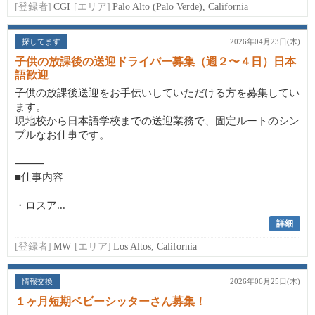
[登録者]
CGI
[エリア]
Palo Alto (Palo Verde), California
探してます
2026年04月23日(木)
子供の放課後の送迎ドライバー募集（週２〜４日）日本
語歓迎
子供の放課後送迎をお手伝いしていただける方を募集してい
ます。
現地校から日本語学校までの送迎業務で、固定ルートのシン
プルなお仕事です。
⸻
■仕事内容
・ロスア...
詳細
[登録者]
MW
[エリア]
Los Altos, California
情報交換
2026年06月25日(木)
１ヶ月短期ベビーシッターさん募集！