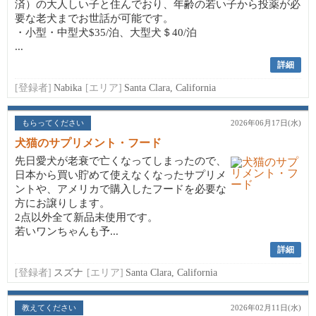
済）の大人しい子と住んでおり、年齢の若い子から投薬が必
要な老犬までお世話が可能です。
・小型・中型犬$35/泊、大型犬＄40/泊
...
詳細
[登録者]
Nabika
[エリア]
Santa Clara, California
もらってください
2026年06月17日(水)
犬猫のサプリメント・フード
先日愛犬が老衰で亡くなってしまったので、
日本から買い貯めて使えなくなったサプリメ
ントや、アメリカで購入したフードを必要な
方にお譲りします。
2点以外全て新品未使用です。
若いワンちゃんも予...
詳細
[登録者]
スズナ
[エリア]
Santa Clara, California
教えてください
2026年02月11日(水)