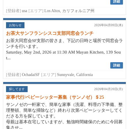
詳細
[登録者]
usa
[エリア]
Los Altos, カリフォルニア州
お知らせ
2026年04月09日(木)
お茶大サンフランシスコ支部同窓会ランチ
お茶大同窓会SF支部の皆さま、下記の日時と場所で同窓会ラ
ンチを行います。
Saturday, May 2nd, 2026 at 11:30 AM Mayan Kitchen, 139 Sou
t...
詳細
[登録者]
OchadaiSF
[エリア]
Sunnyvale, California
探してます
2026年04月20日(月)
家事代行/ベビーシッター募集（サンノゼ）＄25
サンノゼの一軒家で、簡単な家事（洗濯、料理の下準備、整
理整頓、簡単な掃除など）終わり次第ベビーシッターしてく
ださる方を探しています。
母親は基本在宅していますが、勉強時間確保のために今回募
集させ...