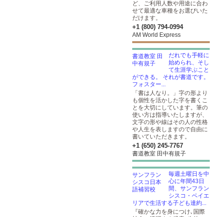
ど、ご利用人数や用途に合わ
せて最適な車種をお選びいた
だけます。
+1 (800) 794-0994
AM World Express
だれでも手軽に
始められ、そし
て生涯学ぶこと
ができる。 それが書道です。
フォスター...
「書は人なり。」字の形より
も個性を活かした字を書くこ
とを大切にしています。筆の
使い方は指導いたしますが、
文字の形や線はその人の性格
や人生を表しますので自由に
書いていただきます。
+1 (650) 245-7767
書道教室 田中有規子
毎週土曜日を中
心に年間43日
間、サンフラン
シスコ・ベイエ
リアで生活する子ども達約...
『確かな力を身につけ､国際