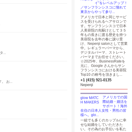
イ”をレベルアップ！
／サンフランシスコに憧れて
東京からやって参り...
アメリカで日本と同じサービ
スを受けられるヘアサロンで
.
す。サンフランシスコで日本
人美容院の先駆けとして３５
年もの長きに渡る歴史を持つ
美容院を去年の春に譲り受
け、Nepenji salonとして営業
中。レギュラーパーマから、
デジタルパーマ、ストレート
..
パーマまでお任せください。
☆2025年、BusinessRateを
元に、Google さんからサン
フランシスコにおける美容院
Top10 の称号を頂きまし...
+1 (415) 921-0135
お...
Nepenji
アメリカでの国
際結婚・婚活を
サポート！海外
在住の日本人女性・男性の皆
様へ。glo...
一組でも多くのカップルに幸
せな結婚をしていただきた
い。その為のお手伝いを私た