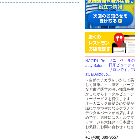
サニーベールの
日系ビューティ
サロンです。"N
atual All&quo...
～自然のチカラをいかして美
しく健康に～ 漢方・ハーブ
など東洋医学の深い知識を生
かしながらトータルビューテ
ィーサービスを提供します。
オーガニック白髪染めや髪が
逆につやつやになるケラチン
デジタルパーマが当店おすす
めです。男性にはスカルプマ
ッサージも大好評！日本語で
お気軽にお問い合わせくださ
い。
+1 (408) 309-9557