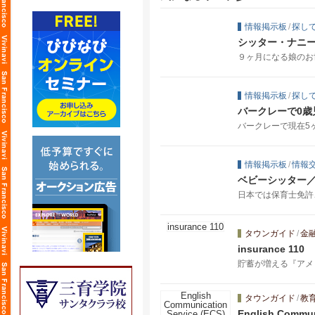
情報掲示板
/
探し
シッター・ナニー
９ヶ月になる娘のお世
情報掲示板
/
探し
バークレーで0
バークレーで現在5
情報掲示板
/
情報
ベビーシッター
日本では保育士免許
タウンガイド
/
金
insurance 110
貯蓄が増える『アメ
タウンガイド
/
教
English Commun