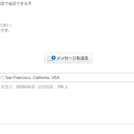
本語で会話できる方
ださい。
いです。
ア]
San Francisco, California, USA
変更日 :
2026/03/31
総閲覧数 :
799 人