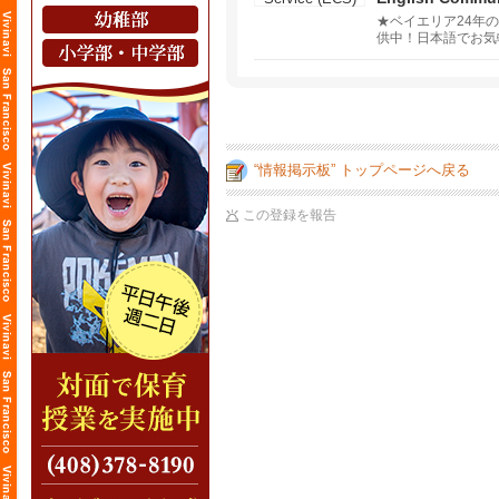
★ベイエリア24年
供中！日本語でお気
マイズし、プロフェ
“情報掲示板” トップページへ戻る
この登録を報告