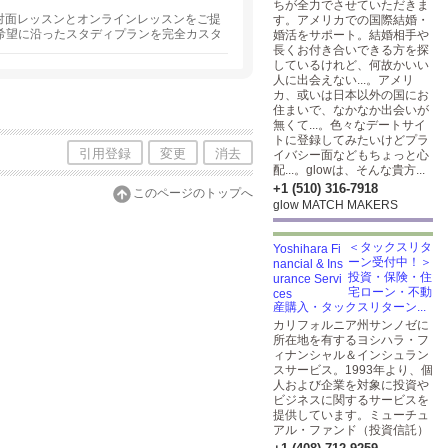
ちが全力でさせていただきま
対面レッスンとオンラインレッスンをご提
す。アメリカでの国際結婚・
希望に沿ったスタディプランを完全カスタ
婚活をサポート。結婚相手や
なたにピッタリの講師をご紹介します。
長くお付き合いできる方を探
しているけれど、何故かいい
人に出会えない...。アメリ
カ、或いは日本以外の国にお
住まいで、なかなか出会いが
無くて...。色々なデートサイ
トに登録してみたいけどプラ
引用登録
変更
消去
イバシー面などもちょっと心
配...。glowは、そんな貴方...
+1 (510) 316-7918
このページのトップへ
glow MATCH MAKERS
＜タックスリタ
ーン受付中！＞
投資・保険・住
宅ローン・不動
産購入・タックスリターン...
カリフォルニア州サンノゼに
所在地を有するヨシハラ・フ
ィナンシャル＆インシュラン
スサービス。1993年より、個
人および企業を対象に投資や
ビジネスに関するサービスを
提供しています。ミューチュ
アル・ファンド（投資信託）