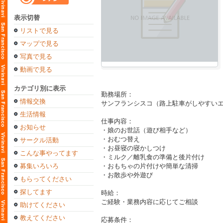
表示切替
リストで見る
マップで見る
写真で見る
動画で見る
カテゴリ別に表示
勤務場所：
情報交換
サンフランシスコ（路上駐車がしやすい
生活情報
仕事内容：
お知らせ
・娘のお世話（遊び相手など）
・おむつ替え
サークル活動
・お昼寝の寝かしつけ
こんな事やってます
・ミルク／離乳食の準備と後片付け
募集いろいろ
・おもちゃの片付けや簡単な清掃
・お散歩や外遊び
もらってください
探してます
時給：
ご経験・業務内容に応じてご相談
助けてください
教えてください
応募条件：