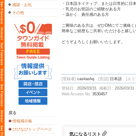
・日本語ネイティブ、または日常的に日
感謝・お礼
・乳児のお世話のご経験がある方
その他
・温かく、責任感のある方
ご興味のある方は、ぜひDMにてご連絡く
簡単なご経歴もご共有いただけると嬉し
どうぞよろしくお願いいたします。
[登録者]
casitashq
[言語]
日本語
[エリ
登録日 :
2026/03/31
掲載日 :
2026/03/31
Web Access No.
3530457
戻る
情報掲示板
びびなびトップページ
気になるリスト