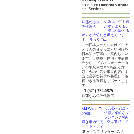
+1 (408) 712-9259
Yoshihara Financial & Insura
nce Services
保険は「何を選
ぶか」よりも、
「誰に相談する
か」が大切だと考えていま
す。 制度や内...
在米日本人の方に向けて、ア
メリカの分かりにくい保険を
日本語で丁寧にご案内してい
ます。自動車・住宅・生命保
険から、ビジネスオーナー向
けの事業保険まで幅広く対
応。今の生活や事業内容に本
当に必要な補償を整理し、納
得できる選択をサポートしま
す。
+1 (571) 332-0875
加藤なみ保険代理店
＼安心・安全・
信頼／柔軟なプ
ランニング×快
適な車内空間。空港送迎、イ
ベント・ディ...
SUV、スプリンターバンな