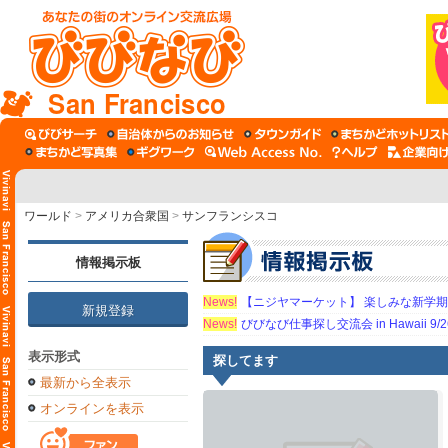
San Francisco
ワールド
>
アメリカ合衆国
>
サンフランシスコ
情報掲示板
News!
【ニジヤマーケット】 楽しみな新学
新規登録
News!
びびなび仕事探し交流会 in Hawaii 9/26（
表示形式
探してます
最新から全表示
オンラインを表示