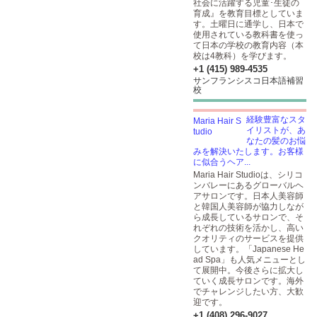
社会に活躍する児童･生徒の
育成』を教育目標としていま
す。土曜日に通学し、日本で
使用されている教科書を使っ
て日本の学校の教育内容（本
校は4教科）を学びます。
+1 (415) 989-4535
サンフランシスコ日本語補習
校
経験豊富なスタ
イリストが、あ
なたの髪のお悩
みを解決いたします。お客様
に似合うヘア...
Maria Hair Studioは、シリコ
ンバレーにあるグローバルヘ
アサロンです。日本人美容師
と韓国人美容師が協力しなが
ら成長しているサロンで、そ
れぞれの技術を活かし、高い
クオリティのサービスを提供
しています。「Japanese He
ad Spa」も人気メニューとし
て展開中。今後さらに拡大し
ていく成長サロンです。海外
でチャレンジしたい方、大歓
迎です。
+1 (408) 296-9027