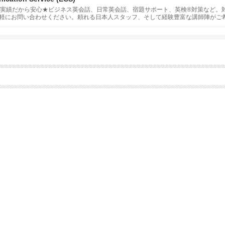
の実績だから安心★ビジネス英会話、日常英会話、宿題サポート、英検®対策など。
軽にお問い合わせください。頼れる日本人スタッフ、そして経験豊富な講師陣がご
ッショナルなサービスをご提供致します。スケジュールや学習目的に合わせて、あ