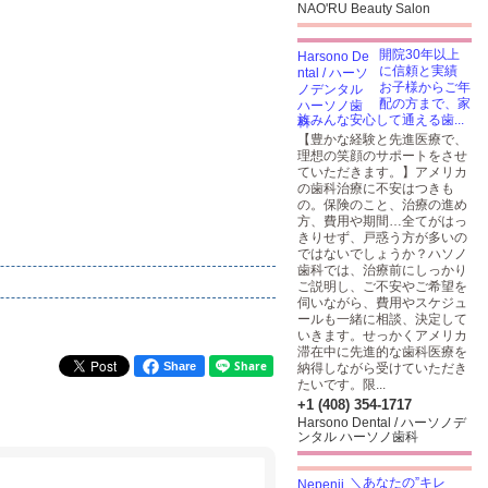
NAO'RU Beauty Salon
開院30年以上
に信頼と実績
お子様からご年
配の方まで、家
族みんな安心して通える歯...
【豊かな経験と先進医療で、
理想の笑顔のサポートをさせ
ていただきます。】アメリカ
の歯科治療に不安はつきも
の。保険のこと、治療の進め
方、費用や期間…全てがはっ
きりせず、戸惑う方が多いの
ではないでしょうか？ハソノ
歯科では、治療前にしっかり
ご説明し、ご不安やご希望を
伺いながら、費用やスケジュ
ールも一緒に相談、決定して
いきます。せっかくアメリカ
滞在中に先進的な歯科医療を
Share
納得しながら受けていただき
たいです。限...
+1 (408) 354-1717
Harsono Dental / ハーソノデ
ンタル ハーソノ歯科
＼あなたの”キレ