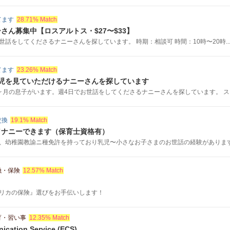
てます
28.71% Match
さん募集中【ロスアルトス・$27〜$33】
話をしてくださるナニーさんを探しています。 時期：相談可 時間：10時〜20時..
てます
23.26% Match
歳児を見ていただけるナニーさんを探しています
ヶ月の息子がいます。週4日でお世話をしてくださるナニーさんを探しています。 スタ.
交換
19.1% Match
／ナニーできます（保育士資格有）
、幼稚園教諭ニ種免許を持っており乳児〜小さなお子さまのお世話の経験があります。 
融・保険
12.57% Match
リカの保険』選びをお手伝いします！
育・習い事
12.35% Match
ication Service (ECS)