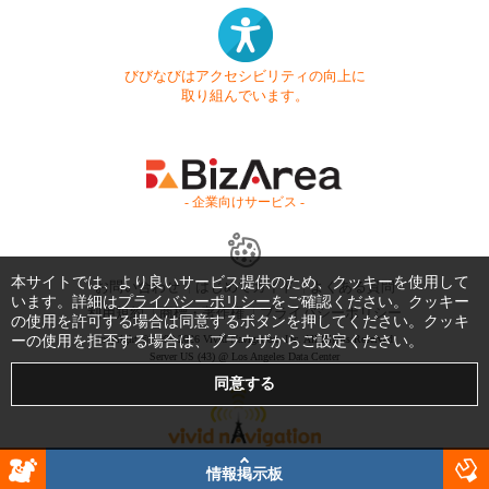
びびなびはアクセシビリティの向上に
取り組んでいます。
- 企業向けサービス -
本サイトでは、より良いサービス提供のため、クッキーを使用して
お問い合わせ
はじめてガイド
よくある質問
います。詳細は
プライバシーポリシー
をご確認ください。クッキー
利用規約
商標・著作権
プライバシーポリシー
の使用を許可する場合は同意するボタンを押してください。クッキ
ーの使用を拒否する場合は、ブラウザからご設定ください。
Copyright © 1999-2026 Vivid Navigation, Inc. All Rights Reserved.
Server US (43) @ Los Angeles Data Center
情報掲示板