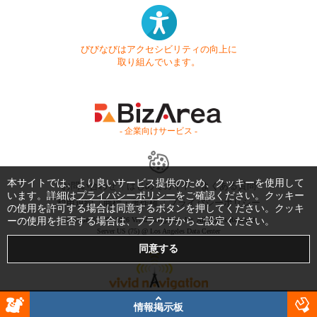
びびなびはアクセシビリティの向上に
取り組んでいます。
- 企業向けサービス -
本サイトでは、より良いサービス提供のため、クッキーを使用して
お問い合わせ
はじめてガイド
よくある質問
います。詳細は
プライバシーポリシー
をご確認ください。クッキー
利用規約
商標・著作権
プライバシーポリシー
の使用を許可する場合は同意するボタンを押してください。クッキ
ーの使用を拒否する場合は、ブラウザからご設定ください。
Copyright © 1999-2026 Vivid Navigation, Inc. All Rights Reserved.
Server US (75) @ Los Angeles Data Center
情報掲示板