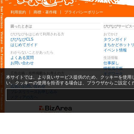
利用規約
商標・著作権
プライバシーポリシー
困ったときは
びびなびサービス
びびなびをはじめて利用される方
おでかけ
びびなびCLS
タウンガイド
はじめてガイド
まちかどホット
イベント情報
わからないことがあったら
よくある質問
生活情報
お問い合わせ
仕事探し
情報掲示板
広告出稿・有料掲載をお考えの方
ギグワーク
本サイトでは、より良いサービス提供のため、クッキーを使用
お気軽にご相談・お問い合わせ下さい
い。クッキーの使用を拒否する場合は、ブラウザからご設定く
広告のお問い合わせ
プレスリリースお申し込み
メディアの方へ