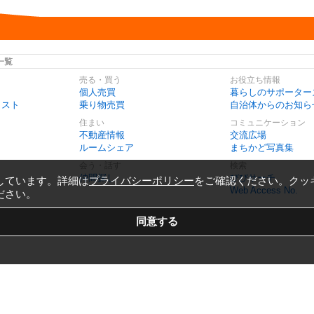
一覧
売る・買う
お役立ち情報
個人売買
暮らしのサポーター
リスト
乗り物売買
自治体からのお知ら
住まい
コミュニケーション
不動産情報
交流広場
ルームシェア
まちかど写真集
会う・話す
検索
仲間探し
びびサーチ
しています。詳細は
プライバシーポリシー
をご確認ください。クッ
Web Access No.
ださい。