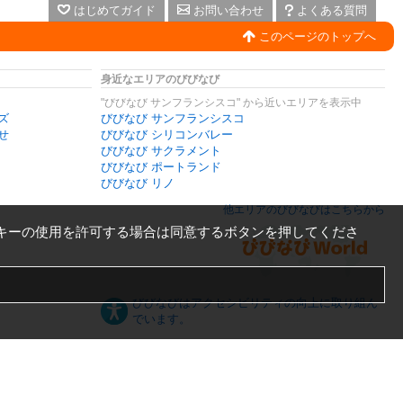
はじめてガイド
お問い合わせ
よくある質問
このページのトップへ
身近なエリアのびびなび
"びびなび サンフランシスコ" から近いエリアを表示中
ズ
びびなび サンフランシスコ
せ
びびなび シリコンバレー
びびなび サクラメント
びびなび ポートランド
びびなび リノ
他エリアのびびなびはこちらから
キーの使用を許可する場合は同意するボタンを押してくださ
びびなびはアクセシビリティの向上に取り組ん
でいます。
日本語
English
español
ภาษาไทย
한국어
中文