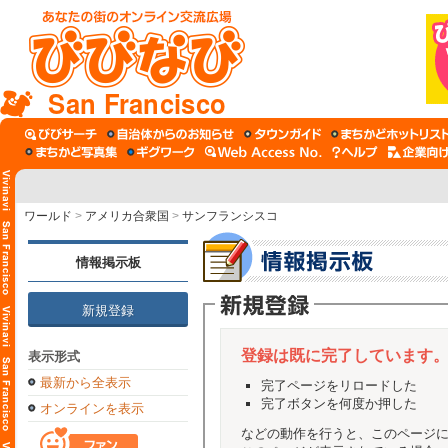
San Francisco
ワールド
>
アメリカ合衆国
>
サンフランシスコ
情報掲示板
新規登録
登録は既に完了しています
表示形式
最新から全表示
完了ページをリロードした
完了ボタンを何度か押した
オンラインを表示
などの動作を行うと、このページ