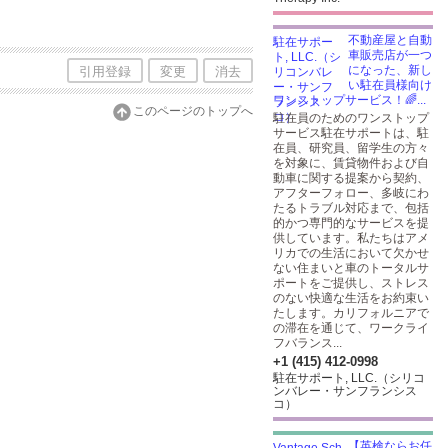
不動産屋と自動
車販売店が一つ
になった、新し
引用登録
変更
消去
い駐在員様向け
ワンストップサービス！🌈...
このページのトップへ
駐在員のためのワンストップ
サービス駐在サポートは、駐
在員、研究員、留学生の方々
を対象に、賃貸物件および自
動車に関する提案から契約、
アフターフォロー、多岐にわ
たるトラブル対応まで、包括
的かつ専門的なサービスを提
供しています。私たちはアメ
リカでの生活において欠かせ
ない住まいと車のトータルサ
ポートをご提供し、ストレス
のない快適な生活をお約束い
たします。カリフォルニアで
の滞在を通じて、ワークライ
フバランス...
+1 (415) 412-0998
駐在サポート, LLC.（シリコ
ンバレー・サンフランシス
コ）
【英検ならお任