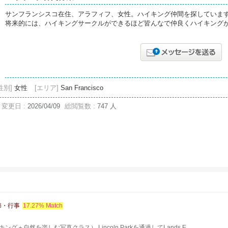
サンフランシスコ在住、アラフィフ、女性。ハイキング仲間を探していま
将来的には、ハイキングサークルができるほど皆んなで仲良くハイキング
性別]
女性
[エリア]
San Francisco
変更日 :
2026/04/09
総閲覧数 :
747 人
節・行事
17.27% Match
＋自然を楽しむ写真クラス） Lincoln Parkを通過してLands E...