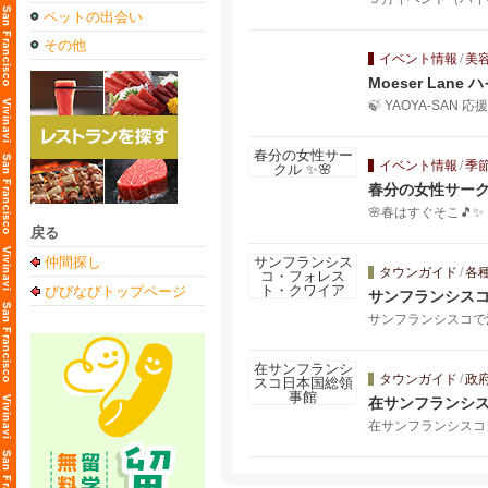
ペットの出会い
その他
イベント情報
/
美
Moeser Lane ハ
🍃 YAOYA-SAN 応
イベント情報
/
季
春分の女性サークル
🌸春はすぐそこ🎵✨
戻る
仲間探し
タウンガイド
/
各
びびなびトップページ
サンフランシス
サンフランシスコで
タウンガイド
/
政
在サンフランシ
在サンフランシスコ