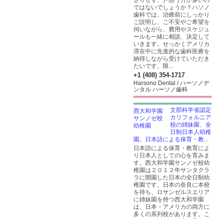
きりせず、戸惑う方が多いの
ではないでしょうか？ハソノ
歯科では、治療前にしっかり
ご説明し、ご不安やご希望を
伺いながら、費用やスケジュ
ールも一緒に相談、決定して
いきます。せっかくアメリカ
滞在中に先進的な歯科医療を
納得しながら受けていただき
たいです。限...
+1 (408) 354-1717
Harsono Dental / ハーソノデ
ンタル ハーソノ歯科
文部科学省認定
カリフォルニア
校の姉妹園、全
日制日本人幼稚
園。日本語による保育・教...
日本語による保育・教育によ
り日本人としての心を育みま
す。西大和学園サンノゼ校幼
稚園は２０１２年サンタクラ
ラに開園した日本の全日制幼
稚園です。日本の奈良に本校
を持ち、ロサンゼルスエリア
に姉妹園を持つ西大和学園
は、日本・アメリカの両方に
多くの系列校があります。こ