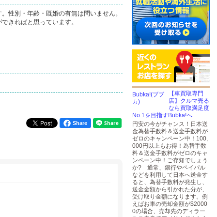
す。性別・年齢・既婚の有無は問いません。
ができればと思っています。
【車買取専門
店】クルマ売る
なら買取満足度
No.1を目指すBubka!へ
Share
円安の今がチャンス！日本送
金為替手数料＆送金手数料が
ゼロのキャンペーン中！100,
000円以上もお得！為替手数
料＆送金手数料がゼロのキャ
ンペーン中！ご存知でしょう
か? 通常、銀行やペイパル
などを利用して日本へ送金す
ると、為替手数料が発生し、
送金金額から引かれた分が、
受け取り金額になります。例
えばお車の売却金額が$2000
0の場合、売却先のディラー