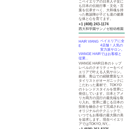
こベイエリアの日本人子女に
も日本の伝統行事・文化・言
葉を伝承すべく、大和魂を持
った教諭陣が子ども達の健康
な体と心を育てます。
+1 (408) 243-1174
西大和学園サンノゼ校幼稚園
ベイエリアに全
4店舗！人気の
実力派サロン。
VIANGE HAIRではお客様と
従業...
VIANGE HAIR日本のトップ
レベルのクオリティーをベイ
エリアで叶える人気サロン。
銀座、青山での経験豊富なス
タイリストがオーガニックに
こだわった素材で、TOKYO
のトレンドスタイルを世界に
発信しています。日本とアメ
リカ両方の流行の最先端を取
り入れ、世界に通じる日本の
技術を融合させて完成された
オリジナルのテクニックで、
いつでもお客様の最大限の美
を追求します。現在ベイエリ
アではTOKYO, NY,...