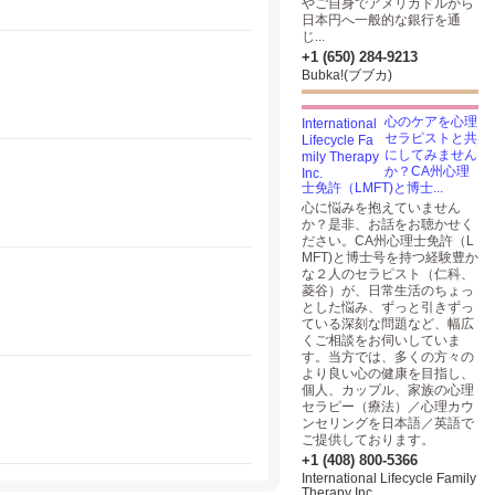
やご自身でアメリカドルから
日本円へ一般的な銀行を通
じ...
+1 (650) 284-9213
Bubka!(ブブカ)
心のケアを心理
セラピストと共
にしてみません
か？CA州心理
士免許（LMFT)と博士...
心に悩みを抱えていません
か？是非、お話をお聴かせく
ださい。CA州心理士免許（L
MFT)と博士号を持つ経験豊か
な２人のセラピスト（仁科、
菱谷）が、日常生活のちょっ
とした悩み、ずっと引きずっ
ている深刻な問題など、幅広
くご相談をお伺いしていま
す。当方では、多くの方々の
より良い心の健康を目指し、
個人、カップル、家族の心理
セラピー（療法）／心理カウ
ンセリングを日本語／英語で
。
ご提供しております。
+1 (408) 800-5366
International Lifecycle Family
Therapy Inc.