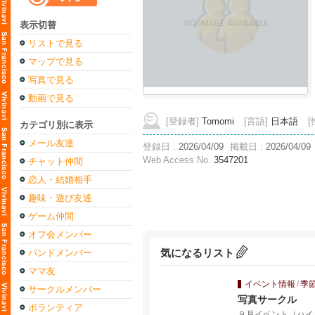
表示切替
リストで見る
マップで見る
写真で見る
動画で見る
[登録者]
Tomomi
[言語]
日本語
[
カテゴリ別に表示
メール友達
登録日 :
2026/04/09
掲載日 :
2026/04/09
Web Access No.
3547201
チャット仲間
恋人・結婚相手
趣味・遊び友達
ゲーム仲間
オフ会メンバー
バンドメンバー
気になるリスト
ママ友
イベント情報
/
季
サークルメンバー
写真サークル
ボランティア
９月イベント（ハイキング