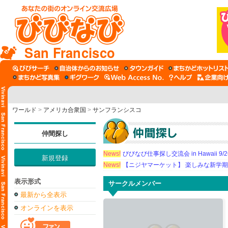
San Francisco
ワールド
>
アメリカ合衆国
>
サンフランシスコ
仲間探し
News!
びびなび仕事探し交流会 in Hawaii 9/26（
新規登録
News!
【ニジヤマーケット】 楽しみな新学
表示形式
サークルメンバー
最新から全表示
オンラインを表示