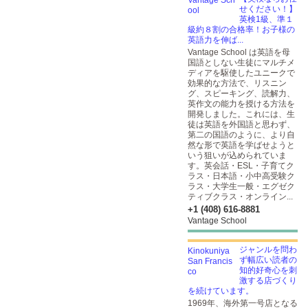
せください！】
英検1級、準１
級約８割の合格率！お子様の
英語力を伸ば...
Vantage School は英語を母
国語としない生徒にマルチメ
ディアを駆使したユニークで
効果的な方法で、リスニン
グ、スピーキング、読解力、
英作文の能力を授ける方法を
開発しました。これには、生
徒は英語を外国語と思わず、
第二の国語のように、より自
然な形で英語を学ばせようと
いう狙いが込められていま
す。英会話・ESL・子育てク
ラス・日本語・小中高受験ク
ラス・大学生一般・エグゼク
ティブクラス・オンライン...
+1 (408) 616-8881
Vantage School
ジャンルを問わ
ず幅広い読者の
知的好奇心を刺
激する店づくり
を続けています。
1969年、海外第一号店となる