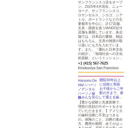
サンフランシスコ店をオープ
ン。2025年4月現在、ニュー
ヨーク、サンフランシスコ、
ロサンゼルス、シカゴ、シア
トル、ポートランドなどの主
要都市を中心に、計17店舗、
文具・雑貨を扱うMAIDO計4
店舗を展開しています。各店
舗では、日本語の書籍、雑誌
はもちろん、文具や雑貨の取
り扱いにも力を入れていま
す。また、「優れた日本文化
の紹介」「地域社会への文化
的貢献」というミッション...
+1 (415) 567-7625
Kinokuniya San Francisco
開院30年以上
に信頼と実績
お子様からご年
配の方まで、家
族みんな安心して通える歯...
【豊かな経験と先進医療で、
理想の笑顔のサポートをさせ
ていただきます。】アメリカ
の歯科治療に不安はつきも
の。保険のこと、治療の進め
方、費用や期間…全てがはっ