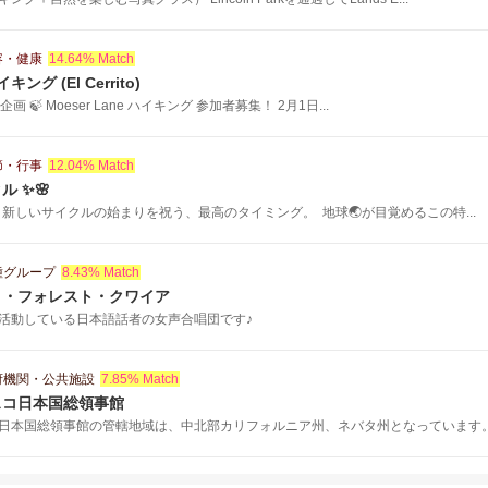
容・健康
14.64% Match
イキング (El Cerrito)
援企画 🍃 Moeser Lane ハイキング 参加者募集！ 2月1日...
節・行事
12.04% Match
 ✨🌸
 ​ 新しいサイクルの始まりを祝う、最高のタイミング。 ​ 地球🌏が目覚めるこの特...
種グループ
8.43% Match
コ・フォレスト・クワイア
活動している日本語話者の女声合唱団です♪
府機関・公共施設
7.85% Match
スコ日本国総領事館
日本国総領事館の管轄地域は、中北部カリフォルニア州、ネバタ州となっています