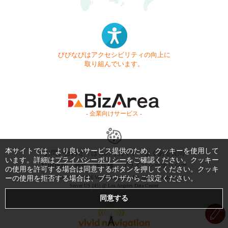
びびなびはアクセシビリティの向上に
取り組んでいます。
- 企業向けサービス -
本サイトでは、より良いサービス提供のため、クッキーを使用して
お問い合わせ
はじめてガイド
よくある質問
います。詳細は
プライバシーポリシー
をご確認ください。クッキー
利用規約
商標・著作権
プライバシーポリシー
の使用を許可する場合は同意するボタンを押してください。クッキ
ーの使用を拒否する場合は、ブラウザからご設定ください。
Copyright © 1999-2026 Vivid Navigation, Inc. All Rights Reserved.
Server US (45) @ Los Angeles Data Center