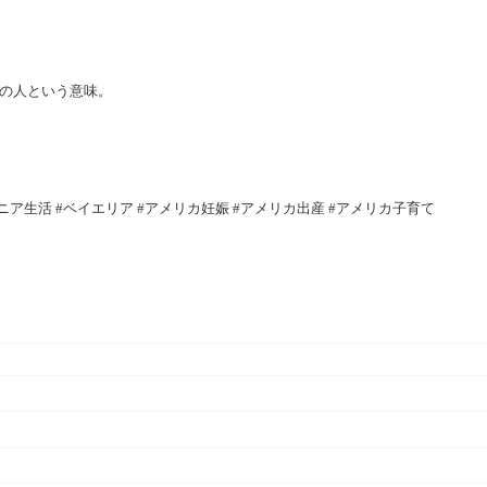
別が女性の人という意味。
ニア生活 #ベイエリア #アメリカ妊娠 #アメリカ出産 #アメリカ子育て