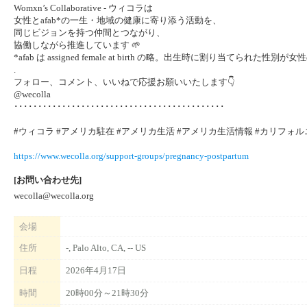
Womxn’s Collaborative - ウィコラは
女性とafab*の一生・地域の健康に寄り添う活動を、
同じビジョンを持つ仲間とつながり、
協働しながら推進しています 🌱
*afab は assigned female at birth の略。出生時に割り当てられた性
.
フォロー、コメント、いいねで応援お願いいたします👇
@wecolla
････････････････････････････････････････････
#ウィコラ #アメリカ駐在 #アメリカ生活 #アメリカ生活情報 #カリフォル
https://www.wecolla.org/support-groups/pregnancy-postpartum
[お問い合わせ先]
wecolla@wecolla.org
会場
住所
-, Palo Alto, CA, -- US
日程
2026年4月17日
時間
20時00分～21時30分