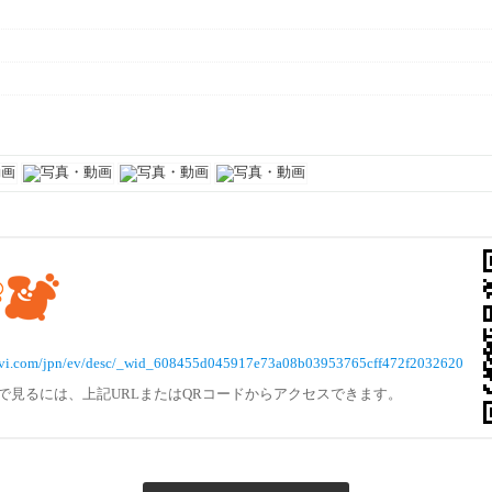
vinavi.com/jpn/ev/desc/_wid_608455d045917e73a08b03953765cff472f2032620
で見るには、上記URLまたはQRコードからアクセスできます。