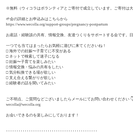
※無料（ウィコラはボランティアとご寄付で成立しています。ご寄付は
🌱会の詳細とお申込みはこちらから
https://www.wecolla.org/support-groups/pregnancy-postpartum
お産話・経験談の共有、情報交換、友達つくりをサポートする会です。
一つでも当てはまったらお気軽に遊びに来てくださいね！
□ 海外での妊娠〜子育てに不安がある
□ ネットで検索して迷子になる
□ 妊娠〜子育てを楽しみたい
□ 情報交換・悩みの共有をしたい
□ 気分転換できる場が欲しい
□ 支え合える繋がりが欲しい
□ 経験者の話を聞いてみたい
ご不明点、ご質問などございましたらメールにてお問い合わせください 
wecolla@wecolla.org
お会いできるのを楽しみにしております！
････････････････････････････････････････････