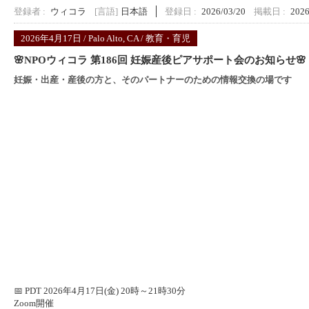
登録者 :
ウィコラ
[言語]
日本語
登録日 :
2026/03/20
掲載日 :
2026
2026年4月17日 / Palo Alto, CA / 教育・育児
🌸NPOウィコラ 第186回 妊娠産後ピアサポート会のお知らせ🌸
妊娠・出産・産後の方と、そのパートナーのための情報交換の場です
📅 PDT 2026年4月17日(金) 20時～21時30分
Zoom開催