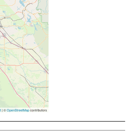
t
| ©
OpenStreetMap
contributors