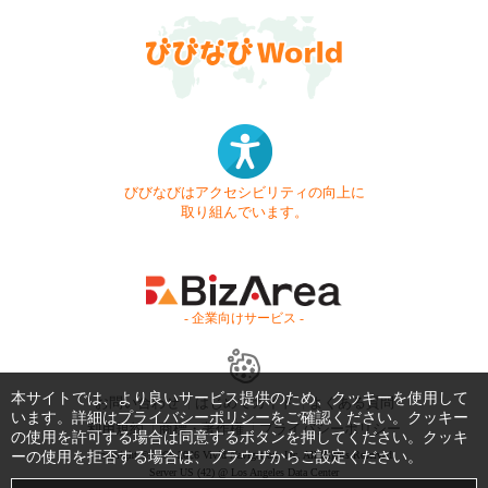
びびなびはアクセシビリティの向上に
取り組んでいます。
- 企業向けサービス -
本サイトでは、より良いサービス提供のため、クッキーを使用して
お問い合わせ
はじめてガイド
よくある質問
います。詳細は
プライバシーポリシー
をご確認ください。クッキー
利用規約
商標・著作権
プライバシーポリシー
の使用を許可する場合は同意するボタンを押してください。クッキ
ーの使用を拒否する場合は、ブラウザからご設定ください。
Copyright © 1999-2026 Vivid Navigation, Inc. All Rights Reserved.
Server US (42) @ Los Angeles Data Center