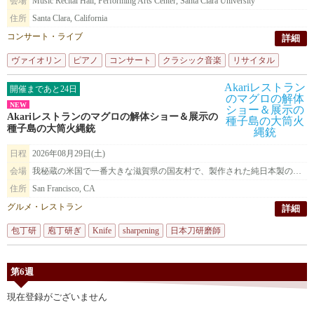
会場
Music Recital Hall, Performing Arts Center, Santa Clara University
住所
Santa Clara, California
コンサート・ライブ
詳細
ヴァイオリン
ピアノ
コンサート
クラシック音楽
リサイタル
開催まであと24日
NEW
Akariレストランのマグロの解体ショー＆展示の
種子島の大筒火縄銃
日程
2026年08月29日(土)
会場
我秘蔵の米国で一番大きな滋賀県の国友村で、製作された純日本製の種子島火縄銃を展示致します。
住所
San Francisco, CA
グルメ・レストラン
詳細
包丁研
庖丁研ぎ
Knife
sharpening
日本刀研磨師
第6週
現在登録がございません