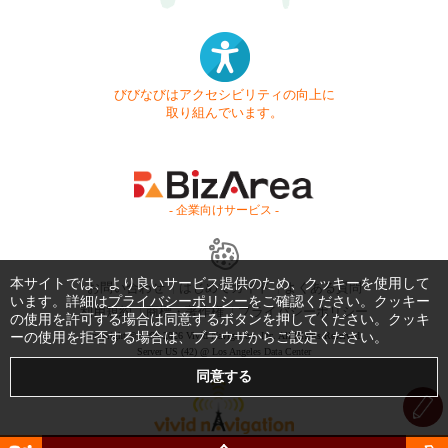
びびなびはアクセシビリティの向上に
取り組んでいます。
- 企業向けサービス -
本サイトでは、より良いサービス提供のため、クッキーを使用して
お問い合わせ
はじめてガイド
よくある質問
います。詳細は
プライバシーポリシー
をご確認ください。クッキー
利用規約
商標・著作権
プライバシーポリシー
の使用を許可する場合は同意するボタンを押してください。クッキ
ーの使用を拒否する場合は、ブラウザからご設定ください。
Copyright © 1999-2026 Vivid Navigation, Inc. All Rights Reserved.
Server US (42) @ Los Angeles Data Center