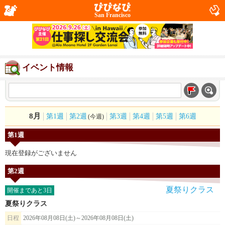
San Francisco
イベント情報
8月
第1週
第2週
第3週
第4週
第5週
第6週
(今週)
第1週
現在登録がございません
第2週
開催まであと3日
夏祭りクラス
日程
2026年08月08日(土)～2026年08月08日(土)