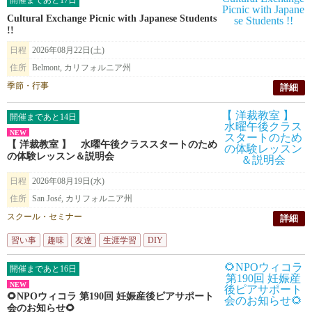
開催まであと17日
Cultural Exchange Picnic with Japanese Students
!!
日程
2026年08月22日(土)
住所
Belmont, カリフォルニア州
季節・行事
詳細
開催まであと14日
NEW
【 洋裁教室 】 水曜午後クラススタートのため
の体験レッスン＆説明会
日程
2026年08月19日(水)
住所
San José, カリフォルニア州
スクール・セミナー
詳細
習い事
趣味
友達
生涯学習
DIY
開催まであと16日
NEW
🌻NPOウィコラ 第190回 妊娠産後ピアサポート
会のお知らせ🌻