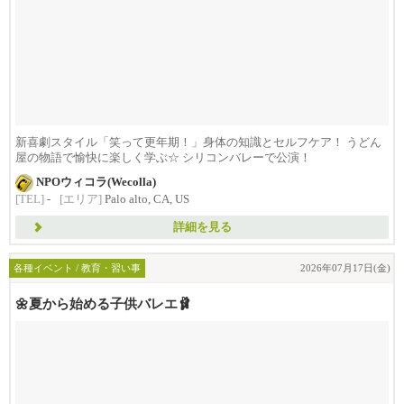
新喜劇スタイル「笑って更年期！」身体の知識とセルフケア！ うどん
屋の物語で愉快に楽しく学ぶ☆ シリコンバレーで公演！
NPOウィコラ(Wecolla)
[TEL]
-
[エリア]
Palo alto, CA, US
詳細を見る
各種イベント / 教育・習い事
2026年07月17日(金)
🌼夏から始める子供バレエ🩰