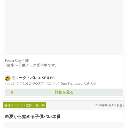
Foster City / SF
4歳半〜子供クラス受付中です。
少人数クラスで、
モニーク・バレエ SF＆FC
一人一人を...
[TEL]
+1 (415) 240-5377
[エリア]
San Franicsco, CA, US
詳細を見る
各種イベント / 教育・習い事
2026年07月17日(金)
🌼夏から始める子供バレエ🩰