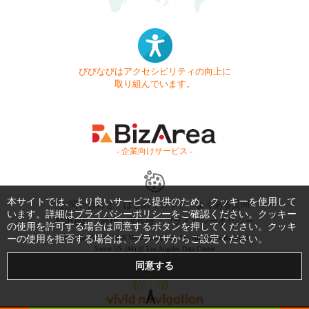
びびなびはアクセシビリティの向上に
取り組んでいます。
- 企業向けサービス -
本サイトでは、より良いサービス提供のため、クッキーを使用して
お問い合わせ
はじめてガイド
よくある質問
います。詳細は
プライバシーポリシー
をご確認ください。クッキー
利用規約
商標・著作権
プライバシーポリシー
の使用を許可する場合は同意するボタンを押してください。クッキ
ーの使用を拒否する場合は、ブラウザからご設定ください。
Copyright © 1999-2026 Vivid Navigation, Inc. All Rights Reserved.
Server US (44) @ Los Angeles Data Center