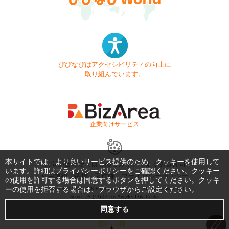
びびなびはアクセシビリティの向上に
取り組んでいます。
- 企業向けサービス -
本サイトでは、より良いサービス提供のため、クッキーを使用して
お問い合わせ
はじめてガイド
よくある質問
います。詳細は
プライバシーポリシー
をご確認ください。クッキー
利用規約
商標・著作権
プライバシーポリシー
の使用を許可する場合は同意するボタンを押してください。クッキ
Copyright © 1999-2026 Vivid Navigation, Inc. All Rights Reserved.
ーの使用を拒否する場合は、ブラウザからご設定ください。
Server US (43) @ Los Angeles Data Center