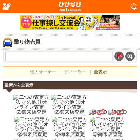
San Francisco
乗り物売買
個人オーナー
ディーラー
全表示
最新から全表示