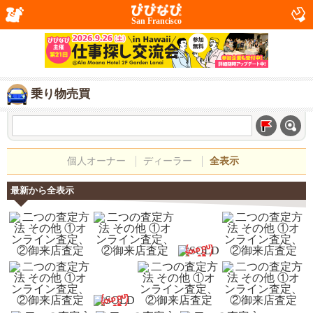
San Francisco
乗り物売買
個人オーナー
ディーラー
全表示
最新から全表示