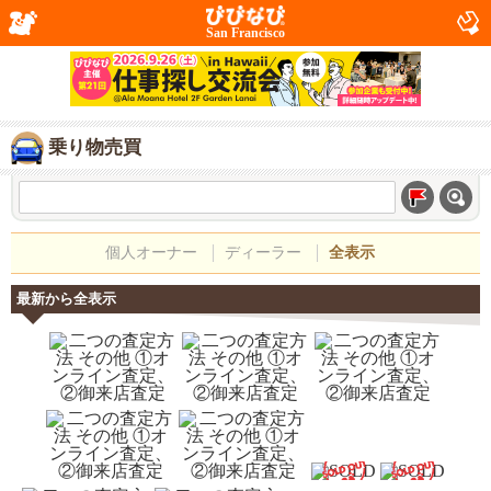
San Francisco
乗り物売買
個人オーナー
ディーラー
全表示
最新から全表示