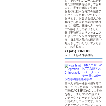
し、それぞれのニーズに合わ
せた法律業務を提供しており
ます。長年の経験を生かし、
お客様に様々な分野の法律ア
ドバイスをさせていただいて
おります。お客様も個人のお
客様から多国籍企業のお客様
まで、幅広い分野の方々から
ご相談を受けて参りました。
弊社事務所はカリフォルニア
州サンフランシスコ市内にあ
り、日本語と英語の両言語で
対応させていただいておりま
す。お客様が...
+1 (415) 398-8508
広田・工藤法律事務所
日本人で唯一の
NATA公認アス
レチックトレー
ナー 兼 スポー
ツ医学&機能神経学専...
日本人で唯一機能神経学専門
医(DACNB)とスポーツ医学専
門医(DACBSP®)の2つの学位
を有し、またNATA公認アス
レチックトレーナでもあるDr.
小池のクリニックです。サン
ノゼとサンマテオにクリニッ