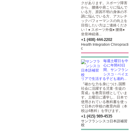
クがあります。スポーツ障害
から、腰痛や肩こりに悩んで
いる方、原因不明の身体の不
調に悩んでいる方、アスレチ
ックパフォーマンスの向上を
目指したい方はご連絡くださ
い！● スポーツ外傷● 腰痛●
坐骨神経痛...
+1 (408) 444-2202
Health Integration Chiropracti
c
毎週土曜日を中
心に年間43日
間、サンフラン
シスコ・ベイエ
リアで生活する子ども達約...
『確かな力を身につけ､国際
社会に活躍する児童･生徒の
育成』を教育目標としていま
す。土曜日に通学し、日本で
使用されている教科書を使っ
て日本の学校の教育内容（本
校は4教科）を学びます。
+1 (415) 989-4535
サンフランシスコ日本語補習
校