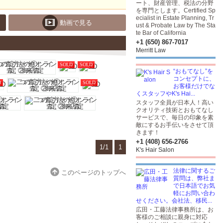
ート、財産管理、税法の分野
を専門とします。Certified Sp
ecialist in Estate Planning, Tr
動画で見る
ust & Probate Law by The Sta
te Bar of California
+1 (650) 867-7017
Merritt Law
SOLD
SOLD
“おもてなし”を
コンセプトに、
D
SOLD
お客様だけでな
くスタッフやK's Hai...
スタッフ全員が日本人！高い
クオリティ技術とおもてなし
サービスで、毎日の印象を素
敵にするお手伝いをさせて頂
きます！
+1 (408) 656-2766
1/1
1
K's Hair Salon
法律に関するご
このページのトップへ
質問は、弊社ま
で日本語でお気
軽にお問い合わ
せください。会社法、移民...
広田・工藤法律事務所は、お
客様のご相談に親身に対応