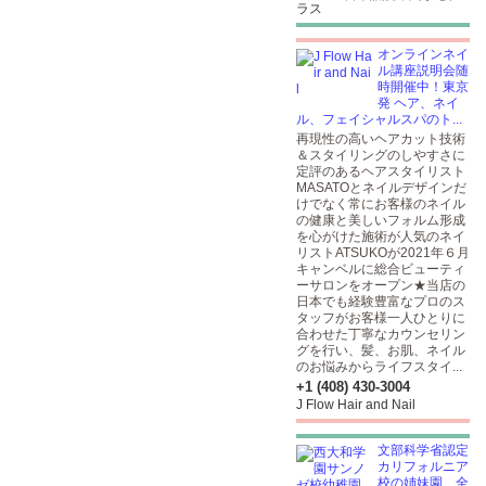
ラス
オンラインネイ
ル講座説明会随
時開催中！東京
発 ヘア、ネイ
ル、フェイシャルスパのト...
再現性の高いヘアカット技術
＆スタイリングのしやすさに
定評のあるヘアスタイリスト
MASATOとネイルデザインだ
けでなく常にお客様のネイル
の健康と美しいフォルム形成
を心がけた施術が人気のネイ
リストATSUKOが2021年６月
キャンベルに総合ビューティ
ーサロンをオープン★当店の
日本でも経験豊富なプロのス
タッフがお客様一人ひとりに
合わせた丁寧なカウンセリン
グを行い、髪、お肌、ネイル
のお悩みからライフスタイ...
+1 (408) 430-3004
J Flow Hair and Nail
文部科学省認定
カリフォルニア
校の姉妹園、全