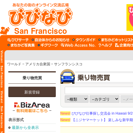
San Francisco
ワールド
>
アメリカ合衆国
>
サンフランシスコ
乗り物売買
新規登録
News!
びびなび仕事探し交流会 in Hawaii 9/26（
表示形式
News!
【ニジヤマーケット】 楽しみな新学
最新から全表示