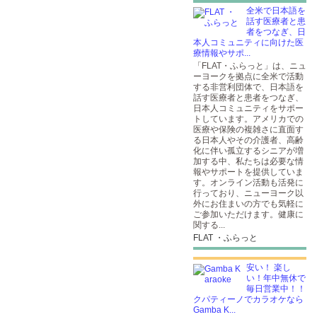
全米で日本語を
話す医療者と患
者をつなぎ、日
本人コミュニティに向けた医
療情報やサポ...
「FLAT・ふらっと」は、ニュ
ーヨークを拠点に全米で活動
する非営利団体で、日本語を
話す医療者と患者をつなぎ、
日本人コミュニティをサポー
トしています。アメリカでの
医療や保険の複雑さに直面す
る日本人やその介護者、高齢
化に伴い孤立するシニアが増
加する中、私たちは必要な情
報やサポートを提供していま
す。オンライン活動も活発に
行っており、ニューヨーク以
外にお住まいの方でも気軽に
ご参加いただけます。健康に
関する...
FLAT ・ふらっと
安い！ 楽し
い！年中無休で
毎日営業中！！
クパティーノでカラオケなら
Gamba K...