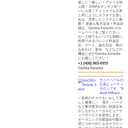
楽しい！嬉しい！アメリカ初
上陸！ DAM＆デンモクIDつ
いに入荷！アメリカでも日本
と同じようにカラオケを楽し
める、充実したシステムと曲
数！ 新曲も毎月追加！料金詳
細は、Gamba Karaoke のホ
ームページをご覧ください。
お一人様でもいつでも気軽に
利用できるウレシイ料金設
定。デート、誕生日会、夜の
お出かけ、宴会、などなどの
機会にぜひGamba Karaoke
にお越しください！
+1 (408) 865-0955
Gamba Karaoke
サニーベールの
日系ビューティ
サロンです。"N
atual All&quo...
～自然のチカラをいかして美
しく健康に～ 漢方・ハーブ
など東洋医学の深い知識を生
かしながらトータルビューテ
ィーサービスを提供します。
オーガニック白髪染めや髪が
逆につやつやになるケラチン