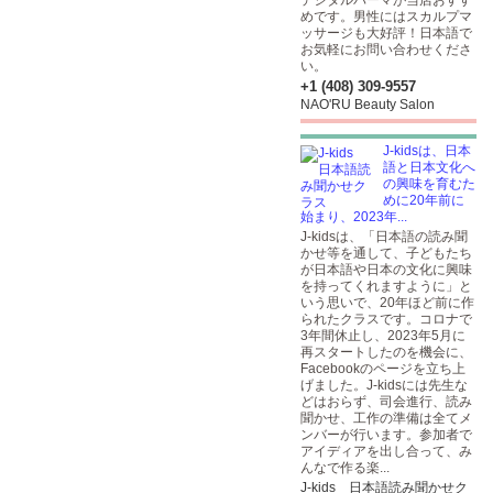
デジタルパーマが当店おすす
めです。男性にはスカルプマ
ッサージも大好評！日本語で
お気軽にお問い合わせくださ
い。
+1 (408) 309-9557
NAO'RU Beauty Salon
J-kidsは、日本
語と日本文化へ
の興味を育むた
めに20年前に
始まり、2023年...
J-kidsは、「日本語の読み聞
かせ等を通して、子どもたち
が日本語や日本の文化に興味
を持ってくれますように」と
いう思いで、20年ほど前に作
られたクラスです。コロナで
3年間休止し、2023年5月に
再スタートしたのを機会に、
Facebookのページを立ち上
げました。J-kidsには先生な
どはおらず、司会進行、読み
聞かせ、工作の準備は全てメ
ンバーが行います。参加者で
アイディアを出し合って、み
んなで作る楽...
J-kids 日本語読み聞かせク