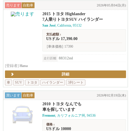
売ります
自動車
2026年05月04日(月)
2015 トヨタ Highlander
7人乗りトヨタSUV ハイランダー
San José
, California, 95132
支払総額 :
USドル 17,390.00
[車体価格]
17390
88312ml
走行距離
[登録者]
Hana
詳細
車
SUV
トヨタ
ハイランダー
3列シート
買います
自動車
2026年02月19日(木)
2010 トヨタ なんでも
車を探しています
Fremont
, カリフォルニア州, 94536
価格 :
USドル 10000