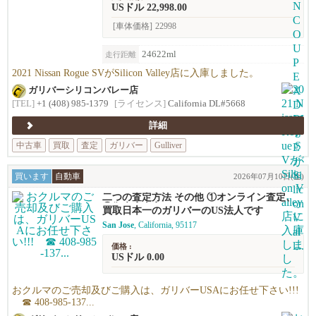
USドル 22,998.00
[車体価格]
22998
24622ml
走行距離
2021 Nissan Rogue SVがSilicon Valley店に入庫しました。
ガリバーシリコンバレー店
[TEL]
+1 (408) 985-1379
[ライセンス]
California DL#5668
詳細
中古車
買取
査定
ガリバー
Gulliver
買います
自動車
2026年07月10日(金)
二つの査定方法 その他 ①オンライン査定、
②御来店査定
買取日本一のガリバーのUS法人です
San Jose
, California, 95117
価格 :
USドル 0.00
おクルマのご売却及びご購入は、ガリバーUSAにお任せ下さい!!!
☎ 408-985-137...