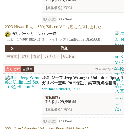
USドル 23,998.00
[車体価格]
23998
33626ml
走行距離
2023 Nissan Rogue SVがSilicon Valley店に入庫しました。
ガリバーシリコンバレー店
[TEL]
+1 (408) 985-1379
[ライセンス]
California DL#5668
詳細
中古車
買取
査定
ガリバー
Gulliver
売ります
自動車
2026年07月14日(火)
2021 ジープ Jeep Wrangler Unlimited Sport S
ガリバー無料120日保証、納車前点検整備
San Jose
, California, 95117
支払総額 :
USドル 29,998.00
[車体価格]
29998
32305ml
走行距離
2021 Jeep Wrangler Unlimited Sport SがSilicon V...