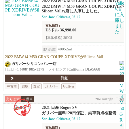
2022 BMW i4 M50 GRAN COUPE XDRIVE
2022 BMW i4 M50 GRAN COUPE XDRIVEが
Silicon Valley店に入庫しました。
San Jose
, California, 95117
支払総額 :
USドル 36,998.00
[車体価格]
36998
40052ml
走行距離
2022 BMW i4 M50 GRAN COUPE XDRIVEがSilicon Vall...
ガリバーシリコンバレー店
[TEL]
+1 (408) 985-1379
[ライセンス]
California DL#5668
詳細
中古車
買取
査定
ガリバー
Gulliver
売ります
自動車
2026年07月10日(金)
2021 日産 Rogue SV
ガリバー無料120日保証、納車前点検整備
San Jose
, California, 95117
支払総額 :