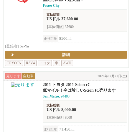
Foster City
支払総額 :
USドル 37,600.00
[車体価格]
37600
8500ml
走行距離
[登録者]
Sa-Ya
詳細
TOYOTA
RAV4
トヨタ
車
AWD
売ります
自動車
2026年02月21日(土)
2011 トヨタ 2011 Scion tC
低マイル！今は珍しいScion tC売ります
San Mateo
, 94403
支払総額 :
USドル 8,000.00
[車体価格]
8000
71,450ml
走行距離