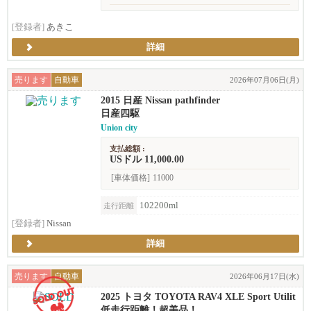
[登録者]
あきこ
詳細
売ります
自動車
2026年07月06日(月)
2015 日産 Nissan pathfinder
日産四駆
Union city
支払総額 :
USドル 11,000.00
[車体価格]
11000
102200ml
走行距離
[登録者]
Nissan
詳細
売ります
自動車
2026年06月17日(水)
2025 トヨタ TOYOTA RAV4 XLE Sport Utilit
y 4D
低走行距離！超美品！