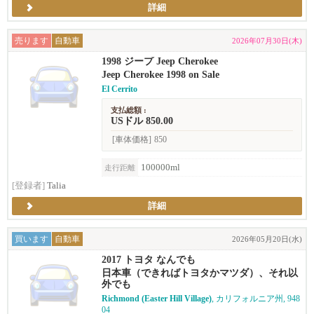
詳細
売ります
自動車
2026年07月30日(木)
1998 ジープ Jeep Cherokee
Jeep Cherokee 1998 on Sale
El Cerrito
支払総額 :
USドル 850.00
[車体価格]
850
100000ml
走行距離
[登録者]
Talia
詳細
買います
自動車
2026年05月20日(水)
2017 トヨタ なんでも
日本車（できればトヨタかマツダ）、それ以
外でも
Richmond (Easter Hill Village)
, カリフォルニア州, 948
04