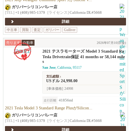
ガリバーシリコンバレー店
[TEL]
+1 (408) 985-1379
[ライセンス]
California DL#5668
詳細
中古車
買取
査定
ガリバー
Gulliver
売ります
自動車
2026年07月10日(金)
2021 テスラモーターズ Model 3 Standard Ra
nge Plus
Tesla Drivetrain保証 41 months or 58,144 mile
s
San Jose
, California, 95117
支払総額 :
USドル 24,998.00
[車体価格]
24998
41856ml
走行距離
2021 Tesla Model 3 Standard Range PlusがSilicon...
ガリバーシリコンバレー店
[TEL]
+1 (408) 985-1379
[ライセンス]
California DL#5668
詳細