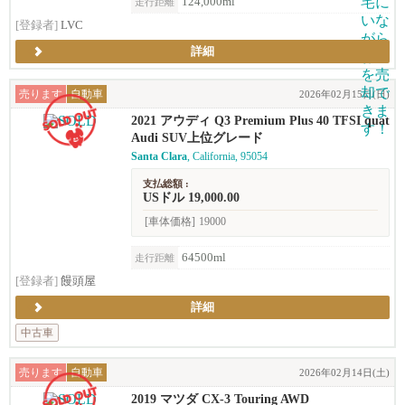
124,000ml
走行距離
[登録者]
LVC
詳細
売ります
自動車
2026年02月15日(日)
2021 アウディ Q3 Premium Plus 40 TFSI quat
tro (2.0T)
Audi SUV上位グレード
Santa Clara
, California, 95054
支払総額 :
USドル 19,000.00
[車体価格]
19000
64500ml
走行距離
[登録者]
饅頭屋
詳細
中古車
売ります
自動車
2026年02月14日(土)
2019 マツダ CX-3 Touring AWD