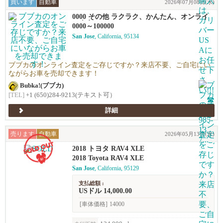
買います
自動車
2026年07月08日(水)
0000 その他 ラクラク、かんたん、オンライ
ン査定！
0000～100000
San Jose
, California, 95134
ブブカのオンライン査定をご存じですか？来店不要、ご自宅にい
ながらお車を売却できます！
Bubka!(ブブカ)
[TEL]
+1 (650)284-9213(テキスト可）
詳細
売ります
自動車
2026年05月13日(水)
2018 トヨタ RAV4 XLE
2018 Toyota RAV4 XLE
San Jose
, California, 95129
支払総額 :
USドル 14,000.00
[車体価格]
14000