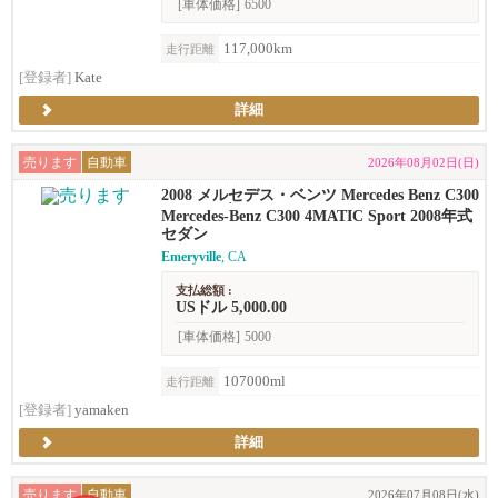
[車体価格]
6500
117,000km
走行距離
[登録者]
Kate
詳細
売ります
自動車
2026年08月02日(日)
2008 メルセデス・ベンツ Mercedes Benz C300
sport セダン
Mercedes-Benz C300 4MATIC Sport 2008年式
セダン
Emeryville
, CA
支払総額 :
USドル 5,000.00
[車体価格]
5000
107000ml
走行距離
[登録者]
yamaken
詳細
売ります
自動車
2026年07月08日(水)