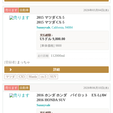
売ります
自動車
2026年03月04日(水)
2015 マツダ CX-5
2015 マツダ CX-5
Sunnyvale
, California, 94084
支払総額 :
USドル 9,800.00
[車体価格]
9800
112000ml
走行距離
[登録者]
まっちゃ
詳細
マツダ
CX5
Mazda
cx-5
SUV
売ります
自動車
2026年06月10日(水)
2016 ホンダ ホンダ パイロット EX-L(AW
D)
2016 HONDA SUV
Sunnyvale
支払総額 :