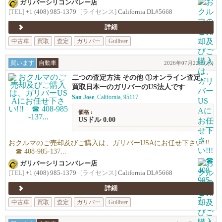
ガリバーシリコンバレー店
[TEL]
+1 (408) 985-1379
[ライセンス]
California DL#5668
詳細
中古車
買取
査定
ガリバー
Gulliver
買います
自動車
2026年07月22日(水)
二つの査定方法 その他 ①オンライン査定、
②御来店査定
買取日本一のガリバーのUS法人です
San Jose
, California, 95117
価格 :
USドル 0.00
おクルマのご売却及びご購入は、ガリバーUSAにお任せ下さい!!!
☎ 408-985-137...
ガリバーシリコンバレー店
[TEL]
+1 (408) 985-1379
[ライセンス]
California DL#5668
詳細
中古車
買取
査定
ガリバー
Gulliver