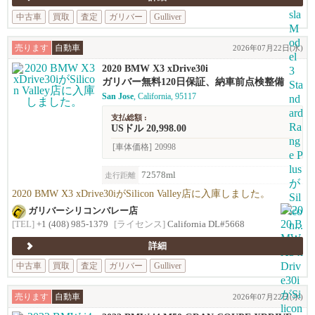
中古車
買取
査定
ガリバー
Gulliver
売ります
自動車
2026年07月22日(水)
2020 BMW X3 xDrive30i
ガリバー無料120日保証、納車前点検整備
San Jose
, California, 95117
支払総額 :
USドル 20,998.00
[車体価格]
20998
72578ml
走行距離
2020 BMW X3 xDrive30iがSilicon Valley店に入庫しました。
ガリバーシリコンバレー店
[TEL]
+1 (408) 985-1379
[ライセンス]
California DL#5668
詳細
中古車
買取
査定
ガリバー
Gulliver
売ります
自動車
2026年07月22日(水)