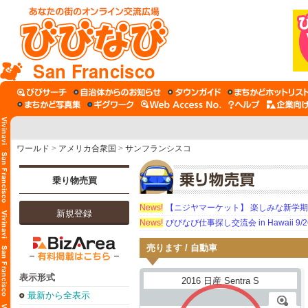
San Francisco
ワールド
>
アメリカ合衆国
>
サンフランシスコ
乗り物売買
News!
【ニジヤマーケット】 楽しみな新学
新規登録
News!
びびなび仕事探し交流会 in Hawaii 9/26（
売ります / 自動車
表示形式
最新から全表示