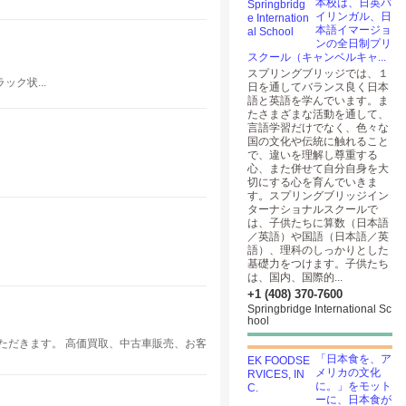
本校は、日英バ
イリンガル、日
本語イマージョ
ンの全日制プリ
スクール（キャンベルキャ...
スプリングブリッジでは、１
ク状...
日を通してバランス良く日本
語と英語を学んでいます。ま
たさまざまな活動を通して、
言語学習だけでなく、色々な
国の文化や伝統に触れること
で、違いを理解し尊重する
心、また併せて自分自身を大
切にする心を育んでいきま
す。スプリングブリッジイン
ターナショナルスクールで
は、子供たちに算数（日本語
／英語）や国語（日本語／英
語）、理科のしっかりとした
基礎力をつけます。子供たち
は、国内、国際的...
+1 (408) 370-7600
Springbridge International Sc
hool
ただきます。 高価買取、中古車販売、お客
「日本食を、ア
メリカの文化
に。」をモット
ーに、日本食が