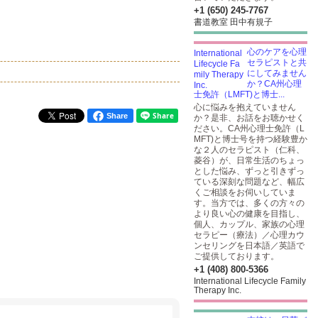
+1 (650) 245-7767
書道教室 田中有規子
心のケアを心理
セラピストと共
にしてみません
か？CA州心理
士免許（LMFT)と博士...
心に悩みを抱えていません
Share
か？是非、お話をお聴かせく
ださい。CA州心理士免許（L
MFT)と博士号を持つ経験豊か
な２人のセラピスト（仁科、
菱谷）が、日常生活のちょっ
とした悩み、ずっと引きずっ
ている深刻な問題など、幅広
くご相談をお伺いしていま
す。当方では、多くの方々の
より良い心の健康を目指し、
個人、カップル、家族の心理
セラピー（療法）／心理カウ
ンセリングを日本語／英語で
ご提供しております。
+1 (408) 800-5366
International Lifecycle Family
Therapy Inc.