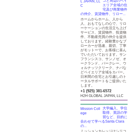
コと周辺のベイ
エリア全域の住
宅及び商業物件
の仲介、賃貸物件、リロー...
ホームからホーム、人から
人、おもてなしの心で、リロ
ーケーションの生活立ち上げ
サービス、賃貸物件、投資物
件、不動産売買の仲介を提供
しております。経験豊かなブ
ローカーが迅速、親切、丁寧
がモットーで、お客様に喜ん
でいただいております。サン
フランシスコ、サンノゼ、オ
ークランド、バークレー、ウ
ォルナッツクリーク、ナパな
どベイエリア全域をカバー。
日米間の住宅とお引越しのト
ータルサポートをご提供いた
します。
+1 (925) 381-6572
H2H GLOBAL JAPAN, LLC
大学編入、学位
取得、英語の学
習など、目的に
合わせて学べるSanta Clara
の...
ミッションカレッジはシリコ