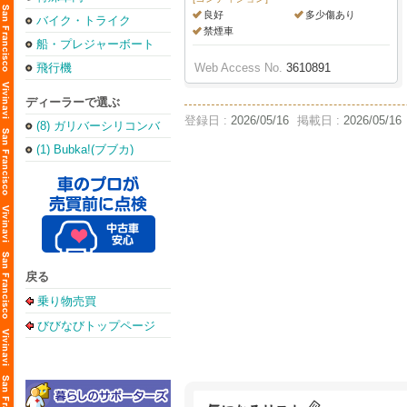
良好
多少傷あり
バイク・トライク
禁煙車
船・プレジャーボート
飛行機
Web Access No.
3610891
ディーラーで選ぶ
登録日 :
2026/05/16
掲載日 :
2026/05/16
(8) ガリバーシリコンバ
レー店
(1) Bubka!(ブブカ)
戻る
乗り物売買
びびなびトップページ