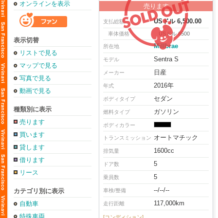
オンラインを表示
売ります
USドル 6,500.00
支払総額
車体価格
USドル 6500
表示切替
Millbrae
所在地
リストで見る
Sentra S
モデル
マップで見る
日産
メーカー
写真で見る
2016年
年式
動画で見る
セダン
ボディタイプ
種類別に表示
ガソリン
燃料タイプ
売ります
ボディカラー
買います
オートマチック
トランスミッション
貸します
1600cc
排気量
借ります
5
ドア数
リース
5
乗員数
--/--/--
カテゴリ別に表示
車検/整備
117,000km
自動車
走行距離
特殊車両
[コンディション]