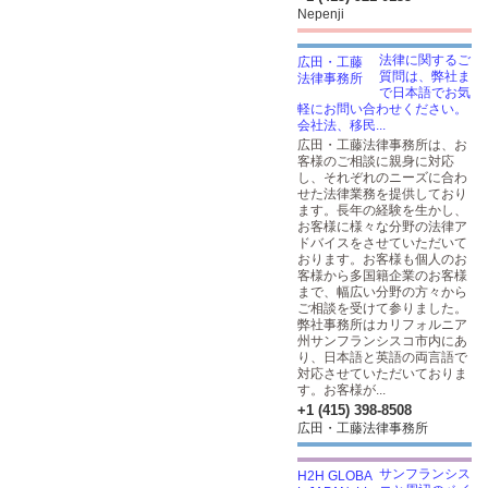
Nepenji
法律に関するご
質問は、弊社ま
で日本語でお気
軽にお問い合わせください。
会社法、移民...
広田・工藤法律事務所は、お
客様のご相談に親身に対応
し、それぞれのニーズに合わ
せた法律業務を提供しており
ます。長年の経験を生かし、
お客様に様々な分野の法律ア
ドバイスをさせていただいて
おります。お客様も個人のお
客様から多国籍企業のお客様
まで、幅広い分野の方々から
ご相談を受けて参りました。
弊社事務所はカリフォルニア
州サンフランシスコ市内にあ
り、日本語と英語の両言語で
対応させていただいておりま
す。お客様が...
+1 (415) 398-8508
広田・工藤法律事務所
サンフランシス