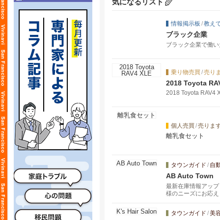
気になるリスト
情報掲示板
/
教え
ブラック企業
ブラック企業で働い
乗り物売買
/
売り
2018 Toyota RA
2018 Toyota RAV4 
個人売買
/
売りま
離乳食セット
タウンガイド
/
自
AB Auto Town
最新在庫情報アップ
様のニーズにお応え
タウンガイド
/
美