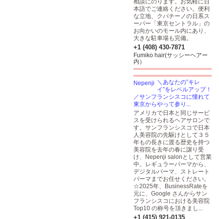
相談にのります。お気軽に日
本語でご連絡ください。便利
な立地、クパチーノの日系ス
ーパー「東京セントラル」の
お向かいのモール内にあり、
大きな駐車場も完備。
+1 (408) 430-7871
Fumiko hair(サッシーヘアー
内）
＼あなたの”キレ
イ”をレベルアップ！
／サンフランシスコに憧れて
東京からやって参り...
アメリカで日本と同じサービ
スを受けられるヘアサロンで
す。サンフランシスコで日本
人美容院の先駆けとして３５
年もの長きに渡る歴史を持つ
美容院を去年の春に譲り受
け、Nepenji salonとして営業
中。レギュラーパーマから、
デジタルパーマ、ストレート
パーマまでお任せください。
☆2025年、BusinessRateを
元に、Google さんからサン
フランシスコにおける美容院
Top10 の称号を頂きまし...
+1 (415) 921-0135