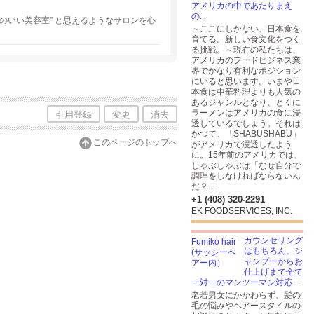
アメリカの中であたりまえ
の...
心地のいい美容室” と思えるようなサロンを心
～ここにしかない、日本食を
育てる。新しい食文化をつく
る挑戦。～現在の私たちは、
アメリカのフードビジネス業
界でかなり有利なポジション
にいると思います。いまや日
本食は中華料理よりも人気の
あるジャンルとなり、とくに
ラーメンはアメリカの食に浸
引用登録
変更
消去
透しているでしょう。それは
かつて、「SHABUSHABU」
このページのトップへ
がアメリカで浸透したよう
に。15年前のアメリカでは、
しゃぶしゃぶは「なぜ自分で
調理をしなければならないん
だ？...
+1 (408) 320-2291
EK FOODSERVICES, INC.
カウンセリング
はもちろん、シ
ャンプーからお
仕上げまで全て
一対一のマンツーマン対応...
老若男女にかかわらず、髪の
毛の悩みやヘアースタイルの