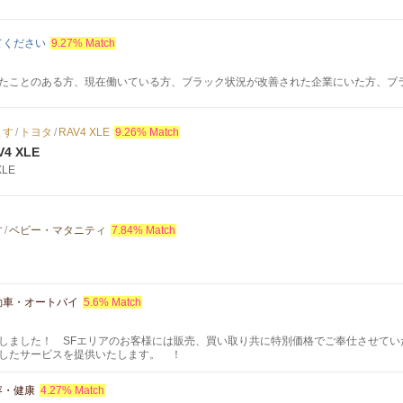
てください
9.27% Match
たことのある方、現在働いている方、ブラック状況が改善された企業にいた方、ブラッ
ます
/
トヨタ
/
RAV4 XLE
9.26% Match
V4 XLE
XLE
す
/
ベビー・マタニティ
7.84% Match
動車・オートバイ
5.6% Match
しました！ SFエリアのお客様には販売、買い取り共に特別価格でご奉仕させてい
したサービスを提供いたします。 ！
容・健康
4.27% Match