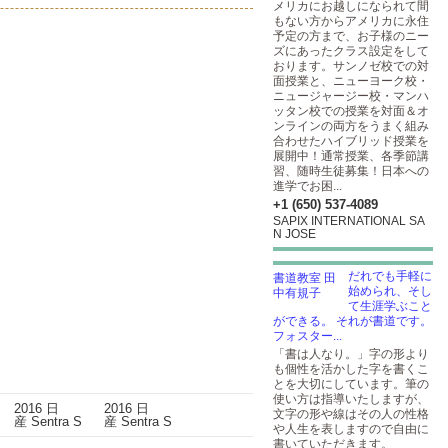
メリカにお越しになられて間
もない方からアメリカに永住
予定の方まで、お子様のニー
ズにあったクラス設定をして
おります。サンノゼ校での対
面授業と、ニューヨーク校・
ニュージャージー校・マンハ
ッタン校での授業を対面＆オ
ンラインの両方をうまく組み
合わせたハイブリッド授業を
展開中！通常授業、各季節講
習、随時生徒募集！日本への
進学でお困...
+1 (650) 537-4089
SAPIX INTERNATIONAL SA
N JOSE
だれでも手軽に
始められ、そし
て生涯学ぶこと
ができる。 それが書道です。
フォスター...
「書は人なり。」字の形より
も個性を活かした字を書くこ
とを大切にしています。筆の
使い方は指導いたしますが、
文字の形や線はその人の性格
や人生を表しますので自由に
書いていただきます。