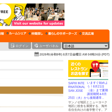
ログイン
ユーザパネル
2026年(令和8年) 8月7日金曜日 AM 04時24分 (PDT)
いますぐ始めよ
う！8月21日
（金）まで夏期
講習期間＆8月
25日（火）から後期通常...
サンノゼ地区とニューヨーク
地区に校舎を展開する、海外
在住生向けの進学塾です。ア