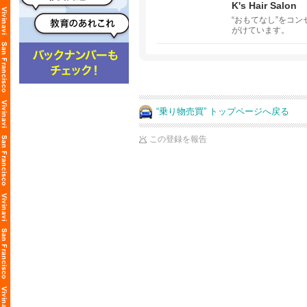
K's Hair Salon
“おもてなし”をコン
がけています。
“乗り物売買” トップページへ戻る
この登録を報告