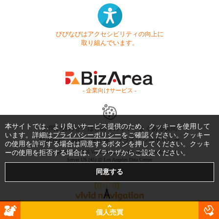
びびなびはアクセシビリティの向上に
取り組んでいます。
- 企業向けサービス -
本サイトでは、より良いサービス提供のため、クッキーを使用して
お問い合わせ
はじめてガイド
よくある質問
います。詳細は
プライバシーポリシー
をご確認ください。クッキー
利用規約
商標・著作権
プライバシーポリシー
の使用を許可する場合は同意するボタンを押してください。クッキ
ーの使用を拒否する場合は、ブラウザからご設定ください。
Copyright © 1999-2026 Vivid Navigation, Inc. All Rights Reserved.
Server US (45) @ Los Angeles Data Center
個人売買