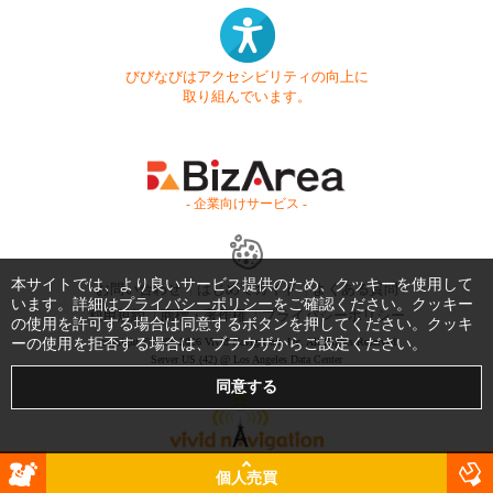
びびなびはアクセシビリティの向上に
取り組んでいます。
- 企業向けサービス -
本サイトでは、より良いサービス提供のため、クッキーを使用して
お問い合わせ
はじめてガイド
よくある質問
います。詳細は
プライバシーポリシー
をご確認ください。クッキー
利用規約
商標・著作権
プライバシーポリシー
の使用を許可する場合は同意するボタンを押してください。クッキ
ーの使用を拒否する場合は、ブラウザからご設定ください。
Copyright © 1999-2026 Vivid Navigation, Inc. All Rights Reserved.
Server US (42) @ Los Angeles Data Center
個人売買