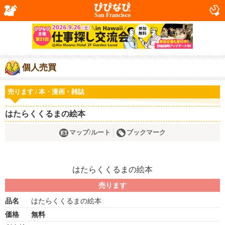
San Francisco
個人売買
売ります / 本・漫画・雑誌
はたらくくるまの絵本
マップ/ルート
ブックマーク
売ります
品名
はたらくくるまの絵本
価格
無料