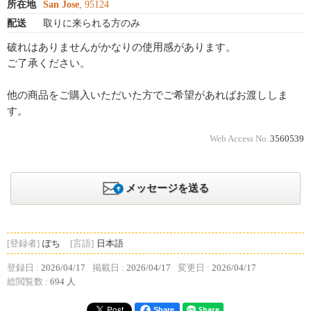
所在地
San Jose
, 95124
配送
取りに来られる方のみ
破れはありませんがかなりの使用感があります。
ご了承ください。
他の商品をご購入いただいた方でご希望があればお渡ししま
す。
Web Access No.
3560539
メッセージを送る
[登録者]
ぽち
[言語]
日本語
登録日 :
2026/04/17
掲載日 :
2026/04/17
変更日 :
2026/04/17
総閲覧数 :
694 人
Share