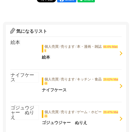
気になるリスト
個人売買
/
売ります
/
本・漫画・雑誌
66.6% Matc
h
絵本
個人売買
/
売ります
/
キッチン・食品
29.62% Mat
ch
ナイフケース
個人売買
/
売ります
/
ゲーム・ホビー
29.47% Mat
ch
ゴジュウジャー ぬりえ