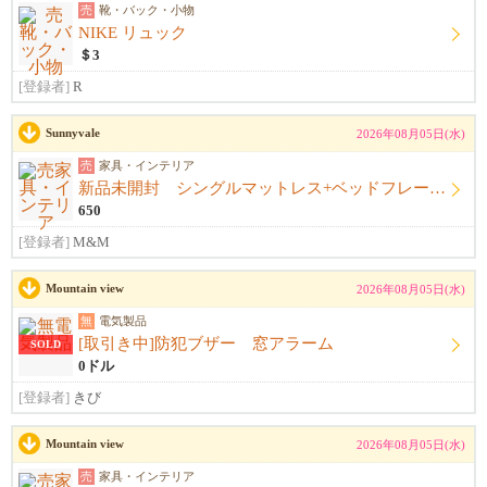
売
靴・バック・小物
NIKE リュック
＄3
[登録者]
R
Sunnyvale
2026年08月05日(水)
売
家具・インテリア
新品未開封 シングルマットレス+ベッドフレーム+シーツ
650
[登録者]
M&M
Mountain view
2026年08月05日(水)
無
電気製品
[取引き中]防犯ブザー 窓アラーム
SOLD
0ドル
[登録者]
きび
Mountain view
2026年08月05日(水)
売
家具・インテリア