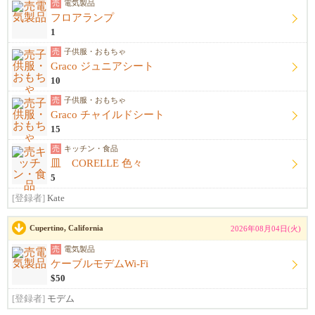
売
電気製品
フロアランプ
1
売
子供服・おもちゃ
Graco ジュニアシート
10
売
子供服・おもちゃ
Graco チャイルドシート
15
売
キッチン・食品
皿 CORELLE 色々
5
[登録者]
Kate
Cupertino, California
2026年08月04日(火)
売
電気製品
ケーブルモデムWi-Fi
$50
[登録者]
モデム