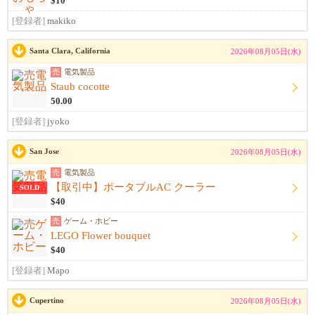
$10
[登録者]
makiko
Santa Clara, California
2026年08月05日(水)
売
電気製品
Staub cocotte
50.00
[登録者]
jyoko
San Jose
2026年08月05日(水)
売
電気製品
【取引中】ポータブルAC クーラー
SOLD
$40
売
ゲーム・ホビー
LEGO Flower bouquet
$40
[登録者]
Mapo
Cupertino
2026年08月05日(水)