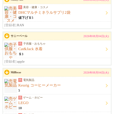
売
美容・健康・コスメ
DHCマルチミネラルサプリ2袋
値下げ＄5
[登録者]
RAN
サニーベール
2026年08月04日(火)
売
子供服・おもちゃ
Cat&Jack 水着
＄3
[登録者]
apple
Millbrae
2026年08月04日(火)
売
電気製品
Keurig コーヒーメーカー
5
売
ゲーム・ホビー
LEGO
10