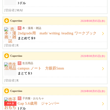
3ドル
[登録者]
MAI
Cupertino
2026年08月05日(水)
売
本・漫画・雑誌
2ndgrade用 math/ writing /reading ワークブック
まとめて＄9
[登録者]
R
Cupertino
2026年08月05日(水)
売
生活用品
campus ノート 方眼罫5mm
まとて＄3
[登録者]
R
Cupertino
2026年08月05日(水)
売
子供服・おもちゃ
Gap 5.6歳用 ジャンパー
SOLD
1ドル