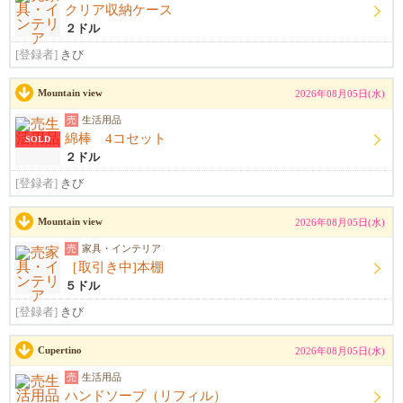
クリア収納ケース
２ドル
[登録者]
きび
Mountain view
2026年08月05日(水)
売
生活用品
綿棒 4コセット
SOLD
２ドル
[登録者]
きび
Mountain view
2026年08月05日(水)
売
家具・インテリア
［取引き中]本棚
５ドル
[登録者]
きび
Cupertino
2026年08月05日(水)
売
生活用品
ハンドソープ（リフィル）