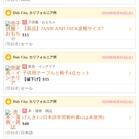
Daly City, カリフォルニア州
2026年08月04日(火)
売
子供服・おもちゃ
【新品】JANIE AND JACK皮靴サイズ7
$15
[登録者]
セール
Daly City, カリフォルニア州
2026年08月04日(火)
売
家具・インテリア
子供用テーブルと椅子4点セット
【値下げ】$35
[登録者]
セール
Daly City, カリフォルニア州
2026年08月04日(火)
売
本・漫画・雑誌
げんき1-2日本語学習教科書(2は未使用)
$40
[登録者]
日本語