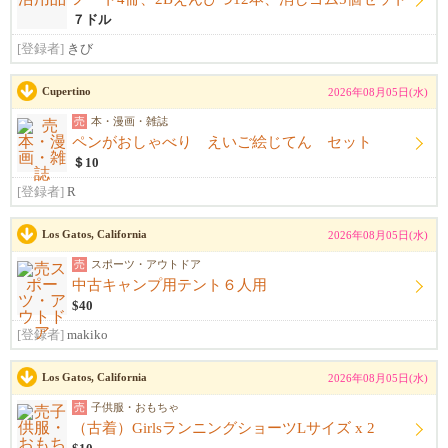
７ドル
[登録者]
きび
Cupertino
2026年08月05日(水)
売
本・漫画・雑誌
ペンがおしゃべり えいご絵じてん セット
＄10
[登録者]
R
Los Gatos, California
2026年08月05日(水)
売
スポーツ・アウトドア
中古キャンプ用テント６人用
$40
[登録者]
makiko
Los Gatos, California
2026年08月05日(水)
売
子供服・おもちゃ
（古着）GirlsランニングショーツLサイズ x 2