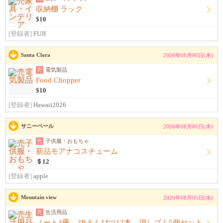
収納棚 ラック
$10
[登録者]
FUJI
Santa Clara
2026年08月06日(木)
売
電気製品
Food Chopper
$10
[登録者]
Hawaii2026
サニーベール
2026年08月06日(木)
売
子供服・おもちゃ
新品モアナコスチューム
＄12
[登録者]
apple
Mountain view
2026年08月05日(水)
売
生活用品
ノート4冊、2Bえんぴつ12本、消しゴム5個セット