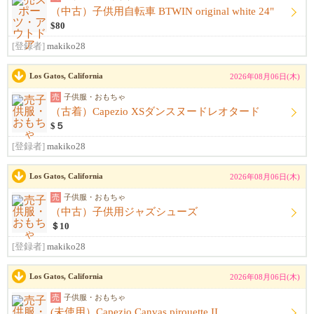
（中古）子供用自転車 BTWIN original white 24"
$80
[登録者]
makiko28
Los Gatos, California
2026年08月06日(木)
売
子供服・おもちゃ
（古着）Capezio XSダンスヌードレオタード
$５
[登録者]
makiko28
Los Gatos, California
2026年08月06日(木)
売
子供服・おもちゃ
（中古）子供用ジャズシューズ
＄10
[登録者]
makiko28
Los Gatos, California
2026年08月06日(木)
売
子供服・おもちゃ
(未使用）Capezio Canvas pirouette II