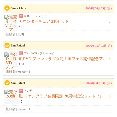
Santa Clara
2026年08月03日(月)
売
家具・インテリア
カウンターチェア 2脚セット
50
[登録者]
FUJI
San Rafael
2026年08月03日(月)
売
CD・DVD・ブルーレイ
嵐DVD ファンクラブ限定！嵐フェス開催記念アルバム ウラ嵐マニア CD４枚組
100
[登録者]
maaaaii11
San Rafael
2026年08月03日(月)
売
その他
嵐 ファンクラブ会員限定 20周年記念フォトフレーム
45
[登録者]
maaaaii11