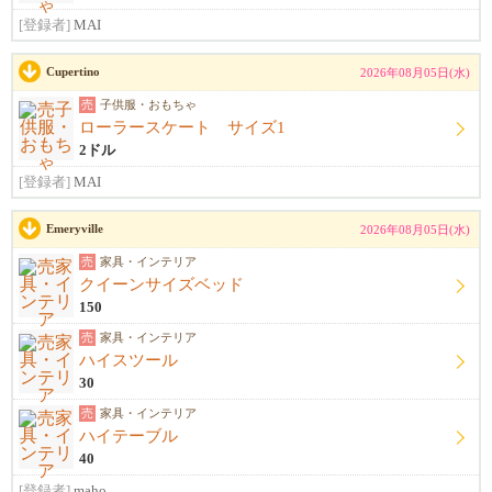
[登録者]
MAI
Cupertino
2026年08月05日(水)
売
子供服・おもちゃ
ローラースケート サイズ1
2ドル
[登録者]
MAI
Emeryville
2026年08月05日(水)
売
家具・インテリア
クイーンサイズベッド
150
売
家具・インテリア
ハイスツール
30
売
家具・インテリア
ハイテーブル
40
[登録者]
maho