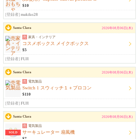
$10
[登録者]
makiko28
Santa Clara
2026年08月06日(木)
売
家具・インテリア
コスメボックス メイクボックス
$5
[登録者]
FUJI
Santa Clara
2026年08月06日(木)
売
電気製品
Switch 1 スウィッチ１＋プロコン
$110
[登録者]
FUJI
Santa Clara
2026年08月06日(木)
売
電気製品
サーキュレーター 扇風機
SOLD
$7