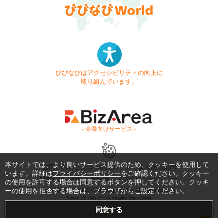
びびなびはアクセシビリティの向上に
取り組んでいます。
- 企業向けサービス -
本サイトでは、より良いサービス提供のため、クッキーを使用して
お問い合わせ
はじめてガイド
よくある質問
います。詳細は
プライバシーポリシー
をご確認ください。クッキー
利用規約
商標・著作権
プライバシーポリシー
の使用を許可する場合は同意するボタンを押してください。クッキ
ーの使用を拒否する場合は、ブラウザからご設定ください。
Copyright © 1999-2026 Vivid Navigation, Inc. All Rights Reserved.
Server US (42) @ Los Angeles Data Center