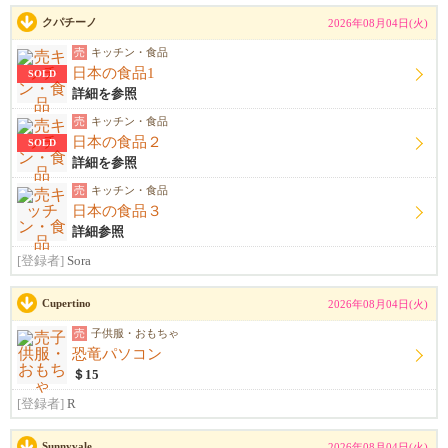
クパチーノ
2026年08月04日(火)
売
キッチン・食品
日本の食品1
SOLD
詳細を参照
売
キッチン・食品
日本の食品２
SOLD
詳細を参照
売
キッチン・食品
日本の食品３
詳細参照
[登録者]
Sora
Cupertino
2026年08月04日(火)
売
子供服・おもちゃ
恐竜パソコン
＄15
[登録者]
R
Sunnyvale
2026年08月04日(火)