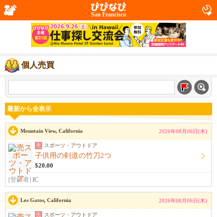
San Francisco
個人売買
最新から全表示
Mountain View, California
2026年08月06日(木)
売
スポーツ・アウトドア
子供用の剣道の竹刀2つ
$20.00
[登録者]
IC
Los Gatos, California
2026年08月06日(木)
売
スポーツ・アウトドア