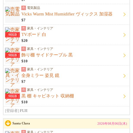
売
電気製品
Vicks Warm Mist Humidifier ヴィックス 加湿器
$7
売
家具・インテリア
TVボード 白
SOLD
$20
売
家具・インテリア
飾り棚 サイドテーブル 黒
SOLD
$10
売
家具・インテリア
全身ミラー 姿見 鏡
$7
売
家具・インテリア
黒 棚 キャビネット 収納棚
SOLD
$10
[登録者]
FUJI
Santa Clara
2026年08月06日(木)
売
家具・インテリア