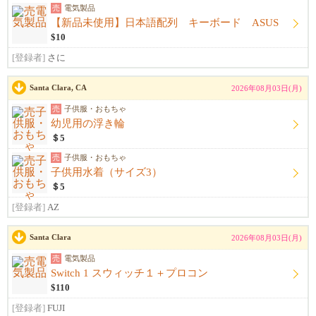
売
電気製品
【新品未使用】日本語配列 キーボード ASUS
$10
[登録者]
さに
Santa Clara, CA
2026年08月03日(月)
売
子供服・おもちゃ
幼児用の浮き輪
＄5
売
子供服・おもちゃ
子供用水着（サイズ3）
＄5
[登録者]
AZ
Santa Clara
2026年08月03日(月)
売
電気製品
Switch 1 スウィッチ１＋プロコン
$110
[登録者]
FUJI