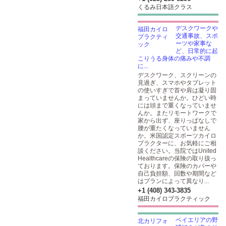
くるみ日本語クラス
デスクワークや
交通事故、スポ
ーツや家事な
ど、日常的に起
こりうる身体の痛みや不調
に...
デスクワーク、スクリーンの
見過ぎ、スマホやタブレット
の使いすぎで首や肩は凝り固
まっていませんか。ひどい時
には頭まで重くなっていませ
んか。またリモートワークで
家から出ず、座りっぱなしで
腰が重たくなっていません
か。米国認定スポーツカイロ
プラクターに、お気軽にご相
談ください。当院ではUnited
Healthcareの保険の取り扱っ
ております。保険のカバーや
自己負担額、回数や期間など
はプランによって異なり...
+1 (408) 343-3835
福田カイロプラクティック
ベイエリアの野