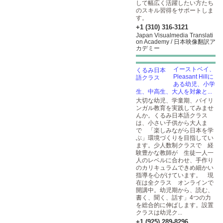
して幅広く活躍したい方たち
のスキル習得をサポートしま
す。
+1 (310) 316-3121
Japan Visualmedia Translati
on Academy / 日本映像翻訳ア
カデミー
イーストベイ、
Pleasant Hillに
ある幼児、小学
生、中高生、大人を対象と...
大切な幼児、学童期、バイリ
ンガル教育を実践してみませ
んか。くるみ日本語クラス
は、小さい子供から大人ま
で 「楽しみながら日本を学
ぶ」環境づくりを目指してい
ます。少人数制クラスで 経
験豊かな教師が 生徒一人一
人のレベルに合わせ、手作り
のカリキュラムできめ細かい
指導を心がけています。 現
在は全クラス オンラインで
開講中。幼児期から、読む、
書く、聞く、話す」4つの力
を総合的に伸ばします。設置
クラスは幼児ク...
+1 (925) 289-8296