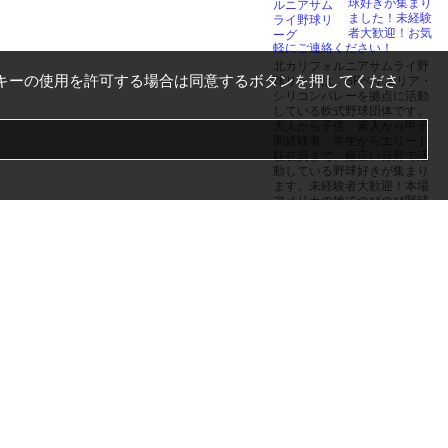
球好きが集まり
ました！未経験
者大歓迎！お気
軽にご連絡ください！
北カリフォルニアサムライ野
キーの使用を許可する場合は同意するボタンを押してくださ
球リーグは、SFベイエリア・
シリコンバレーを拠点に活動
している軟式野球団体です。
大人から子供、素人から甲子
園経験者、学生からエリート
駐在員まで、幅広い分野で活
動している野球好きが集まり
ます。未経験者大歓迎！本場
アメリカの地でのびのび野球
がしたい方、自分でチームを
作ってみたい方、コミュニテ
ィを広げたい方、のんびり運
動がしたい方など、ぜひご一
報ください。経歴や国籍、チ
ームの垣...
+1 (408) 307-2003
北カリフォルニアサムライ野
球リーグ
Milpitas, Great Ma
ll 近くにある信州
和牛を扱う焼き肉屋です。...
信州和牛の美味しさを世界に
広めたいという想いのもと営