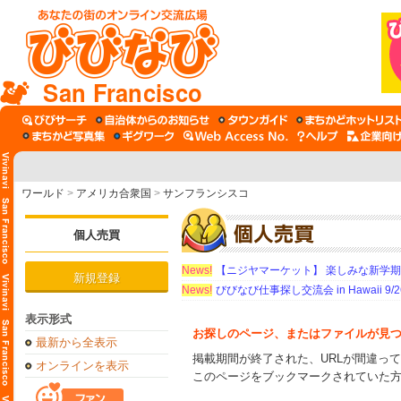
San Francisco
ワールド
>
アメリカ合衆国
>
サンフランシスコ
個人売買
News!
【ニジヤマーケット】 楽しみな新学
新規登録
News!
びびなび仕事探し交流会 in Hawaii 9/26（
表示形式
お探しのページ、またはファイルが見
最新から全表示
掲載期間が終了された、URLが間違っ
オンラインを表示
このページをブックマークされていた