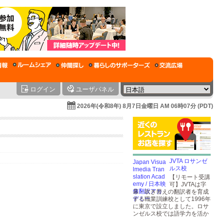
ログイン
ユーザパネル
2026年(令和8年) 8月7日金曜日 AM 06時07分 (PDT)
JVTA ロサンゼ
ルス校
【リモート受講
可】JVTAは字
幕・吹き替えの翻訳者を育成
する職業訓練校として1996年
に東京で設立しました。ロサ
ンゼルス校では語学力を活か