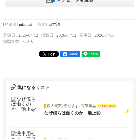
[登録者]
mimimi
[言語]
日本語
登録日 :
2026/04/12
掲載日 :
2026/04/12
変更日 :
2026/04/16
総閲覧数 :
750 人
Share
気になるリスト
個人売買
/
売ります
/
電気製品
47.14% Match
なぜ僕らは働くのか 池上彰