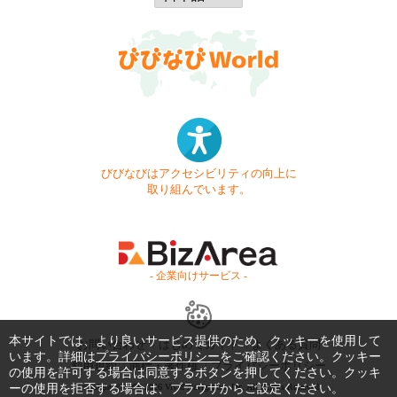
びびなびはアクセシビリティの向上に
取り組んでいます。
- 企業向けサービス -
本サイトでは、より良いサービス提供のため、クッキーを使用して
お問い合わせ
はじめてガイド
よくある質問
います。詳細は
プライバシーポリシー
をご確認ください。クッキー
利用規約
商標・著作権
プライバシーポリシー
の使用を許可する場合は同意するボタンを押してください。クッキ
ーの使用を拒否する場合は、ブラウザからご設定ください。
Copyright © 1999-2026 Vivid Navigation, Inc. All Rights Reserved.