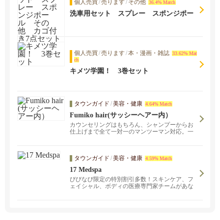
個人売買
/
売ります
/
その他
36.4% Match
洗車用セット スプレー スポンジポー
ル その他 カゴ付き7点セット
個人売買
/
売ります
/
本・漫画・雑誌
33.62% Mat
ch
キメツ学園！ 3巻セット
タウンガイド
/
美容・健康
4.64% Match
Fumiko hair(サッシーヘアー内）
カウンセリングはもちろん、シャンプーからお
仕上げまで全て一対一のマンツーマン対応。一
人一人のライフスタイルに合わせた無理のない
スタイルをご提案致します。お気軽にご相談く
ださい。
タウンガイド
/
美容・健康
4.59% Match
17 Medspa
びびなび限定の特別割引多数！スキンケア、フ
ェイシャル、ボディの医療専門家チームがあな
たの美しさをサポートします。 ニキビ跡治療、
ボトックス、アイリフト、お気軽にご相談くだ
さい。無料コンサルテーション実施中！