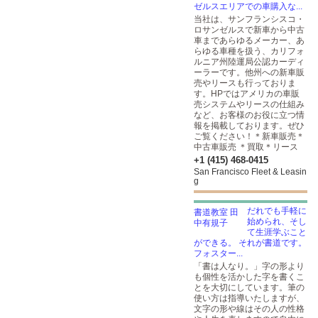
ゼルスエリアでの車購入な...
当社は、サンフランシスコ・
ロサンゼルスで新車から中古
車まであらゆるメーカー、あ
らゆる車種を扱う、カリフォ
ルニア州陸運局公認カーディ
ーラーです。他州への新車販
売やリースも行っておりま
す。HPではアメリカの車販
売システムやリースの仕組み
など、お客様のお役に立つ情
報を掲載しております。ぜひ
ご覧ください！＊新車販売＊
中古車販売 ＊買取＊リース
+1 (415) 468-0415
San Francisco Fleet & Leasin
g
だれでも手軽に
始められ、そし
て生涯学ぶこと
ができる。 それが書道です。
フォスター...
「書は人なり。」字の形より
も個性を活かした字を書くこ
とを大切にしています。筆の
使い方は指導いたしますが、
文字の形や線はその人の性格