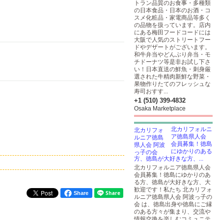
トラン品質のお食事・多種類
の日本食品・日本のお酒・コ
スメ化粧品・家電商品等多く
の品物を扱っています。店内
にある梅田フードコードには
大阪で人気のストリートフー
ドやデザートがございます。
和牛弁当やどんぶり弁当・モ
チドーナツ等是非お試し下さ
い！日本直送の鮮魚・刺身厳
選された牛精肉新鮮な野菜・
果物作りたてのフレッシュな
寿司おすす...
+1 (510) 399-4832
Osaka Marketplace
北カリフォルニ
ア徳島県人会
会員募集！徳島
にゆかりのある
方、徳島が大好きな方、...
北カリフォルニア徳島県人会
会員募集！徳島にゆかりのあ
る方、徳島が大好きな方、大
歓迎です！私たち 北カリフォ
Share
ルニア徳島県人会 阿波っ子の
会 は、徳島出身や徳島にご縁
のある方々が集まり、交流や
情報交換を楽しむコミュニテ