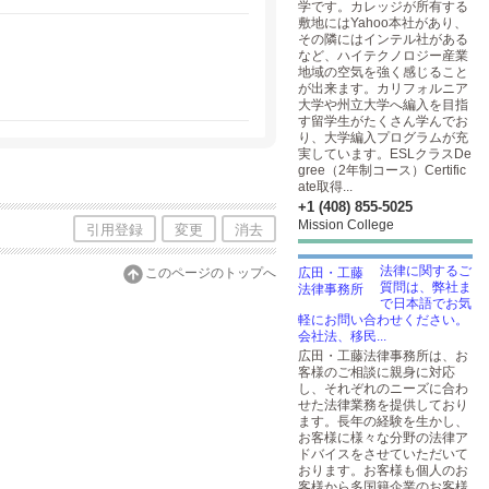
学です。カレッジが所有する
敷地にはYahoo本社があり、
その隣にはインテル社がある
など、ハイテクノロジー産業
地域の空気を強く感じること
が出来ます。カリフォルニア
大学や州立大学へ編入を目指
す留学生がたくさん学んでお
り、大学編入プログラムが充
実しています。ESLクラスDe
gree（2年制コース）Certific
ate取得...
+1 (408) 855-5025
Mission College
引用登録
変更
消去
法律に関するご
このページのトップへ
質問は、弊社ま
で日本語でお気
軽にお問い合わせください。
会社法、移民...
広田・工藤法律事務所は、お
客様のご相談に親身に対応
し、それぞれのニーズに合わ
せた法律業務を提供しており
ます。長年の経験を生かし、
お客様に様々な分野の法律ア
ドバイスをさせていただいて
おります。お客様も個人のお
客様から多国籍企業のお客様