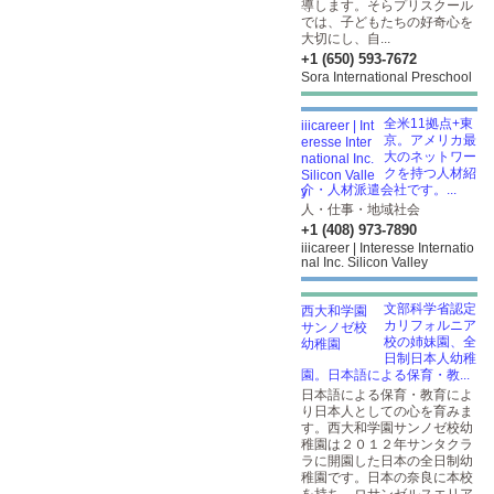
導します。そらプリスクール
では、子どもたちの好奇心を
大切にし、自...
+1 (650) 593-7672
Sora International Preschool
全米11拠点+東
京。アメリカ最
大のネットワー
クを持つ人材紹
介・人材派遣会社です。...
人・仕事・地域社会
+1 (408) 973-7890
iiicareer | Interesse Internatio
nal Inc. Silicon Valley
文部科学省認定
カリフォルニア
校の姉妹園、全
日制日本人幼稚
園。日本語による保育・教...
日本語による保育・教育によ
り日本人としての心を育みま
す。西大和学園サンノゼ校幼
稚園は２０１２年サンタクラ
ラに開園した日本の全日制幼
稚園です。日本の奈良に本校