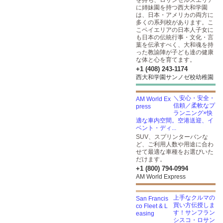
を持ち、ロサンゼルスエリア
に姉妹園を持つ西大和学園
は、日本・アメリカの両方に
多くの系列校があります。こ
こベイエリアの日本人子女に
も日本の伝統行事・文化・言
葉を伝承すべく、大和魂を持
った教諭陣が子ども達の健康
な体と心を育てます。
+1 (408) 243-1174
西大和学園サンノゼ校幼稚園
＼安心・安全・
信頼／柔軟なプ
ランニング×快
適な車内空間。空港送迎、イ
ベント・ディ...
SUV、スプリンターバンな
ど、ご利用人数や用途に合わ
せて最適な車種をお選びいた
だけます。
+1 (800) 794-0994
AM World Express
上手なクルマの
買い方伝授しま
す！サンフラン
シスコ・ロサン