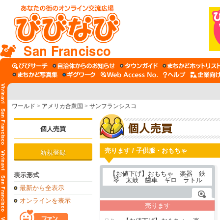
San Francisco
ワールド
>
アメリカ合衆国
>
サンフランシスコ
個人売買
売ります / 子供服・おもちゃ
新規登録
表示形式
最新から全表示
オンラインを表示
売ります