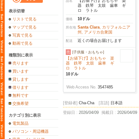
【お値下げ】おもちゃ 楽
品名
器 鉄琴 太鼓 歯車 ギ
ロ ラトル
表示切替
10ドル
リストで見る
価格
マップで見る
Santa Clara
, カリフォルニア
所在地
州, アメリカ合衆国
写真で見る
近くの場合お届けします
配送
動画で見る
売
[子供服・おもちゃ]
種類別に表示
【お値下げ】おもちゃ 楽
売ります
器 鉄琴 太鼓 歯車 ギ
ロ ラトル
買います
10ドル
貸します
Web Access No.
3547485
借ります
無料です
[登録者]
Cha-Cha
[言語]
日本語
交換希望
登録日 :
2026/04/09
掲載日 :
2026/04/09
カテゴリ別に表示
電気製品
パソコン・周辺機器