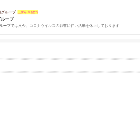
種グループ
1.9% Match
グループ
ループでは只今、コロナウイルスの影響に伴い活動を休止しております