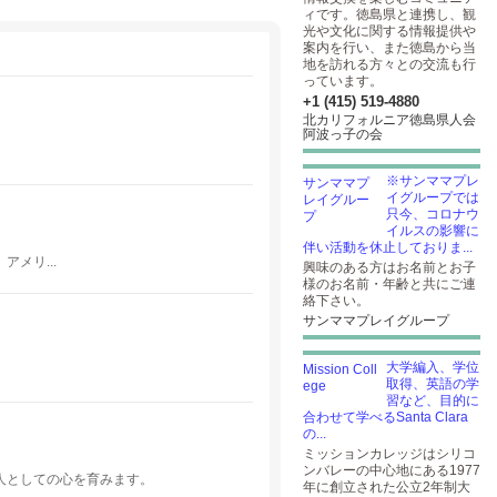
ィです。徳島県と連携し、観
光や文化に関する情報提供や
案内を行い、また徳島から当
地を訪れる方々との交流も行
っています。
+1 (415) 519-4880
北カリフォルニア徳島県人会
阿波っ子の会
※サンママプレ
イグループでは
只今、コロナウ
イルスの影響に
伴い活動を休止しておりま...
メリ...
興味のある方はお名前とお子
様のお名前・年齢と共にご連
絡下さい。
サンママプレイグループ
大学編入、学位
取得、英語の学
習など、目的に
合わせて学べるSanta Clara
の...
ミッションカレッジはシリコ
ンバレーの中心地にある1977
人としての心を育みます。
年に創立された公立2年制大