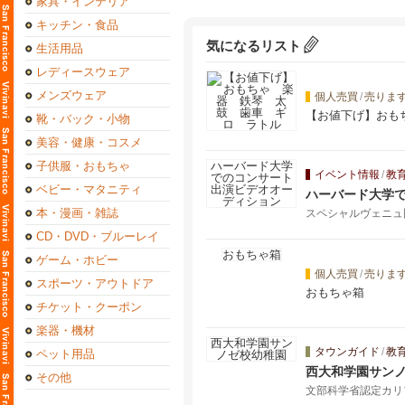
家具・インテリア
キッチン・食品
気になるリスト
生活用品
レディースウェア
メンズウェア
個人売買
/
売りま
【お値下げ】おも
靴・バック・小物
美容・健康・コスメ
子供服・おもちゃ
イベント情報
/
教
ベビー・マタニティ
ハーバード大学
本・漫画・雑誌
スペシャルヴェニュ
CD・DVD・ブルーレイ
ゲーム・ホビー
個人売買
/
売りま
スポーツ・アウトドア
おもちゃ箱
チケット・クーポン
楽器・機材
タウンガイド
/
教
ペット用品
西大和学園サン
その他
文部科学省認定カリ