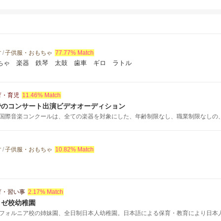
す
/
子供服・おもちゃ
77.77% Match
ちゃ 楽器 鉄琴 太鼓 歯車 ギロ ラトル
育・育児
11.46% Match
でのコンサート出演ビデオオーディション
国際音楽コンクールは、全ての楽器を対象にした、年齢制限なし、職業制限なしの、ア
す
/
子供服・おもちゃ
10.82% Match
育・習い事
2.17% Match
ノゼ校幼稚園
フォルニア校の姉妹園、全日制日本人幼稚園。日本語による保育・教育により日本