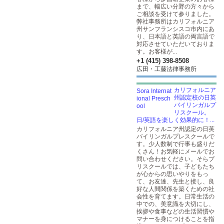
まで、幅広い分野の方々から
ご相談を受けて参りました。
弊社事務所はカリフォルニア
州サンフランシスコ市内にあ
り、日本語と英語の両言語で
対応させていただいておりま
す。お客様が...
+1 (415) 398-8508
広田・工藤法律事務所
カリフォルニア
州認定校の日英
バイリンガルプ
リスクール。
日/英語を楽しく効果的に！...
カリフォルニア州認定の日英
バイリンガルプレスクールで
す。少人数制で行事も盛りだ
くさん！お気軽にメールでお
問い合わせください。そらプ
リスクールでは、子どもたち
が心からの思いやりをもっ
て、お友達、先生と接し、良
好な人間関係を築くための社
会性を育てます。日常生活の
中での、美意識を大切にし、
挨拶や食事などの生活習慣や
マナーを身につけることを指