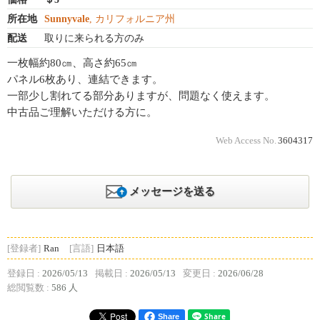
所在地
Sunnyvale
, カリフォルニア州
配送
取りに来られる方のみ
一枚幅約80㎝、高さ約65㎝
パネル6枚あり、連結できます。
一部少し割れてる部分ありますが、問題なく使えます。
中古品ご理解いただける方に。
Web Access No.
3604317
メッセージを送る
[登録者]
Ran
[言語]
日本語
登録日 :
2026/05/13
掲載日 :
2026/05/13
変更日 :
2026/06/28
総閲覧数 :
586 人
Share