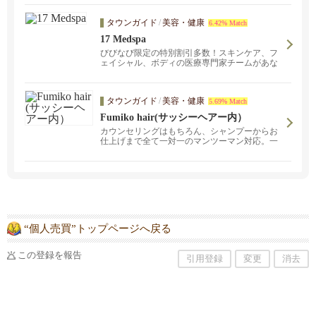
タウンガイド
/
美容・健康
6.42% Match
17 Medspa
びびなび限定の特別割引多数！スキンケア、フ
ェイシャル、ボディの医療専門家チームがあな
たの美しさをサポートします。 ニキビ跡治療、
ボトックス、アイリフト、お気軽にご相談くだ
さい。無料コンサルテーション実施中！
タウンガイド
/
美容・健康
5.69% Match
Fumiko hair(サッシーヘアー内）
カウンセリングはもちろん、シャンプーからお
仕上げまで全て一対一のマンツーマン対応。一
人一人のライフスタイルに合わせた無理のない
スタイルをご提案致します。お気軽にご相談く
ださい。
“個人売買”トップページへ戻る
この登録を報告
引用登録
変更
消去