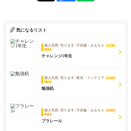
気になるリスト
個人売買
/
売ります
/
子供服・おもちゃ
13.73%
Match
チャレンジ1年生
個人売買
/
売ります
/
家具・インテリア
13.45%
Match
勉強机
個人売買
/
売ります
/
子供服・おもちゃ
10.81%
Match
プラレール