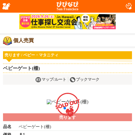
San Francisco
個人売買
売ります / ベビー・マタニティ
ベビーゲート(柵)
マップ/ルート
ブックマーク
売ります
品名
ベビーゲート(柵)
価格
＄5