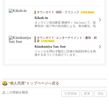
タウンガイド
/
病院・クリニック
5.35% Match
Kikoh-in
オンライン気功教室 開催中！ San Joseにて、医
療気功一筋17年の気功師による、気功療法、気
功教室が受けられます。あなたの辛い痛み、重
いストレス、慢性症状を改善します。お気軽に
お問い合わせください。サンフランシスコ、バ
タウンガイド
/
エンターテイメント・趣味・娯
ークレー、オークランド、フリーモント、サン
楽
5.15% Match
マテオに出張します。呼吸、脱ストレス、がん
Kinokuniya San Jose
予防、健康、不妊改善のプログラムもありま
す。
ジャンルを問わず幅広い読者の知的好奇心を刺
激する店づくりを続けています。
“個人売買”トップページへ戻る
この登録を報告
引用登録
変更
消去