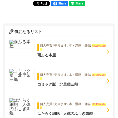
Share
気になるリスト
個人売買
/
売ります
/
本・漫画・雑誌
64.28% Mat
ch
雨ふる本屋
個人売買
/
売ります
/
本・漫画・雑誌
36.78% Mat
ch
コミック版 北里柴三郎
個人売買
/
売ります
/
本・漫画・雑誌
35.19% Mat
ch
はたらく細胞 人体のふしぎ図鑑