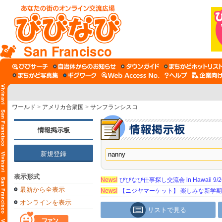
San Francisco
ワールド
>
アメリカ合衆国
>
サンフランシスコ
情報掲示板
新規登録
表示形式
News!
びびなび仕事探し交流会 in Hawaii 9/26（
最新から全表示
News!
【ニジヤマーケット】 楽しみな新学
オンラインを表示
リストで見る