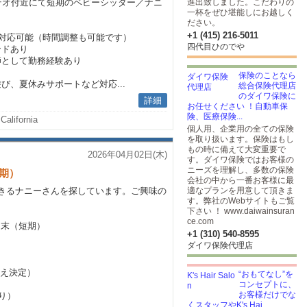
テオ付近にて短期のベビーシッター／ナニ
進出致しました。こだわりの
一杯をぜひ堪能しにお越しく
ださい。
+1 (415) 216-5011
で対応可能（時間調整も可能です）
四代目ひのでや
ンドあり
師として勤務経験あり
保険のことなら
び、夏休みサポートなど対応...
総合保険代理店
のダイワ保険に
詳細
お任せください ！自動車保
険、医療保険...
California
個人用、企業用の全ての保険
を取り扱います。保険はもし
もの時に備えて大変重要で
2026年04月02日(木)
す。ダイワ保険ではお客様の
ニーズを理解し、多数の保険
短期）
会社の中から一番お客様に最
きるナニーさんを探しています。ご興味の
適なプランを用意して頂きま
す。弊社のWebサイトもご覧
。
下さい ！ www.daiwainsuran
ce.com
5月末（短期）
+1 (310) 540-8595
ダイワ保険代理店
うえ決定）
“おもてなし”を
コンセプトに、
お客様だけでな
り）
くスタッフやK's Hai...