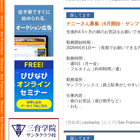
探してます
ナニーさん募集（6月開始・サンフ
生後約4.5ヶ月の娘のお世話をお願いで
勤務開始時期：
2026年6月1日〜 （長期でお願いできる
勤務時間：
・週5日（月〜金）
・フルタイム（約40時間／週）
勤務場所：
サンフランシスコ（路上駐車がしやすい
仕事内容：
・娘のお世話（遊び相手など）
・おむ...
[登録者]
casitashq
[エリア]
San Francisc
探してます