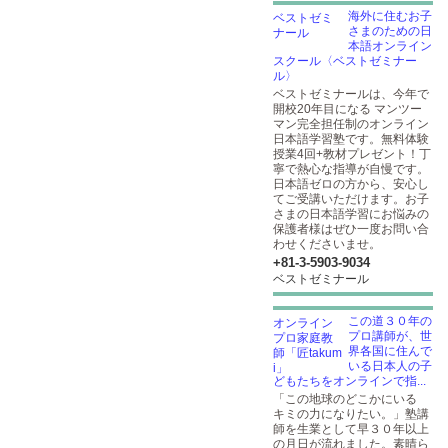
海外に住むお子
さまのための日
本語オンライン
スクール〈ベストゼミナー
ル〉
ベストゼミナールは、今年で
開校20年目になる マンツー
マン完全担任制のオンライン
日本語学習塾です。無料体験
授業4回+教材プレゼント！丁
寧で熱心な指導が自慢です。
日本語ゼロの方から、安心し
てご受講いただけます。お子
さまの日本語学習にお悩みの
保護者様はぜひ一度お問い合
わせくださいませ。
+81-3-5903​-9034
ベストゼミナール
この道３０年の
プロ講師が、世
界各国に住んで
いる日本人の子
どもたちをオンラインで指...
「この地球のどこかにいる
キミの力になりたい。」塾講
師を生業として早３０年以上
の月日が流れました。素晴ら