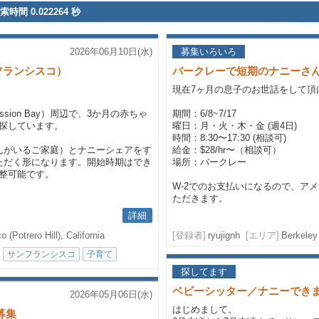
索時間 0.022264 秒
2026年06月10日(水)
募集いろいろ
フランシスコ）
バークレーで短期のナニーさ
現在7ヶ月の息子のお世話をして頂
ion Bay）周辺で、3か月の赤ちゃ
期間：6/8~7/17
探しています。
曜日：月・火・木・金 (週4日)
時間：8:30〜17:30 (相談可)
んがいるご家庭）とナニーシェアをす
給金：$28/hr〜（相談可）
ただく形になります。開始時期はでき
場所：バークレー
整可能です。
W-2でのお支払いになるので、ア
ただきます。
詳細
 (Potrero Hill), California
[登録者]
ryujignh
[エリア]
Berkeley
サンフランシスコ
子育て
探してます
ベビーシッター／ナニーでき
2026年05月06日(水)
はじめまして。
募集