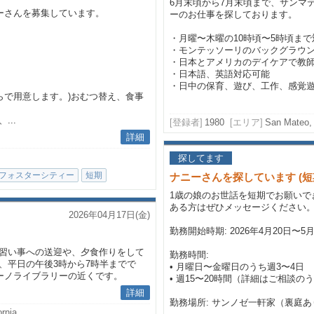
6月末頃から7月末頃まで、サンマ
ーさんを募集しています。
ーのお仕事を探しております。
・月曜〜木曜の10時頃〜5時頃ま
・モンテッソーリのバックグラウ
・日本とアメリカのデイケアで教
・日本語、英語対応可能
・日中の保育、遊び、工作、感覚遊
らで用意します。)おむつ替え、食事
..
[登録者]
1980
[エリア]
San Mateo, 
詳細
探してます
フォスターシティー
短期
ナニーさんを探しています (
1歳の娘のお世話を短期でお願いで
ある方はぜひメッセージください
2026年04月17日(金)
勤務開始時期: 2026年4月20日〜
習い事への送迎や、夕食作りをして
勤務時間:
、平日の午後3時から7時半までで
• 月曜日〜金曜日のうち週3〜4日
チーノライブラリーの近くです。
• 週15〜20時間（詳細はご相談の
詳細
勤務場所: サンノゼ一軒家（裏庭あ
ornia