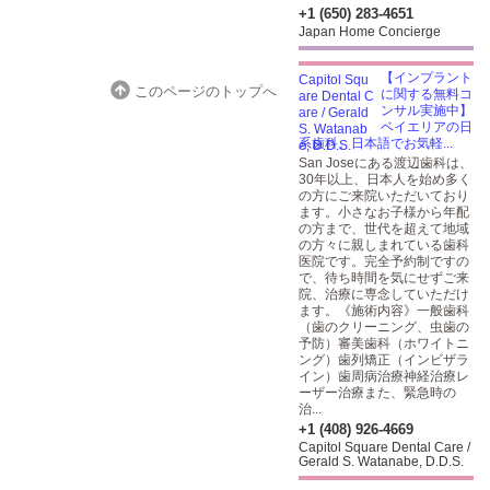
+1 (650) 283-4651
Japan Home Concierge
【インプラント
このページのトップへ
に関する無料コ
ンサル実施中】
ベイエリアの日
系歯科。日本語でお気軽...
San Joseにある渡辺歯科は、
30年以上、日本人を始め多く
の方にご来院いただいており
ます。小さなお子様から年配
の方まで、世代を超えて地域
の方々に親しまれている歯科
医院です。完全予約制ですの
で、待ち時間を気にせずご来
院、治療に専念していただけ
ます。《施術内容》一般歯科
（歯のクリーニング、虫歯の
予防）審美歯科（ホワイトニ
ング）歯列矯正（インビザラ
イン）歯周病治療神経治療レ
ーザー治療また、緊急時の
治...
+1 (408) 926-4669
Capitol Square Dental Care /
Gerald S. Watanabe, D.D.S.