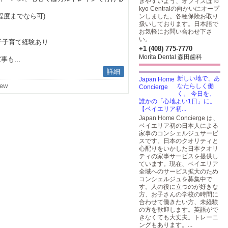
きやすいよう、オフィスはTo
kyo Centralの向かいにオープ
度までなら可)
ンしました。各種保険お取り
扱いしております。日本語で
お気軽にお問い合わせ下さ
い。
育て経験あり
+1 (408) 775-7770
Morita Dental 森田歯科
...
詳細
新しい地で、あ
iew
なたらしく働
く。 今日を、
誰かの「心地よい1日」に。
【ベイエリア初...
Japan Home Concierge は、
ベイエリア初の日本人による
家事のコンシェルジュサービ
スです。日本のクオリティと
心配りをいかした日本クオリ
ティの家事サービスを提供し
ています。現在、ベイエリア
全域へのサービス拡大のため
コンシェルジュを募集中で
す。人の役に立つのが好きな
方、お子さんの学校の時間に
合わせて働きたい方、未経験
の方を歓迎します。英語がで
きなくても大丈夫。トレーニ
ングもあります。...