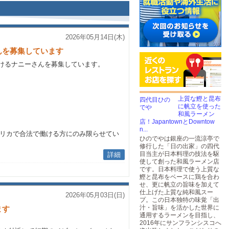
2026年05月14日(木)
んを募集しています
けるナニーさんを募集しています。
上質な鰹と昆布
に帆立を使った
和風ラーメン
店！JapantownとDowntow
n...
メリカで合法で働ける方にのみ限らせてい
ひのでやは銀座の一流涼亭で
修行した「日の出家」の四代
目当主が日本料理の技法を駆
詳細
使して創った和風ラーメン店
です。日本料理で使う上質な
鰹と昆布をベースに鶏を合わ
せ、更に帆立の旨味を加えて
仕上げた上質な純和風スー
2026年05月03日(日)
プ。この日本独特の味覚「出
汁・旨味」を活かした世界に
ます
通用するラーメンを目指し、
2016年にサンフランシスコへ