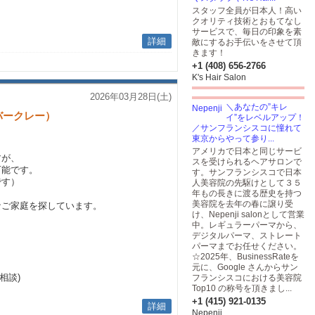
スタッフ全員が日本人！高い
クオリティ技術とおもてなし
サービスで、毎日の印象を素
詳細
敵にするお手伝いをさせて頂
きます！
+1 (408) 656-2766
K's Hair Salon
2026年03月28日(土)
＼あなたの”キレ
バークレー）
イ”をレベルアップ！
／サンフランシスコに憧れて
東京からやって参り...
アメリカで日本と同じサービ
すが、
スを受けられるヘアサロンで
可能です。
す。サンフランシスコで日本
です）
人美容院の先駆けとして３５
年もの長きに渡る歴史を持つ
美容院を去年の春に譲り受
なご家庭を探しています。
け、Nepenji salonとして営業
中。レギュラーパーマから、
デジタルパーマ、ストレート
パーマまでお任せください。
☆2025年、BusinessRateを
元に、Google さんからサン
相談)
フランシスコにおける美容院
Top10 の称号を頂きまし...
+1 (415) 921-0135
詳細
Nepenji