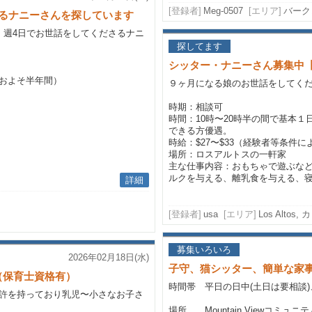
[登録者]
Meg-0507
[エリア]
バーク
けるナニーさんを探しています
。週4日でお世話をしてくださるナニ
探してます
シッター・ナニーさん募集中【ロ
およそ半年間）
９ヶ月になる娘のお世話をしてく
時期：相談可
時間：10時〜20時半の間で基本１
できる方優遇。
時給：$27〜$33（経験者等条件
場所：ロスアルトスの一軒家
主な仕事内容：おもちゃで遊ぶな
ルクを与える、離乳食を与える、寝か
詳細
[登録者]
usa
[エリア]
Los Alto
募集いろいろ
2026年02月18日(水)
子守、猫シッター、簡単な家
（保育士資格有）
時間帯 平日の日中(土日は要相談)
許を持っており乳児〜小さなお子さ
場所 Mountain Viewコミ