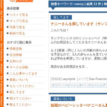
検索キーワード: nanny | 結果 13 件 | 検
表示切替
リストで見る
探してます
マップで見る
ナニーさんを探しています（サン
写真で見る
こんにちは！
動画で見る
サンフランシスコのミッションベイ（Miss
んのお世話をしてくださるナニーさんを
カテゴリ別に表示
情報交換
もう1家族（同じくらいの月齢の赤ちゃ
る予定なので、2人の赤ちゃんを見てい
生活情報
れば早めを希望していますが、柔軟に調
お知らせ
英語がある程度話せる方...
サークル活動
こんな事やってます
[登録者]
ueymjmb
[エリア]
San Francisco
募集いろいろ
ナニー
ベビーシッター
ナニーシェア
もらってください
探してます
助けてください
募集いろいろ
教えてください
短期のベビーシッター/ナニーさん