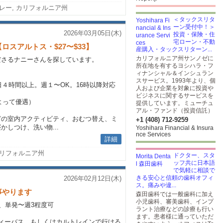
レー, カリフォルニア州
＜タックスリタ
ーン受付中！＞
2026年03月05日(木)
投資・保険・住
宅ローン・不動
スアルトス・$27〜$33】
産購入・タックスリターン...
カリフォルニア州サンノゼに
ださるナニーさんを探しています。
所在地を有するヨシハラ・フ
ィナンシャル＆インシュラン
スサービス。1993年より、個
日４時間以上。週１〜OK。16時以降対応
人および企業を対象に投資や
ビジネスに関するサービスを
によって優遇）
提供しています。ミューチュ
アル・ファンド（投資信託）
どの室内アクティビティ、おむつ替え、ミ
+1 (408) 712-9259
しつけ、洗い物...
Yoshihara Financial & Insura
nce Services
詳細
s, カリフォルニア州
ドクター、スタ
ッフ共に日本語
で気軽に相談で
きる安心と信頼の歯科オフィ
2026年02月12日(木)
ス。痛みや違...
事やります
森田歯科では一般歯科に加え
小児歯科、審美歯科、インプ
、単発〜週3程度可
ラント治療などの診療も行い
ます。患者様に通っていただ
ュニティーバス、もしくはカルトレインで行ける