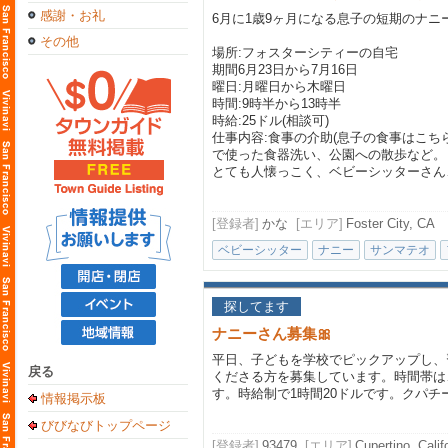
感謝・お礼
6月に1歳9ヶ月になる息子の短期のナニ
その他
場所:フォスターシティーの自宅
期間6月23日から7月16日
曜日:月曜日から木曜日
時間:9時半から13時半
時給:25ドル(相談可)
仕事内容:食事の介助(息子の食事はこち
で使った食器洗い、公園への散歩など。
とても人懐っこく、ベビーシッターさん、.
[登録者]
かな
[エリア]
Foster City, CA
ベビーシッター
ナニー
サンマテオ
探してます
ナニーさん募集🎀
平日、子どもを学校でピックアップし、
戻る
くださる方を募集しています。時間帯は
す。時給制で1時間20ドルです。クパ
情報掲示板
びびなびトップページ
[登録者]
93479
[エリア]
Cupertino, Calif