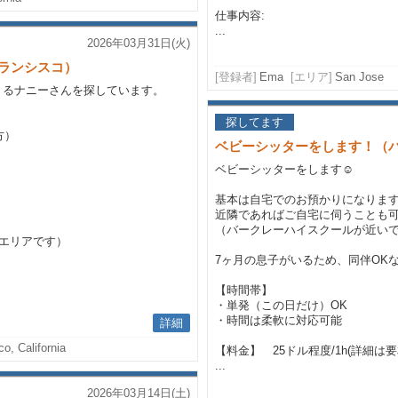
仕事内容:
...
2026年03月31日(火)
ランシスコ）
[登録者]
Ema
[エリア]
San Jose
きるナニーさんを探しています。
探してます
方）
ベビーシッターをします！（
ベビーシッターをします☺️
基本は自宅でのお預かりになりま
近隣であればご自宅に伺うことも
（バークレーハイスクールが近い
エリアです）
7ヶ月の息子がいるため、同伴OK
【時間帯】
・単発（この日だけ）OK
・時間は柔軟に対応可能
詳細
o, California
【料金】 25ドル程度/1h(詳細は要
...
2026年03月14日(土)