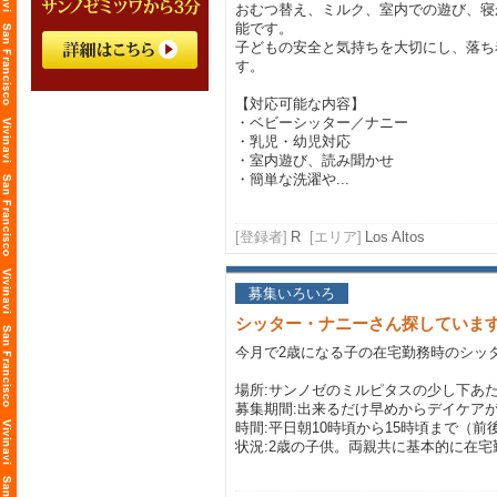
おむつ替え、ミルク、室内での遊び、寝
能です。
子どもの安全と気持ちを大切にし、落ち
す。
【対応可能な内容】
・ベビーシッター／ナニー
・乳児・幼児対応
・室内遊び、読み聞かせ
・簡単な洗濯や...
[登録者]
R
[エリア]
Los Altos
募集いろいろ
シッター・ナニーさん探していま
今月で2歳になる子の在宅勤務時のシッ
場所:サンノゼのミルピタスの少し下あ
募集期間:出来るだけ早めからデイケア
時間:平日朝10時頃から15時頃まで（前
状況:2歳の子供。両親共に基本的に在