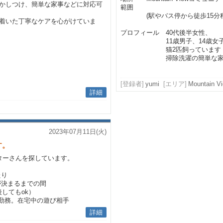
かしつけ、簡単な家事などに対応可
範囲
(駅やバス停から徒歩15分程
着いた丁寧なケアを心がけていま
プロフィール 40代後半女性、
11歳男子、14歳女子子
猫2匹飼っています
掃除洗濯の簡単な家事も
[登録者]
yumi
[エリア]
Mountain V
詳細
2023年07月11日(火)
す。
ターさんを探しています。
たり
が決まるまでの間
後してもok）
宅勤務。在宅中の遊び相手
詳細