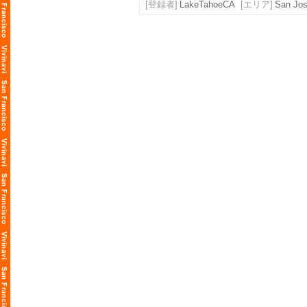
[登録者]
LakeTahoeCA
[エリア]
San José